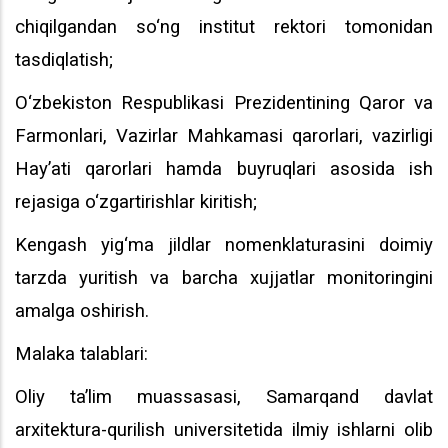
chiqilgandan so‘ng institut rektori tomonidan
tasdiqlatish;
O‘zbekiston Respublikasi Prezidentining Qaror va
Farmonlari, Vazirlar Mahkamasi qarorlari, vazirligi
Hay’ati qarorlari hamda buyruqlari asosida ish
rejasiga o‘zgartirishlar kiritish;
Kengash yig‘ma jildlar nomenklaturasini doimiy
tarzda yuritish va barcha xujjatlar monitoringini
amalga oshirish.
Malaka talablari:
Oliy ta’lim muassasasi, Samarqand davlat
arxitektura-qurilish universitetida ilmiy ishlarni olib