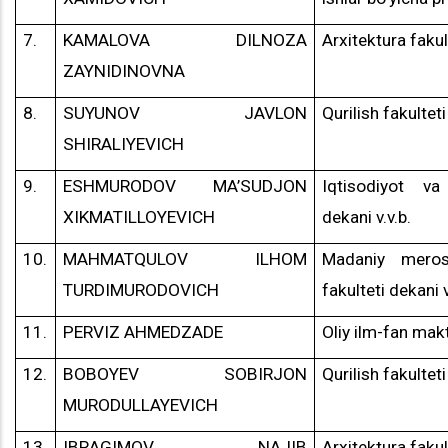
7.
KAMALOVA DILNOZA
Arxitektura fakult
ZAYNIDINOVNA
8.
SUYUNOV JAVLON
Qurilish fakulteti
SHIRALIYEVICH
9.
ESHMURODOV MA’SUDJON
Iqtisodiyot va
XIKMATILLOYEVICH
dekani v.v.b.
10.
MAHMATQULOV ILHOM
Madaniy meros
TURDIMURODOVICH
fakulteti dekani v
11.
PERVIZ AHMEDZADE
Oliy ilm-fan mak
12.
BOBOYEV SOBIRJON
Qurilish fakulteti
MURODULLAYEVICH
13.
IBRAGIMOV NAJIB
Arxitektura fakult