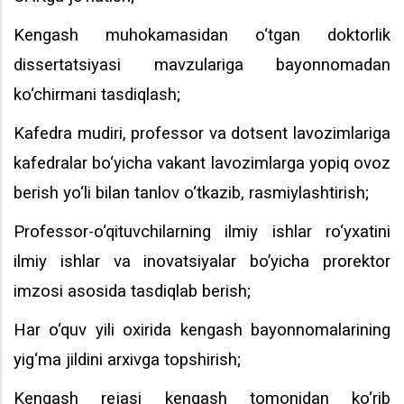
Kengash muhokamasidan o‘tgan doktorlik
dissertatsiyasi mavzulariga bayonnomadan
ko‘chirmani tasdiqlash;
Kafedra mudiri, professor va dotsent lavozimlariga
kafedralar bo‘yicha vakant lavozimlarga yopiq ovoz
berish yo‘li bilan tanlov o‘tkazib, rasmiylashtirish;
Professor-o‘qituvchilarning ilmiy ishlar ro‘yxatini
ilmiy ishlar va inovatsiyalar bo’yicha prorektor
imzosi asosida tasdiqlab berish;
Har o‘quv yili oxirida kengash bayonnomalarining
yig‘ma jildini arxivga topshirish;
Kengash rejasi kengash tomonidan ko‘rib