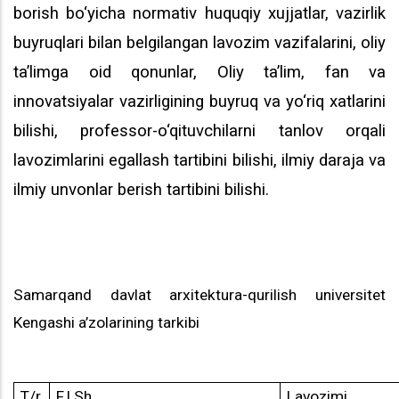
borish bo‘yicha normativ huquqiy xujjatlar, vazirlik
buyruqlari bilan belgilangan lavozim vazifalarini, oliy
ta’limga oid qonunlar, Oliy ta’lim, fan va
innovatsiyalar vazirligining buyruq va yo‘riq xatlarini
bilishi, professor-o‘qituvchilarni tanlov orqali
lavozimlarini egallash tartibini bilishi, ilmiy daraja va
ilmiy unvonlar berish tartibini bilishi.
Samarqand davlat arxitektura-qurilish
universitet
Kengashi a’zolarining tarkibi
T/r
F.I.Sh.
Lavozimi