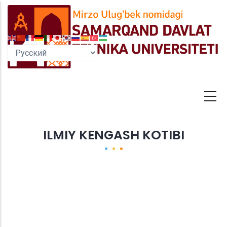
Перейти
к
основному
содержанию
ILMIY KENGASH KOTIBI