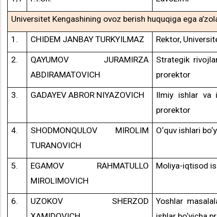
Universitet Kengashining ovoz berish huquqiga ega a’zol
1.
CHIDEM JANBAY TURKYILMAZ
Rektor, Universit
2.
QAYUMOV JURAMIRZA
Strategik rivojla
ABDIRAMATOVICH
prorektor
3.
GADAYEV ABROR NIYAZOVICH
Ilmiy ishlar va 
prorektor
4.
SHODMONQULOV MIROLIM
O‘quv ishlari bo‘
TURANOVICH
5.
EGAMOV RAHMATULLO
Moliya-iqtisod is
MIROLIMOVICH
6.
UZOKOV SHERZOD
Yoshlar masalala
XAMIDOVICH
ishlar bo‘yicha p