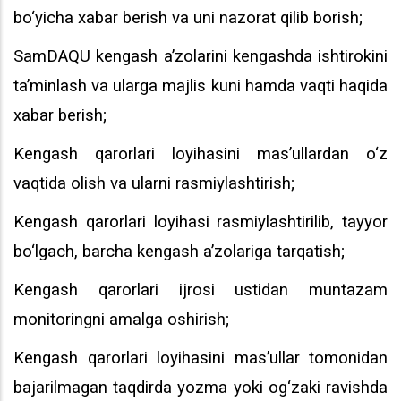
bo‘yicha xabar berish va uni nazorat qilib borish;
SamDAQU kengash a’zolarini kengashda ishtirokini
ta’minlash va ularga majlis kuni hamda vaqti haqida
xabar berish;
Kengash qarorlari loyihasini mas’ullardan o‘z
vaqtida olish va ularni rasmiylashtirish;
Kengash qarorlari loyihasi rasmiylashtirilib, tayyor
bo‘lgach, barcha kengash a’zolariga tarqatish;
Kengash qarorlari ijrosi ustidan muntazam
monitoringni amalga oshirish;
Kengash qarorlari loyihasini mas’ullar tomonidan
bajarilmagan taqdirda yozma yoki og‘zaki ravishda