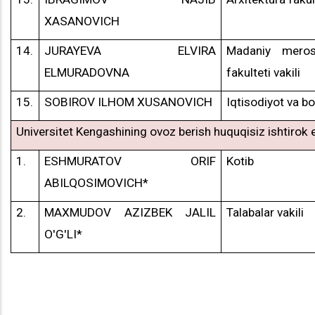
XASANOVICH
14.
JURAYEVA ELVIRA
Madaniy meros
ELMURADOVNA
fakulteti vakili
15.
SOBIROV ILHOM XUSANOVICH
Iqtisodiyot va bo
Universitet Kengashining ovoz berish huquqisiz ishtirok e
1.
ESHMURATOV ORIF
Kotib
ABILQOSIMOVICH*
2.
MAXMUDOV AZIZBEK JALIL
Talabalar vakili
O'G'LI*