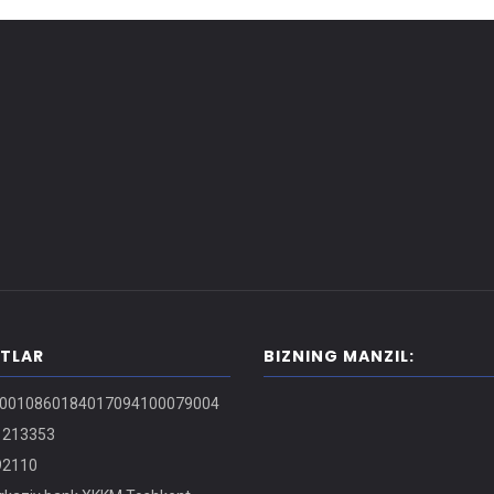
ITLAR
BIZNING MANZIL:
0010860184017094100079004
213353
2110