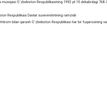
 musiqasi O`zbekiston Respublikasining 1992 yil 10 dekabrdagi 768-X
ton Respublikаsi Dаvlаt suverenitetining rаmzidir.
tirom bilаn qаrаsh O`zbekiston Respublikаsi hаr bir fuqаrosining vаtа