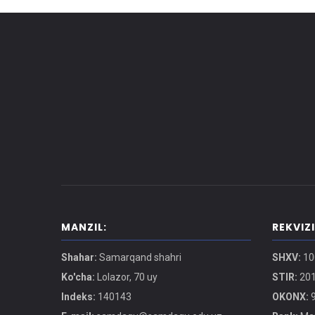
MANZIL:
REKVIZ
Shahar:
Samarqand shahri
SHXV:
10
Ko'cha:
Lolazor, 70 uy
STIR:
201
Indeks:
140143
OKONX:
9