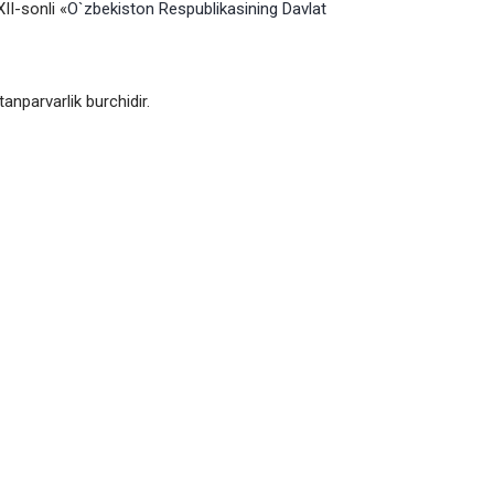
II-sonli «
O`zbekiston Respublikasining Davlat
npаrvаrlik burchidir.