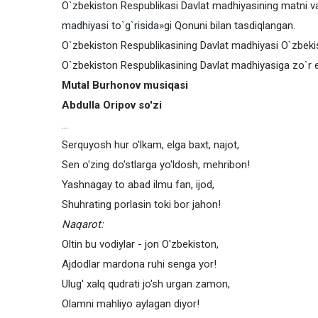
O`zbekiston Respublikasi Davlat madhiyasining matni va
madhiyasi to`g`risida
»gi Qonuni bilan tasdiqlangan.
O`zbekiston Respublikаsining Dаvlаt mаdhiyasi O`zbekis
O`zbekiston Respublikаsining Dаvlаt mаdhiyasigа zo`r eh
Mutal Burhonov musiqasi
Abdulla Oripov so'zi
...
Serquyosh hur o'lkam, elga baxt, najot,
Sen o'zing do'stlarga yo'ldosh, mehribon!
Yashnagay to abad ilmu fan, ijod,
Shuhrating porlasin toki bor jahon!
Naqarot:
Oltin bu vodiylar - jon O'zbekiston,
Ajdodlar mardona ruhi senga yor!
Ulug' xalq qudrati jo'sh urgan zamon,
Olamni mahliyo aylagan diyor!