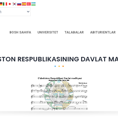
BOSH SAHIFA
UNIVERSITET
TALABALAR
ABITURIENTLAR
STON RESPUBLIKАSINING DАVLАT M