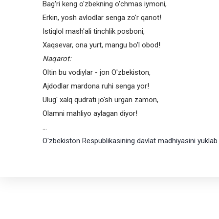
Bag'ri keng o'zbekning o'chmas iymoni,
Erkin, yosh avlodlar senga zo'r qanot!
Istiqlol mash'ali tinchlik posboni,
Xaqsevar, ona yurt, mangu bo'l obod!
Naqarot:
Oltin bu vodiylar - jon O'zbekiston,
Ajdodlar mardona ruhi senga yor!
Ulug' xalq qudrati jo'sh urgan zamon,
Olamni mahliyo aylagan diyor!
...
O'zbekiston Respublikasining davlat madhiyasini yuklab 