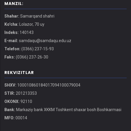
MANZIL:
Shahar:
Samarqand shahri
Ko'cha:
Lolazor, 70 uy
Indeks:
140143
E-mail:
samdaqu@samdaqu.edu.uz
Telefon:
(0366) 237-15-93
Faks:
(0366) 237-26-30
REKVIZITLAR
SHXV:
100010860184017094100079004
STIR:
201213353
OKONX:
92110
Bank:
Markaziy bank XKKM Toshkent shaxar bosh Boshkarmasi
MFO:
00014