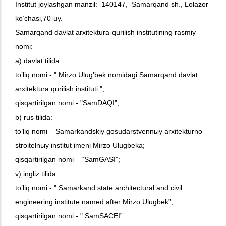
Institut joylashgan manzil: 140147, Samarqand sh., Lolazor
ko’chasi,
70-uy.
Samarqand davlat arxitektura-qurilish institutining rasmiy
nomi:
a) davlat tilida:
to’liq nomi - " Mirzo Ulug’bek nomidagi Samarqand davlat
arxitektura qurilish instituti ";
qisqartirilgan nomi - "SamDAQI”;
b) rus tilida:
to’liq nomi – Samarkandskiy gosudarstvennыy arxitekturno-
stroitelnыy institut imeni Mirzo Ulugbeka;
qisqartirilgan nomi – “SamGASI”;
v) ingliz tilida:
to’liq nomi - " Samarkand state architectural and civil
engineering institute named after Mirzo Ulugbek”;
qisqartirilgan nomi - " SamSACEI”