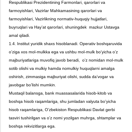
Respublikasi Prezidentining Farmonlari, qarorlari va
farmoyishlari, Vazirlar Mahkamasining qarorlari va
farmoyishlari, Vazirlikning normativ-huquqiy hujjatlari,
buyruqlari va Hay’at qarorlari, shuningdek mazkur Ustavga
amal qiladi.
1.4. Institut yuridik shaxs hisoblanadi. Operativ boshqaruvida
o’ziga xos mol-mulkka ega va ushbu mol-mulk bo’yicha o’z
majburiyatlariga muvofiq javob beradi, o’z nomidan mol-mulk
sotib olishi va mulkiy hamda nomulkiy huquqlarni amalga
oshirish, zimmasiga majburiyat olishi, sudda da’vogar va
javobgar bo’lishi mumkin.
Mustaqil balansga, bank muassasalarida hisob-kitob va
boshqa hisob raqamlariga, shu jumladan valyuta bo’yicha
hisob raqamlariga, O’zbekiston Respublikasi Davlat gerbi
tasviri tushirilgan va o’z nomi yozilgan muhrga, shtamplar va
boshqa rekvizitlarga ega.