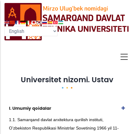
Skip
to
main
content
Universitet nizomi. Ustav
I. Umumiy qoidalar
1.1. Samarqand davlat arxitektura qurilish instituti,
O’zbekiston Respublikasi Ministrlar Sovetining 1966 yil 11-