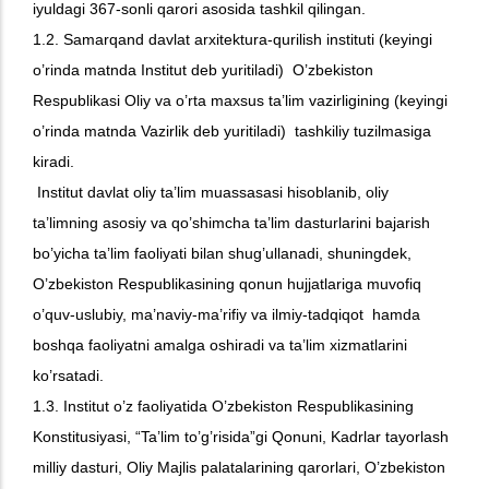
iyuldagi 367-sonli qarori asosida tashkil qilingan.
1.2. Samarqand davlat arxitektura-qurilish instituti (keyingi
o’rinda matnda Institut deb yuritiladi) O’zbekiston
Respublikasi Oliy va o’rta maxsus ta’lim vazirligining (keyingi
o’rinda matnda Vazirlik deb yuritiladi) tashkiliy tuzilmasiga
kiradi.
Institut davlat oliy ta’lim muassasasi hisoblanib, oliy
ta’limning asosiy va qo’shimcha ta’lim dasturlarini bajarish
bo’yicha ta’lim faoliyati bilan shug’ullanadi, shuningdek,
O’zbekiston Respublikasining qonun hujjatlariga muvofiq
o’quv-uslubiy, ma’naviy-ma’rifiy va ilmiy-tadqiqot hamda
boshqa faoliyatni amalga oshiradi va ta’lim xizmatlarini
ko’rsatadi.
1.3. Institut o’z faoliyatida O’zbekiston Respublikasining
Konstitusiyasi, “Ta’lim to’g’risida”gi Qonuni, Kadrlar tayorlash
milliy dasturi, Oliy Majlis palatalarining qarorlari, O’zbekiston