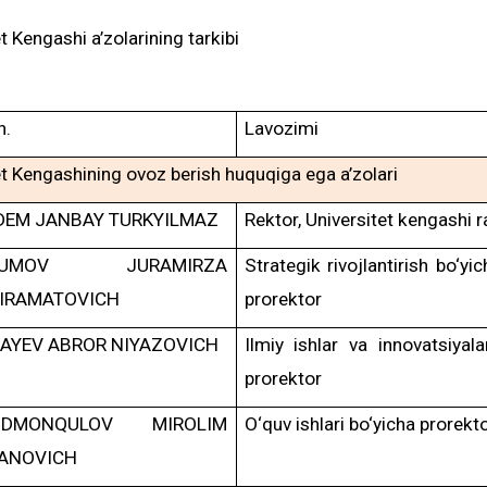
t Kengashi a’zolarining tarkibi
h.
Lavozimi
et Kengashining ovoz berish huquqiga ega a’zolari
DEM JANBAY TURKYILMAZ
Rektor, Universitet kengashi r
YUMOV JURAMIRZA
Strategik rivojlantirish bo‘yic
IRAMATOVICH
prorektor
AYEV ABROR NIYAZOVICH
Ilmiy ishlar va innovatsiyala
prorektor
ODMONQULOV MIROLIM
O‘quv ishlari bo‘yicha prorekt
ANOVICH