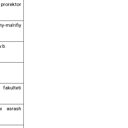
a prorektor
y-ma’rifiy
.b.
fakulteti
ni asrash