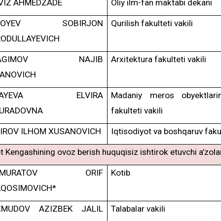
VIZ AHMEDZADE
Oliy ilm-fan maktabi dekani
BOYEV SOBIRJON
Qurilish fakulteti vakili
ODULLAYEVICH
RAGIMOV NAJIB
Arxitektura fakulteti vakili
ANOVICH
RAYEVA ELVIRA
Madaniy meros obyektlari
URADOVNA
fakulteti vakili
IROV ILHOM XUSANOVICH
Iqtisodiyot va boshqaruv fakult
t Kengashining ovoz berish huquqisiz ishtirok etuvchi a’zola
HMURATOV ORIF
Kotib
LQOSIMOVICH*
MUDOV AZIZBEK JALIL
Talabalar vakili