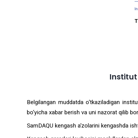
In
T
Institu
Belgilangan muddatda o‘tkaziladigan institut
bo‘yicha xabar berish va uni nazorat qilib bor
SamDAQU kengash a’zolarini kengashda ishtir