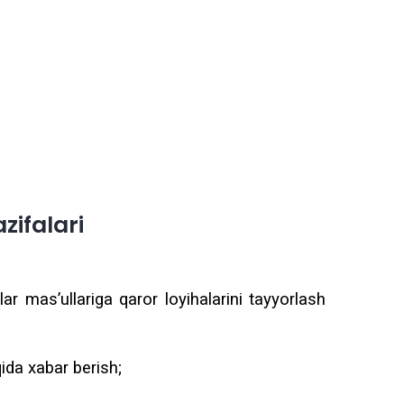
zifalari
ar mas’ullariga qaror loyihalarini tayyorlash
ida xabar berish;