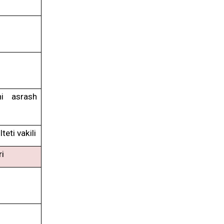
ni asrash
eti vakili
ri