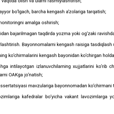
vaqtida olish va ularni rasmiylashtirish;
 tayyor bo‘lgach, barcha kengash a’zolariga tarqatish;
onitoringni amalga oshirish;
nidan bajarilmagan taqdirda yozma yoki og‘zaki ravishda
lashtirish. Bayonnomalarni kengash raisiga tasdiqlash
ning ko‘chirmalarini kengash bayonidan ko‘chirgan holda
a intilayotgan izlanuvchilarning xujjatlarini ko‘rib c
arni OAKga jo‘natish;
ssertatsiyasi mavzulariga bayonnomadan ko‘chirmani t
imlariga kafedralar bo‘yicha vakant lavozimlarga yop