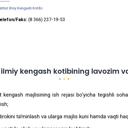
stitut Ilmiy Kengash Kotibi:
elefon/Faks:
(8 366) 237-19-53
t ilmiy kengash kotibining lavozim va
 kengash majlisining ish rejasi bo‘yicha tegishli sohal
ish;
okini ta’minlash va ularga majlis kuni hamda vaqti haq