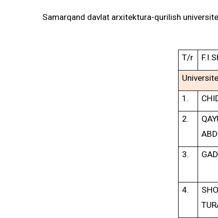
Samarqand davlat arxitektura-qurilish
universite
T/r
F.I.S
Universit
1.
CHI
2.
QA
ABD
3.
GAD
4.
SH
TUR