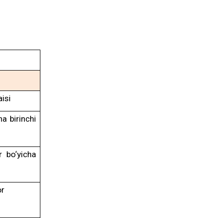
aisi
ha birinchi
r bo‘yicha
or