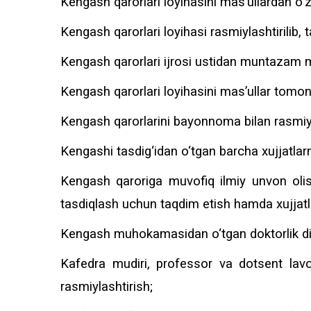
Kengash qarorlari loyihasini mas’ullardan o‘z 
Kengash qarorlari loyihasi rasmiylashtirilib,
Kengash qarorlari ijrosi ustidan muntazam m
Kengash qarorlari loyihasini mas’ullar tomo
Kengash qarorlarini bayonnoma bilan rasmiy
Kengashi tasdig‘idan o‘tgan barcha xujjatlar
Kengash qaroriga muvofiq ilmiy unvon olishg
tasdiqlash uchun taqdim etish hamda xujjatl
Kengash muhokamasidan o‘tgan doktorlik di
Kafedra mudiri, professor va dotsent lavoz
rasmiylashtirish;