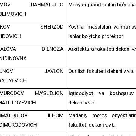
AMOV RAHMATULLO
Moliya-iqtisod ishlari bo‘yich
OLIMOVICH
ZOKOV SHERZOD
Yoshlar masalalari va ma’navi
IDOVICH
ishlar bo‘yicha prorektor
MALOVA DILNOZA
Arxitektura fakulteti dekani v.v
NIDINOVNA
UYUNOV JAVLON
Qurilish fakulteti dekani v.v.b.
RALIYEVICH
HMURODOV MA’SUDJON
Iqtisodiyot va boshqaruv 
MATILLOYEVICH
dekani v.v.b.
HMATQULOV ILHOM
Madaniy meros obyektlari
DIMURODOVICH
fakulteti dekani v.v.b.