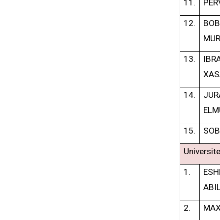
11.
PER
12.
BO
MUR
13.
IB
XAS
14.
JU
ELM
15.
SOB
Universite
1.
ES
ABI
2.
MAX