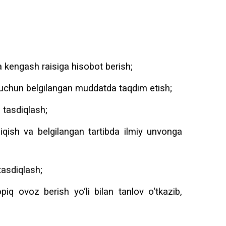
 kengash raisiga hisobot berish;
 uchun belgilangan muddatda taqdim etish;
 tasdiqlash;
hiqish va belgilangan tartibda ilmiy unvonga
asdiqlash;
iq ovoz berish yo‘li bilan tanlov o‘tkazib,