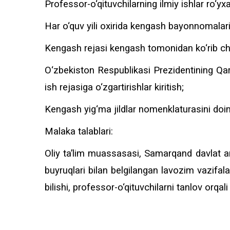
Professor-o‘qituvchilarning ilmiy ishlar ro‘yx
Har o‘quv yili oxirida kengash bayonnomalarin
Kengash rejasi kengash tomonidan ko‘rib chiq
O‘zbekiston Respublikasi Prezidentining Qaro
ish rejasiga o‘zgartirishlar kiritish;
Kengash yig‘ma jildlar nomenklaturasini doim
Malaka talablari:
Oliy ta’lim muassasasi, Samarqand davlat arxi
buyruqlari bilan belgilangan lavozim vazifalari
bilishi, professor-o‘qituvchilarni tanlov orqali 