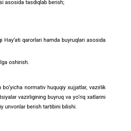
zosi asosida tasdiqlab berish;
gi Hay’ati qarorlari hamda buyruqlari asosida
lga oshirish.
 bo‘yicha normativ huquqiy xujjatlar, vazirlik
siyalar vazirligining buyruq va yo‘riq xatlarini
y unvonlar berish tartibini bilishi.