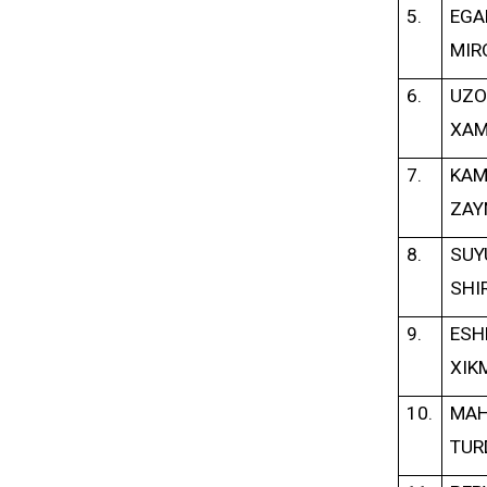
5.
EG
MIR
6.
U
XAM
7.
KA
ZAY
8.
S
SHI
9.
ES
XIK
10.
MA
TUR