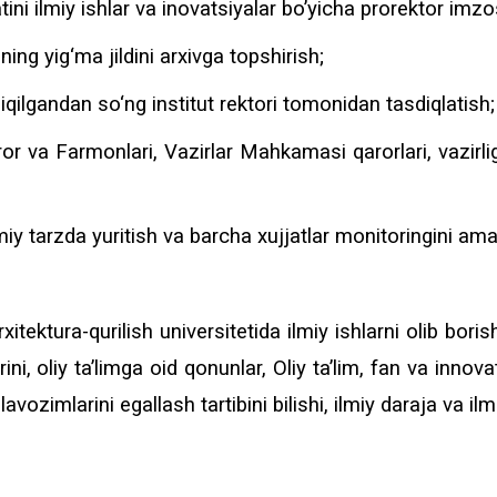
atini ilmiy ishlar va inovatsiyalar bo’yicha prorektor im
ing yig‘ma jildini arxivga topshirish;
ilgandan so‘ng institut rektori tomonidan tasdiqlatish;
r va Farmonlari, Vazirlar Mahkamasi qarorlari, vazirli
iy tarzda yuritish va barcha xujjatlar monitoringini ama
tektura-qurilish universitetida ilmiy ishlarni olib borish
ni, oliy ta’limga oid qonunlar, Oliy ta’lim, fan va innovat
lavozimlarini egallash tartibini bilishi, ilmiy daraja va ilmi