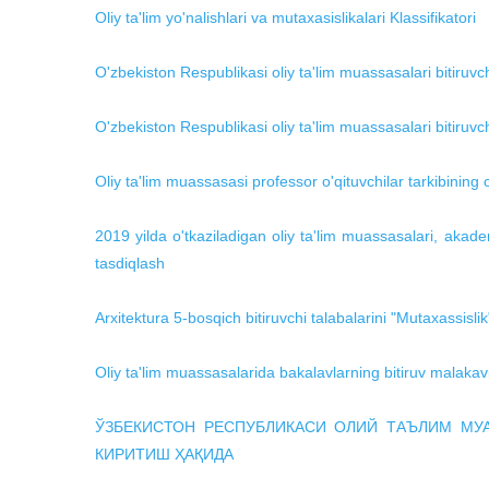
Oliy ta'lim yo'nalishlari va mutaxasislikalari Klassifikatori
O'zbekiston Respublikasi oliy ta'lim muassasalari bitiruvchi
O'zbekiston Respublikasi oliy ta'lim muassasalari bitiruvch
Oliy ta'lim muassasasi professor o'qituvchilar tarkibining 
2019 yilda o'tkaziladigan oliy ta'lim muassasalari, akade
tasdiqlash
Arxitektura 5-bosqich bitiruvchi talabalarini "Mutaxassislik"
Oliy ta'lim muassasalarida bakalavlarning bitiruv malakavi
ЎЗБЕКИСТОН РЕСПУБЛИКАСИ ОЛИЙ ТАЪЛИМ МУА
КИРИТИШ ҲАҚИДА