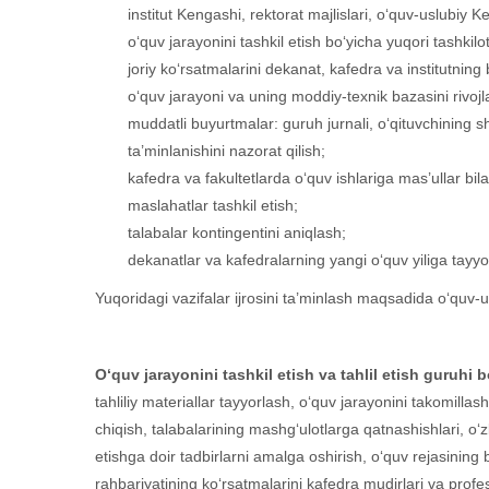
institut Kengashi, rektorat majlislari, o‘quv-uslubiy 
o‘quv jarayonini tashkil etish bo‘yicha yuqori tashkilo
joriy ko‘rsatmalarini dekanat, kafedra va institutning b
o‘quv jarayoni va uning moddiy-texnik bazasini rivojlan
muddatli buyurtmalar: guruh jurnali, o‘qituvchining sh
ta’minlanishini nazorat qilish;
kafedra va fakultetlarda o‘quv ishlariga mas’ullar bi
maslahatlar tashkil etish;
talabalar kontingentini aniqlash;
dekanatlar va kafedralarning yangi o‘quv yiliga tayyor
Yuqoridagi vazifalar ijrosini ta’minlash maqsadida o‘quv-usl
O‘quv jarayonini tashkil etish va tahlil etish guruhi
b
tahliliy materiallar tayyorlash, o‘quv jarayonini takomillash
chiqish, talabalarining mashg‘ulotlarga qatnashishlari, o‘zla
etishga doir tadbirlarni amalga oshirish, o‘quv rejasining ba
rahbariyatining ko‘rsatmalarini kafedra mudirlari va profe