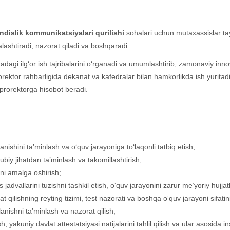
islik kommunikatsiyalari qurilishi
sohalari uchun mutaxassislar tay
jalashtiradi, nazorat qiladi va boshqaradi.
sohadagi ilg‘or ish tajribalarini o‘rganadi va umumlashtirib, zamonaviy in
rorektor rahbarligida dekanat va kafedralar bilan hamkorlikda ish yuritadi
 prorektorga hisobot beradi.
lanishini ta’minlash va o‘quv jarayoniga to‘laqonli tatbiq etish;
uslubiy jihatdan ta’minlash va takomillashtirish;
ini amalga oshirish;
s jadvallarini tuzishni tashkil etish, o‘quv jarayonini zarur me’yoriy hujjat
 qilishning reyting tizimi, test nazorati va boshqa o‘quv jarayoni sifatini
lanishni ta’minlash va nazorat qilish;
h, yakuniy davlat attestatsiyasi natijalarini tahlil qilish va ular asosida 