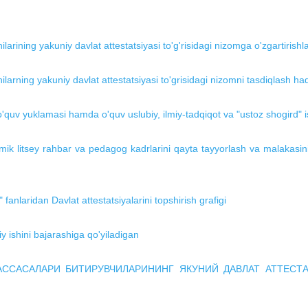
larining yakuniy davlat attestatsiyasi to'g'risidagi nizomga o'zgartirishla
ilarning yakuniy davlat attestatsiyasi to'grisidagi nizomni tasdiqlash ha
o'quv yuklamasi hamda o'quv uslubiy, ilmiy-tadqiqot va "ustoz shogird" is
mik litsey rahbar va pedagog kadrlarini qayta tayyorlash va malakasini 
 fanlaridan Davlat attestatsiyalarini topshirish grafigi
y ishini bajarashiga qo'yiladigan
ССАСАЛАРИ БИТИРУВЧИЛАРИНИНГ ЯКУНИЙ ДАВЛАТ АТТЕСТ