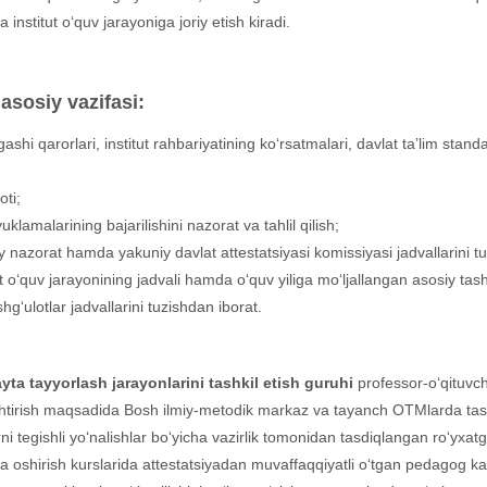
a institut o‘quv jarayoniga joriy etish kiradi.
asosiy vazifasi:
ashi qarorlari, institut rahbariyatining ko‘rsatmalari, davlat ta’lim standar
oti;
klamalarining bajarilishini nazorat va tahlil qilish;
y nazorat hamda yakuniy davlat attestatsiyasi komissiyasi jadvallarini tu
tut o‘quv jarayonining jadvali hamda o‘quv yiliga mo‘ljallangan asosiy tas
ulotlar jadvallarini tuzishdan iborat.
yta tayyorlash
jarayonlarini tashkil etish guruhi
p
rofessor-o‘qituvc
ashtirish maqsadida Bosh ilmiy-metodik markaz va tayanch OTMlarda tas
 tegishli yo‘nalishlar bo‘yicha vazirlik tomonidan tasdiqlangan ro‘yxatg
alaka oshirish kurslarida attestatsiyadan muvaffaqqiyatli o‘tgan pedagog