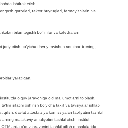
lashda ishtirok etish;
kengash qarorlari, rektor buyruqlari, farmoyishlarini va
kalari bilan tegishli bo‘limlar va kafedralarni
 joriy etish bo‘yicha davriy ravishda seminar-trening,
roitlar yaratilgan.
institutda o‘quv jarayoniga oid ma’lumotlarni to‘plash,
a’lim sifatini oshirish bo‘yicha taklif va tavsiyalar ishlab
qilish, davlat attestatsiya komissiyalari faoliyatini tashkil
alarning malakaviy amaliyotini tashkil etish, institut
a OTMlarda o‘quv jarayonini tashkil qilish masalalarida