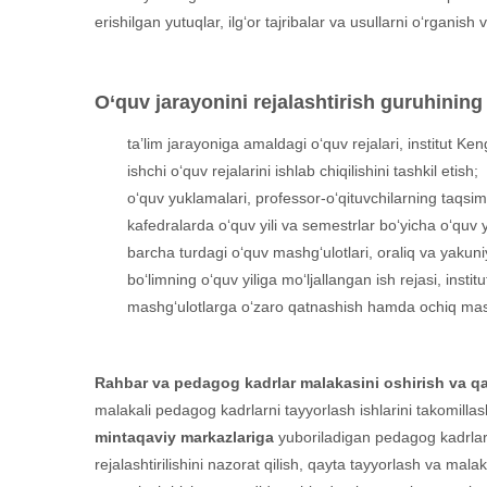
erishilgan yutuqlar, ilg‘or tajribalar va usullarni o‘rganish v
O‘quv jarayonini rejalashtirish guruhining 
ta’lim jarayoniga amaldagi o‘quv rejalari, institut Keng
ishchi o‘quv rejalarini ishlab chiqilishini tashkil etish;
o‘quv yuklamalari, professor-o‘qituvchilarning taqsim
kafedralarda o‘quv yili va semestrlar bo‘yicha o‘quv yu
barcha turdagi o‘quv mashg‘ulotlari, oraliq va yakuni
bo‘limning o‘quv yiliga mo‘ljallangan ish rejasi, insti
mashg‘ulotlarga o‘zaro qatnashish hamda ochiq mashg‘
Rahbar va pedagog kadrlar malakasini oshirish va qa
malakali pedagog kadrlarni tayyorlash ishlarini takomill
mintaqaviy markazlariga
yuboriladigan pedagog kadrlarni
rejalashtirilishini nazorat qilish, qayta tayyorlash va m