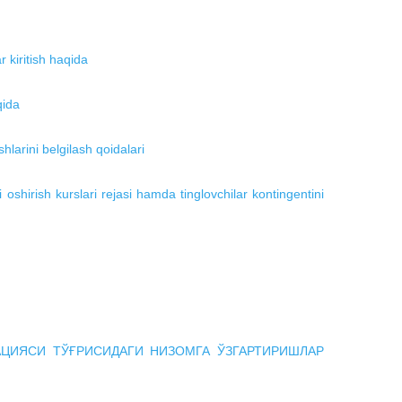
r kiritish haqida
qida
hlarini belgilash qoidalari
oshirish kurslari rejasi hamda tinglovchilar kontingentini
АЦИЯСИ ТЎҒРИСИДАГИ НИЗОМГА ЎЗГАРТИРИШЛАР