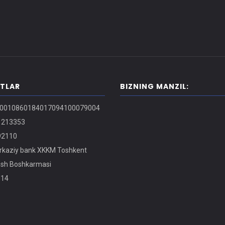
ITLAR
BIZNING MANZIL:
0010860184017094100079004
213353
2110
kaziy bank XKKM Toshkent
osh Boshkarmasi
14