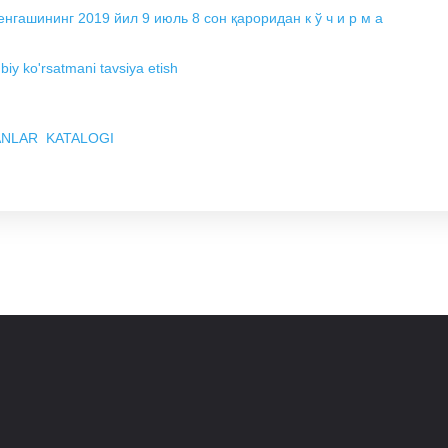
нгашининг 2019 йил 9 июль 8 сон қароридан к ў ч и р м а
biy ko'rsatmani tavsiya etish
un FANLAR KATALOGI