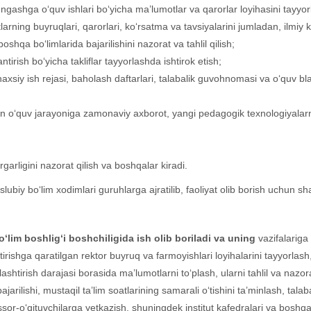
Kengashga o‘quv ishlari bo‘yicha ma’lumotlar va qarorlar loyihasini tayyor
tlarning buyruqlari, qarorlari, ko‘rsatma va tavsiyalarini jumladan, ilmiy 
oshqa bo‘limlarida bajarilishini nazorat va tahlil qilish;
tirish bo‘yicha takliflar tayyorlashda ishtirok etish;
axsiy ish rejasi, baholash daftarlari, talabalik guvohnomasi va o‘quv blan
lan o‘quv jarayoniga zamonaviy axborot, yangi pedagogik texnologiyalarni
garligini nazorat qilish va boshqalar kiradi.
ubiy bo‘lim xodimlari guruhlarga ajratilib, faoliyat olib borish uchun sha
o‘lim boshlig‘i boshchiligida
ish olib boriladi va uning
vazifalariga 
tirishga qaratilgan rektor buyruq va farmoyishlari loyihalarini tayyorlash, t
shtirish darajasi borasida ma’lumotlarni to‘plash, ularni tahlil va nazorat 
jarilishi, mustaqil ta’lim soatlarining samarali o‘tishini ta’minlash, talab
ssor-o‘qituvchilarga yetkazish, shuningdek institut kafedralari va boshq