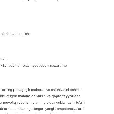
tlarini tatbiq etish;
zish;
hkiliy tadbirlar rejasi, pedagogik nazorat va
hilarning pedagogik mahorati va salohiyatini oshirish,
hkil etilgan
malaka oshirish va qayta tayyorlash
a muvofiq yuborish, ularning o‘quv yuklamasini to‘g‘ri
 kadrlar tomonidan egallangan yangi kompetensiyalarni