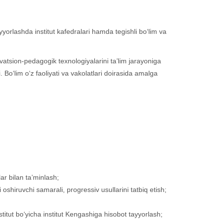
yorlashda institut kafedralari hamda tegishli bo‘lim va
novatsion-pedagogik texnologiyalarini ta’lim jarayoniga
. Bo‘lim o‘z faoliyati va vakolatlari doirasida amalga
lar bilan ta’minlash;
 oshiruvchi samarali, progressiv usullarini tatbiq etish;
institut bo‘yicha institut Kengashiga hisobot tayyorlash;