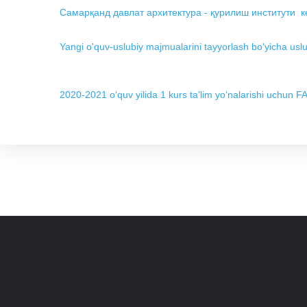
Самарқанд давлат архитектура - қурилиш институти ке
Yangi o'quv-uslubiy majmualarini tayyorlash bo'yicha uslu
2020-2021 oʻquv yilida 1 kurs taʼlim yoʻnalarishi uch