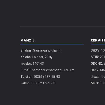
MANZIL:
REKVIZ
Shahar:
Samarqand shahri
SHXV:
10
Ko'cha:
Lolazor, 70 uy
STIR:
201
Indeks:
140143
OKONX:
9
E-mail:
samdaqu@samdaqu.edu.uz
Bank:
Mar
Telefon:
(0366) 237-15-93
shaxar b
Faks:
(0366) 237-26-30
MFO:
000