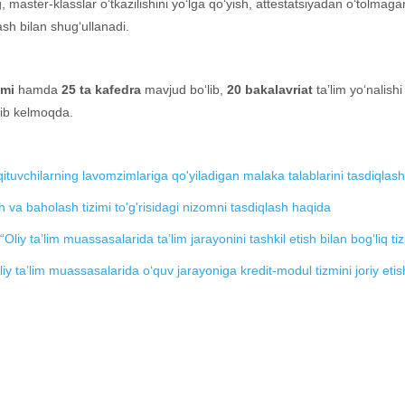
aster-klasslar o‘tkazilishini yo‘lga qo‘yish, attestatsiyadan o‘tolmagan
lash bilan shug‘ullanadi.
imi
hamda
25 ta kafedra
mavjud bo‘lib,
20 bakalavriat
ta’lim yo‘nalishi
rib kelmoqda.
'qituvchilarning lavomzimlariga qo'yiladigan malaka talablarini tasdiqlash 
sh va baholash tizimi to'g'risidagi nizomni tasdiqlash haqida
y ta’lim muassasalarida ta’lim jarayonini tashkil etish bilan bog‘liq tizim
iy ta’lim muassasalarida o‘quv jarayoniga kredit-modul tizmini joriy etish