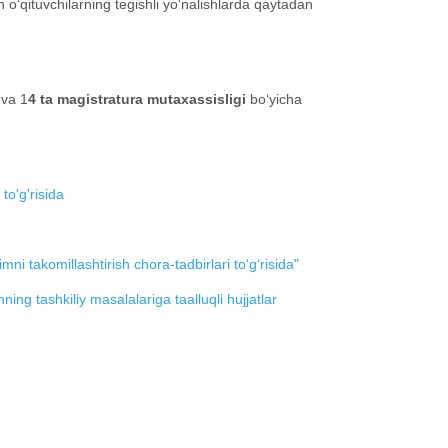
 o‘qituvchilarning tegishli yo‘nalishlarda qaytadan
 va 1
4 ta magistratura mutaxassisligi
bo‘yicha
to'g'risida
ni takomillashtirish chora-tadbirlari to‘g‘risida"
ning tashkiliy masalalariga taalluqli hujjatlar