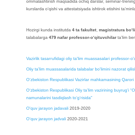
ommalashtirish maqsadida ochiq darslar, seminar-trening, m
kurslarda o‘qishi va attestatsiyada ishtirok etishini ta’min
Hozirgi kunda institutda
4 ta fakultet
,
magistratura bo‘l
talabalarga
479 nafar professor-o‘qituvchilar
ta’lim be
Vazirlik tasarrufidagi oliy ta'lim muassasalari professor-o
Oliy ta'lim muassasalarida talabalar bo'limini nazorat qili
O‘zbekiston Respublikasi Vazirlar mahkamasining Qarori “Oli
O‘zbekiston Respublikasi Oliy ta’lim vazirining buyrug‘i “Ol
namunalarini tasdiqlash to‘g‘risida"
O'quv jarayon jadavali
2019-2020
O‘quv jarayon jadvali
2020-2021