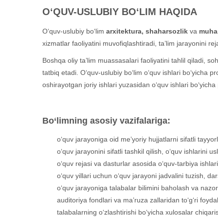
O‘QUV-USLUBIY BO‘LIM HAQIDA
O‘quv-uslubiy bo‘lim
arxitektura, shaharsozlik
va
muhand
xizmatlar faoliyatini muvofiqlashtiradi, ta’lim jarayonini re
Boshqa oliy ta’lim muassasalari faoliyatini tahlil qiladi, 
tatbiq etadi. O‘quv-uslubiy bo‘lim o‘quv ishlari bo‘yicha p
oshirayotgan joriy ishlari yuzasidan o‘quv ishlari bo‘yicha
Bo‘limning asosiy vazifalariga:
o‘quv jarayoniga oid me’yoriy hujjatlarni sifatli tayyor
o‘quv jarayonini sifatli tashkil qilish, o‘quv ishlarini 
o‘quv rejasi va dasturlar asosida o‘quv-tarbiya ishlar
o‘quv yillari uchun o‘quv jarayoni jadvalini tuzish, dar
o‘quv jarayoniga talabalar bilimini baholash va nazorat
auditoriya fondlari va ma’ruza zallaridan to‘g‘ri foyda
talabalarning o‘zlashtirishi bo‘yicha xulosalar chiqaris