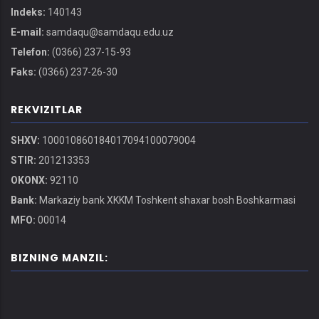
Indeks:
140143
E-mail:
samdaqu@samdaqu.edu.uz
Telefon:
(0366) 237-15-93
Faks:
(0366) 237-26-30
REKVIZITLAR
SHXV:
100010860184017094100079004
STIR:
201213353
OKONX:
92110
Bank:
Markaziy bank XKKM Toshkent shaxar bosh Boshkarmasi
MFO:
00014
BIZNING MANZIL: