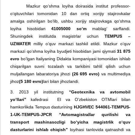
Mazkur qo‘shma loyiha doirasida institut professor-
o‘qituvchilari tomonidan 10 dan ortiq xorijiy stajirovkalar
amalga oshirilgan bo‘lib, ushbu xorijiy stajirovkaga qo‘shma
loyiha hisobidan
41005000 so‘m
mablag‘ sarflandi.
Shuningdek institutda magistrlar uchun
TEMPUS –
UZWATER
milliy o‘quv markazi tashkil etildi. Mazkur o‘quv
markazi qo‘shma loyiha byudjeti hisobidan jami qiymati
31 875
evro
bo‘lgan Italiyaning Didakta kompaniyasi tomonidan ishlab
chiqarilgan suvni tozalash va tarkibini tahlil qilish uchun
muljallangan labaratoriya jihozi
(26 695 evro)
va multimediya
jihoz
(5 180 evro)
lari bilan jihozlandi.
3. 2013 yil institutning
“Geotexnika va avtomobil
yo‘llari”
kafedrasi EI va O‘zbekiston OTMlari bilan
hamkorlikda Tempus dasturining
HJGHVEC 544061-TEMPUS-
1-UK-TEMPUS-JPCR “Avtomagistrallar qurilishi va
transport mashinasozligi bo‘yicha magistrlik o‘quv
dasturlarini ishlab chiqish”
loyihasi tanlovida qatnashdi va