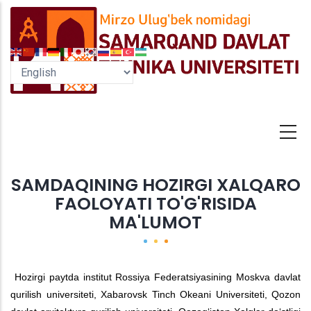
Skip
to
main
content
SAMDAQINING HOZIRGI XALQARO
FAOLOYATI TO'G'RISIDA
MA'LUMOT
Hozirgi paytda institut Rossiya Federatsiyasining Moskva davlat
qurilish universiteti, Xabarovsk Tinch Okeani Universiteti, Qozon