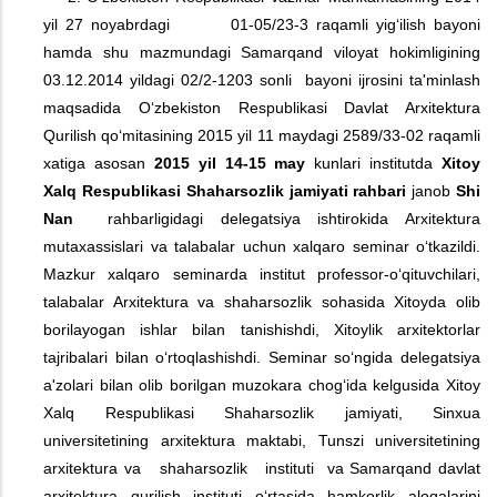
yil 27 noyabrdagi 01-05/23-3 raqamli yig‘ilish bayoni
hamda shu mazmundagi Samarqand viloyat hokimligining
03.12.2014 yildagi 02/2-1203 sonli bayoni ijrosini ta'minlash
maqsadida O‘zbekiston Respublikasi Davlat Arxitektura
Qurilish qo‘mitasining 2015 yil 11 maydagi 2589/33-02 raqamli
xatiga asosan
2015 yil 14-15 may
kunlari institutda
Xitoy
Xalq Respublikasi S
h
aharsozlik jamiyati rahbari
janob
S
h
i
Nan
rahbarligidagi delegatsiya ishtirokida Arxitektura
mutaxassislari va talabalar uchun xalqaro seminar o‘tkazildi.
Mazkur xalqaro seminarda institut professor-o‘qituvchilari,
talabalar Arxitektura va shaharsozlik sohasida Xitoyda olib
borilayogan ishlar bilan tanishishdi, Xitoylik arxitektorlar
tajribalari bilan o‘rtoqlashishdi. Seminar so‘ngida delegatsiya
a'zolari bilan olib borilgan muzokara chog‘ida kelgusida Xitoy
Xalq Respublikasi Shaharsozlik jamiyati, Sinxua
universitetining arxitektura maktabi, Tunszi universitetining
arxitektura va shaharsozlik instituti va Samarqand davlat
arxitektura qurilish instituti o‘rtasida hamkorlik aloqalarini