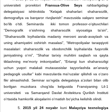
universiteti prorektori
Fransua-Olive Seys
rahbarligidagi
delegatsiyasi ishtirokida “Kelajak shaharlari: shaharsozlik,
demografiya va barqaror rivojlanish” mavzusida xalqaro seminar
bo‘lib o‘tdi. Seminarda ikki tomon professor-o‘qituvchilari
“Demografik o‘sishning shaharsozlik siyosatiga ta'siri”,
“Shaharsozlik loyihalarida madaniy merosni asrab-avaylash va
uning ahamiyatini oshirish masalasi”, “Metropoliyalar taraqqiyoti
masalalari: shaharsozlik va obodonchilik loyihalarida fuqorolik
jamiyatining o‘rni”, “Shahar tarixiy muhitini saqlash va qayta
tiklashning me'moriy imkoniyatlari”, “Ertangi kun shaharsozligi
uchun yuqori malakali mutaxassislar tayyorlashda an'anaviy
pedagogik usullar” kabi mavzularda ma'ruzalar qilishdi va o‘zaro
fikr almashishdi. Seminar so‘ngida delegatsiya a'zolari bilan olib
borilgan muzokara chog‘ida kelgusida Fransiyaning Lil-1
universiteti va Samarqand Davlat Arxitektura Qurilish Instituti
o‘rtasida hamkorlik aloqalarini o‘rnatish bo‘yicha kelishib olindi.
5.
2015 yil 24 noyabr
kuni
Malayziya texnologiya