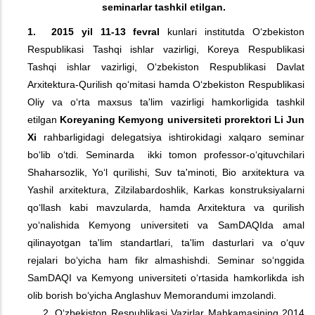
seminarlar tashkil etilgan.
1. 2015 yil 11-13 fevral
kunlari institutda O‘zbekiston
Respublikasi Tashqi ishlar vazirligi, Koreya Respublikasi
Tashqi ishlar vazirligi, O‘zbekiston Respublikasi Davlat
Arxitektura-Qurilish qo‘mitasi hamda O‘zbekiston Respublikasi
Oliy va o‘rta maxsus ta'lim vazirligi hamkorligida tashkil
etilgan
Koreyaning Kemyong universiteti prorektori Li Jun
Xi
rahbarligidagi delegatsiya ishtirokidagi xalqaro seminar
bo‘lib o‘tdi. Seminarda ikki tomon professor-o‘qituvchilari
Shaharsozlik, Yo‘l qurilishi, Suv ta'minoti, Bio arxitektura va
Yashil arxitektura, Zilzilabardoshlik, Karkas konstruksiyalarni
qo‘llash kabi mavzularda, hamda Arxitektura va qurilish
yo‘nalishida Kemyong universiteti va SamDAQIda amal
qilinayotgan ta'lim standartlari, ta'lim dasturlari va o‘quv
rejalari bo‘yicha ham fikr almashishdi. Seminar so‘nggida
SamDAQI va Kemyong universiteti o‘rtasida hamkorlikda ish
olib borish bo‘yicha Anglashuv Memorandumi imzolandi.
2. O‘zbekiston Respublikasi Vazirlar Mahkamasining 2014