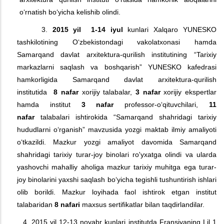
o‘rnatish bo‘yicha kelishib olindi.
3.
2015 yil 1-14 iyul
kunlari Xalqaro YUNESKO
tashkilotining O‘zbekistondagi vakolatxonasi hamda
Samarqand davlat arxitektura-qurilish institutining “Tarixiy
markazlarni saqlash va boshqarish” YUNESKO kafedrasi
hamkorligida Samarqand davlat arxitektura-qurilish
institutida
8 nafar
xorijiy talabalar,
3 nafar
xorijiy ekspertlar
hamda institut
3 nafar
professor-o‘qituvchilari,
11
nafar
talabalari ishtirokida “Samarqand shahridagi tarixiy
hududlarni o‘rganish” mavzusida yozgi maktab ilmiy amaliyoti
o‘tkazildi. Mazkur yozgi amaliyot davomida Samarqand
shahridagi tarixiy turar-joy binolari ro'yxatga olindi va ularda
yashovchi mahalliy aholiga mazkur tarixiy muhitga ega turar-
joy binolarini yaxshi saqlash bo‘yicha tegishli tushuntirish ishlari
olib borildi. Mazkur loyihada faol ishtirok etgan institut
talabaridan
8 nafari
maxsus sertifikatlar bilan taqdirlandilar.
4. 2015 yil 12-13 noyabr kunlari institutda Fransiyaning Lil 1