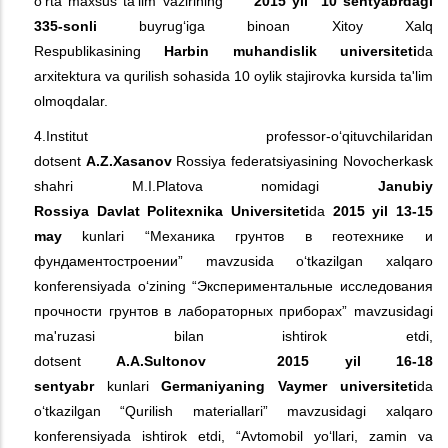
o‘rta maxsus ta'lim vazirining
2015 yil 10 sentyabrdagi
335-sonli
buyrug‘iga binoan Xitoy Xalq
Respublikasining
Harbin muhandislik universiteti
da
arxitektura va qurilish sohasida 10 oylik stajirovka kursida ta'lim
olmoqdalar.
4.Institut professor-o‘qituvchilaridan
dotsent
A.Z.Xasanov
Rossiya federatsiyasining Novocherkask
shahri M.I.Platova nomidagi
Janubiy
Rossiya
D
avlat
P
olitexnika
U
niversiteti
da
2015 yil 13-15
may
kunlari “Механика грунтов в геотехнике и
фундаментостроении” mavzusida o‘tkazilgan xalqaro
konferensiyada o‘zining “Экспериментальные исследования
прочности грунтов в лабораторных приборах” mavzusidagi
ma'ruzasi bilan ishtirok etdi,
dotsent
A.A.Sultonov
2015
yil
16-18
sentyabr
kunlari
Germaniyaning Vaymer universiteti
da
o‘tkazilgan “Qurilish materiallari” mavzusidagi xalqaro
konferensiyada ishtirok etdi, “Avtomobil yo‘llari, zamin va