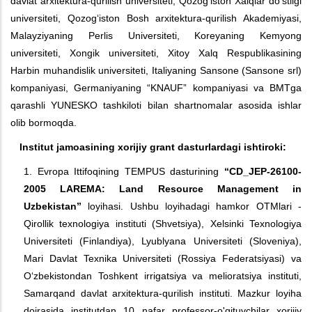
davlat arxitektura-qurilish universiteti, Qozog‘iston Xalqlar do‘stligi
universiteti, Qozog‘iston Bosh arxitektura-qurilish Akademiyasi,
Malayziyaning Perlis Universiteti, Koreyaning Kemyong
universiteti, Xongik universiteti, Xitoy Xalq Respublikasining
Harbin muhandislik universiteti, Italiyaning Sansone (Sansone srl)
kompaniyasi, Germaniyaning “KNAUF” kompaniyasi va BMTga
qarashli YUNESKO tashkiloti bilan shartnomalar asosida ishlar
olib bormoqda.
Institut jamoasining xorijiy grant dasturlardagi ishtiroki:
1. Evropa Ittifoqining TEMPUS dasturining
“CD_JEP-26100-
2005 LAREMA: Land Resource Management in
Uzbekistan”
loyihasi. Ushbu loyihadagi hamkor OTMlari -
Qirollik texnologiya instituti (Shvetsiya), Xelsinki Texnologiya
Universiteti (Finlandiya), Lyublyana Universiteti (Sloveniya),
Mari Davlat Texnika Universiteti (Rossiya Federatsiyasi) va
O‘zbekistondan Toshkent irrigatsiya va melioratsiya instituti,
Samarqand davlat arxitektura-qurilish instituti. Mazkur loyiha
doirasida institutdan 10 nafar professor-o'qituvchilar xorijiy