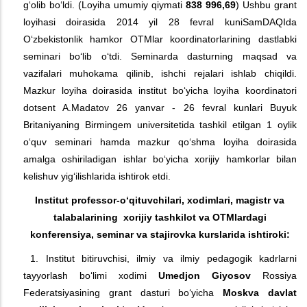
g‘olib bo‘ldi. (Loyiha umumiy qiymati
838 996,69
) Ushbu grant
loyihasi doirasida 2014 yil 28 fevral kuniSamDAQIda
O‘zbekistonlik hamkor OTMlar koordinatorlarining dastlabki
seminari bo‘lib o‘tdi. Seminarda dasturning maqsad va
vazifalari muhokama qilinib, ishchi rejalari ishlab chiqildi.
Mazkur loyiha doirasida institut bo‘yicha loyiha koordinatori
dotsent A.Madatov 26 yanvar - 26 fevral kunlari Buyuk
Britaniyaning Birmingem universitetida tashkil etilgan 1 oylik
o‘quv seminari hamda mazkur qo‘shma loyiha doirasida
amalga oshiriladigan ishlar bo‘yicha xorijiy hamkorlar bilan
kelishuv yig‘ilishlarida ishtirok etdi.
Institut professor-o‘qituvchilari, xodimlari, magistr va
talabalarining xorijiy
tashkilot va
OTMlardagi
konferensiya, seminar va stajirovka kurslarida ishtiroki:
1. Institut bitiruvchisi, ilmiy va ilmiy pedagogik kadrlarni
tayyorlash bo‘limi xodimi
Umedjon Giyosov
Rossiya
Federatsiyasining grant dasturi bo‘yicha
Moskva davlat