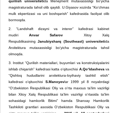
qurilish universiteti
da Menejment mutaxassisligi bo‘yicha
magistraturada tahsil olib qaytdi. U.Giyasov xozirda “Ko‘chmas
mulk ekpertizasi va uni boshqarish” kafedrasida faoliyat olib
bormoqda.
2. “Landshaft dizayni va interer” kafedrasi kabinet
mudiri
Anvar Safarov
Xitoy Xalq
Respublikasining
Janubiysharq (Southeast) universiteti
da
Arxitektura mutaxassisligi bo‘yicha magistraturada tahsil
olmoqda.
3. Institut “Qurilish materiallari, buyumlari va konstruksiyalarini
ishlab chiqarish” kafedrasi katta o‘qituvchisi
A.Qo‘ldasheva
va
“Qishloq hududlarini arxitektura-loyihaviy tashkil etish”
kafedrasi o‘qituvchisi
S.Mano
y
ev
lar 1999 yil 8 noyabrdagi
“O‘zbekiston Respublikasi Oliy va o‘rta maxsus ta'lim vazirligi
bilan Xitoy Xalq Respublikasi ta'lim vazirligi o‘rtasida ta'lim
sohasidagi hamkorlik Bitimi” hamda Shanxay Hamkorlik
Tashkiloti grantlari asosida O‘zbekiston Respublikasi Oliy va