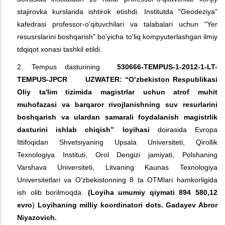
stajirovka kurslarida ishtirok etishdi. Institutda "Geodeziya"
kafedrasi professor-o'qituvchilari va talabalari uchun "Yer
resusrslarini boshqarish" bo'yicha to'liq kompyuterlashgan ilmiy
tdqiqot xonasi tashkil etildi.
2. Tempus dasturining
530666-TEMPUS-1-2012-1-LT-
TEMPUS-JPCR UZWATER: “O‘zbekiston Respublikasi
Oliy ta'lim tizimida magistrlar uchun atrof muhit
muhofazasi va barqaror rivojlanishning suv resurlarini
boshqarish va ulardan samarali foydalanish magistrlik
dasturini ishlab chiqish”
loyihasi
doirasida Evropa
Ittifoqidan Shvetsiyaning Upsala Universiteti, Qirollik
Texnologiya Instituti, Orol Dengizi jamiyati, Polshaning
Varshava Universiteti, Litvaning Kaunas Texnologiya
Universitetlari va O‘zbekistonning 8 ta OTMlari hamkorligida
ish olib borilmoqda.
(Loyiha umumiy qiymati
894 580,12
evro
)
Loyihaning milliy koordinatori dots. Gada
y
ev Abror
Niyazovich.