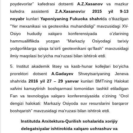
poydevorlar” kafedrasi dotsenti
A.Z.Xasanov
va mazkur
kafedra assistenti
Z.A.Xasanov
lar
2015
yil
9-13
noyabr
kunlari
Y
a
poniyaning Fukuoka shahri
da o‘tkazilgan
"Yer mexanikasi va geotexnika muhandisligi” mavzusidagi XV-
Osiyo hududiy xalqaro konferensiyada o‘zlarining
hammualliflikda yozgan “Markaziy Osiyodagi tarixiy
yodgorliklarga qisqa ta'sirli geotexnikani qo‘llash” mavzusidagi
ilmiy maqolasi bo‘yicha ma'ruzasi bilan ishtirok etdi.
5. Institut akademik litsey va kasb-hunar kollejlari bo‘yicha
prorektori dotsent
A.Gada
y
ev
Shveytsariyaning Jeneva
shahrida
2016 yil 27 – 29 yanvar
kunlari BMTning Halokat
xafvini kamaytirish boshqarmasi tomonidan tashkil etiladigan
Fan va texnologiya xalqaro konferensiyasida o‘zining “Orol
dengizi halokati: Markaziy Osiyoda suv resurslarini barqaror
boshqarish” mavzusidagi ma'ruzasi bilan ishtirok etdi.
Institutda
A
rxitektura-
Q
urilish sohalarida xorijiy
delegatsiyalar ishtirokida xalqaro uchrashuv va