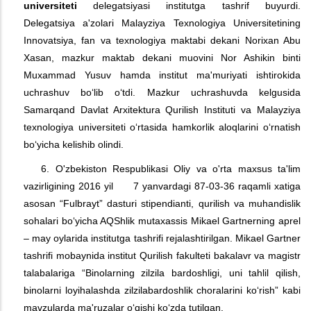
universiteti
delegatsiyasi institutga tashrif buyurdi.
Delegatsiya a'zolari Malayziya Texnologiya Universitetining
Innovatsiya, fan va texnologiya maktabi dekani Norixan Abu
Xasan, mazkur maktab dekani muovini Nor Ashikin binti
Muxammad Yusuv hamda institut ma'muriyati ishtirokida
uchrashuv bo‘lib o‘tdi. Mazkur uchrashuvda kelgusida
Samarqand Davlat Arxitektura Qurilish Instituti va Malayziya
texnologiya universiteti o‘rtasida hamkorlik aloqlarini o‘rnatish
bo‘yicha kelishib olindi.
6. O'zbekiston Respublikasi Oliy va o'rta maxsus ta'lim
vazirligining 2016 yil 7 yanvardagi 87-03-36 raqamli xatiga
asosan “Fulbrayt” dasturi stipendianti, qurilish va muhandislik
sohalari bo‘yicha AQShlik mutaxassis Mikael Gartnerning aprel
– may oylarida institutga tashrifi rejalashtirilgan. Mikael Gartner
tashrifi mobaynida institut Qurilish fakulteti bakalavr va magistr
talabalariga “Binolarning zilzila bardoshligi, uni tahlil qilish,
binolarni loyihalashda zilzilabardoshlik choralarini ko‘rish” kabi
mavzularda ma'ruzalar o‘qishi ko‘zda tutilgan.