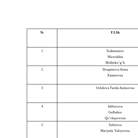
№
F.I.Sh
1
Toshtemirov
Muxriddin
Bolibeko’g’li
2
Ibragimova Aziza
Xasanovna
3
Ochilova Farida Azimovna
4
Jabborova
Gulbahor
Qo’chqorovna
5
Sobirova
Mavjuda
Vafoyevna