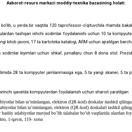
Axborot-resurs markazi moddiy-texnika bazasining holati:
o’lib, u yerda bir vaqtda 120 taprofessor-o’qituvchila rhamda bakalav
. Bulardan tashqari ishchi xodimlar foydalanishi uchun 10 ta kompyut
ngi kitob javoni, 17 ta kartoteka katalogi, ARM uchun ajratilgan barcha
 xodimlar kiyimlari uchun shkaf, jurnallaru chun 8 dona stol. Prezi
o’limida 28 ta kompyuter jamlanmasiga ega, 5 ta yangi skaner, 5 ta 
birinchi qavatda kompyuterdan foydalanish uchun sharoit yaratilgan.
iyotlar bilan ta’minlangan, elektron (QR-kod) doskalar itashkil qilinga
biyotlar bilan ta’minlangan, elektron (QR-kod) doskalari tashkil qiling
 badiiy adabiyotlar mavjud bo’lib talabalar bo’sh vaqtlarida ulardan fo
ino
, 1
-
qavat, 11
9-
xona