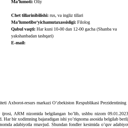
Ma’lumoti:
Oliy
Chet tillarinibilishi:
rus, va ingliz tillari
Ma’lumotiboʻyichamutaxassisligi:
Filolog
Qabul vaqti:
Har kuni
10
-00 dan 1
2
-00 gacha (Shanba
va
yakshanbadan tashqari)
E-mail:
iteti Axborot-resurs markazi O‘zbekiston Respublikasi Prezidentining
rosi, ARM nizomida belgilangan bo’lib, ushbu nizom 09.01.2023 y
 Har bir xodimning bajaradigan ishi yo’riqnoma asosida belgilab beril
a adabiyotla rmavjud. Shundan fondler kesimida o’quv adabiyotlar