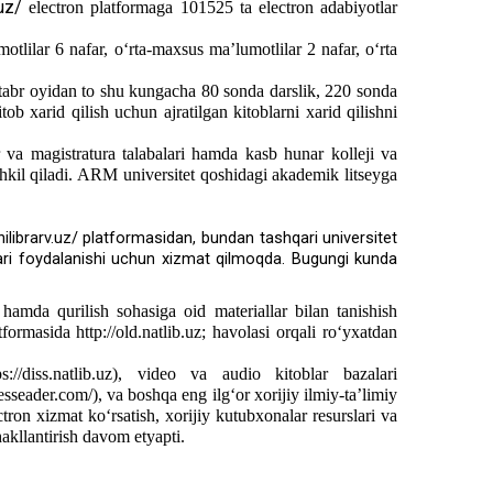
.uz/
electron platformaga 101525 ta electron adabiyotlar
ilar 6 nafar, o‘rta-maxsus ma’lumotlilar 2 nafar, o‘rta
entabr oyidan to shu kungacha 80 sonda darslik, 220 sonda
xarid qilish uchun ajratilgan kitoblarni xarid qilishni
va magistratura talabalari hamda kasb hunar kolleji va
hkil qiladi. ARM universitet qoshidagi akademik litseyga
nilibrarv.uz/
platformasidan, bundan tashqari universitet
balari foydalanishi uchun xizmat qilmoqda. Bugungi kunda
 hamda qurilish sohasiga oid materiallar bilan tanishish
formasida http://old.natlib.uz; havolasi orqali ro‘yxatdan
ps://diss.natlib.uz
), video va audio kitoblar bazalari
esseader.com/
), va boshqa eng ilg‘or xorijiy ilmiy-ta’limiy
ron xizmat ko‘rsatish, xorijiy kutubxonalar resurslari va
akllantirish davom etyapti.