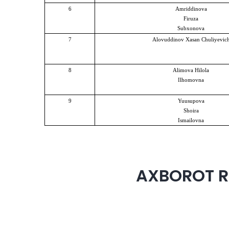
6
Amriddinova
Firuza
Subxonova
7
Alovuddinov Xasan Chuliyevic
8
Alimova Hilola
Ilhomovna
9
Yuusupova
Shoira
Ismailovna
AXBOROT R