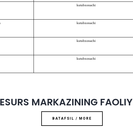
kutubxonachi
h
kutubxonachi
kutubxonachi
kutubxonachi
ESURS MARKAZINING FAOLIY
BATAFSIL / MORE