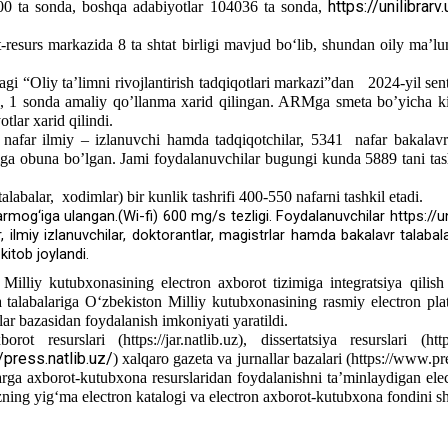
https://unilibrarv
500 ta sonda, boshqa adabiyotlar 104036 ta sonda,
 markazida 8 ta shtat birligi mavjud bo‘lib, shundan oily ma’lumotl
idagi “Oliy ta’limni rivojlantirish tadqiqotlari markazi”dan 2024-yil s
 1 sonda amaliy qo’llanma xarid qilingan. ARMga smeta bo’yicha kitob 
tlar xarid qilindi.
nafar ilmiy – izlanuvchi hamda tadqiqotchilar, 5341 nafar bakalavr 
limga obuna bo’lgan. Jami foydalanuvchilar bugungi kunda 5889 tani tas
labalar, xodimlar) bir kunlik tashrifi 400-550 nafarni tashkil etadi.
mog‘iga ulangan.(Wi-fi) 600 mg/s tezligi. Foydalanuvchilar
https://u
r, ilmiy izlanuvchilar, doktorantlar, magistrlar hamda bakalavr tala
itob joylandi.
Milliy kutubxonasining electron axborot tizimiga integratsiya qilish
a talabalariga O‘zbekiston Milliy kutubxonasining rasmiy electron plat
lar bazasidan foydalanish imkoniyati yaratildi.
orot resurslari (
https://jar.natlib.uz
), dissertatsiya resurslari (
htt
/press.natlib.uz/
) xalqaro gazeta va jurnallar bazalari (
https://www.pr
rga axborot-kutubxona resurslaridan foydalanishni ta’minlaydigan elect
ning yig‘ma electron katalogi va electron axborot-kutubxona fondini sh