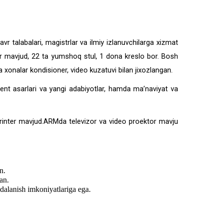
r talabalari, magistrlar va ilmiy izlanuvchilarga xizmat
er mavjud, 22 ta yumshoq stul, 1 dona kreslo bor. Bosh
 xonalar kondisioner, video kuzatuvi bilan jixozlangan.
dent asarlari va yangi adabiyotlar, hamda ma’naviyat va
printer mavjud.ARMda televizor va video proektor mavju
n.
an.
ydalanish imkoniyatlariga ega.