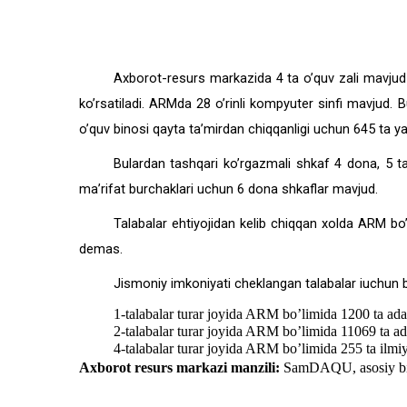
Axborot-resurs markazida 4 ta o’quv zali mavjud b
ko’rsatiladi. ARMda 28 o’rinli kompyuter sinfi mavjud
o’quv binosi qayta ta’mirdan chiqqanligi uchun 645 ta ya
Bulardan tashqari ko’rgazmali shkaf 4 dona, 5 ta
ma’rifat burchaklari uchun 6 dona shkaflar mavjud.
Talabalar ehtiyojidan kelib chiqqan xolda ARM b
demas.
Jismoniy imkoniyati cheklangan talabalar iuchun 
1-talabalar turar joyida ARM bo’limida 1200 ta adab
2-talabalar turar joyida ARM bo’limida 11069 ta ada
4-talabalar turar joyida ARM bo’limida 255 ta ilmiy
Axborot resurs markazi manzili:
SamDAQU,
asosiy b