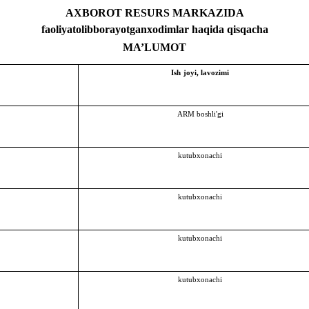
AXBOROT RESURS MARKAZIDA
faoliyatolibborayotgan
xodimlar haqida qisqacha
MA’LUMOT
Ish
joyi, lavozimi
ARM boshli'gi
kutubxonachi
kutubxonachi
kutubxonachi
kutubxonachi