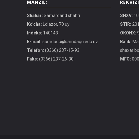
MANZIL:
REKVIZ
Shahar:
Samarqand shahri
SHXV:
10
Ko'cha:
Lolazor, 70 uy
STIR:
201
Indeks:
140143
OKONX:
9
E-mail:
samdaqu@samdaqu.edu.uz
Bank:
Mar
Telefon:
(0366) 237-15-93
shaxar b
Faks:
(0366) 237-26-30
MFO:
000