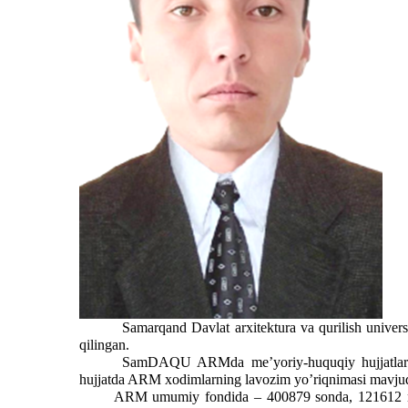
Samarqand Davlat arxitektura va qurilish univers
qilingan.
SamDAQU ARMda me’yoriy-huquqiy hujjatlar ij
hujjatda ARM xodimlarning lavozim yo’riqnimasi mavjud.
ARM umumiy fondida – 400879 sonda, 121612 nomd