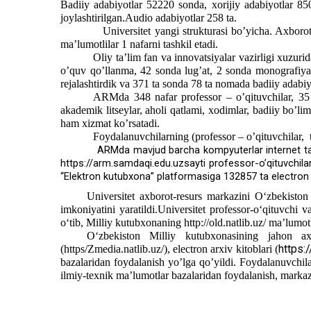
Badiiy adabiyotlar 52220 sonda, xorijiy adabiyotlar 8
joylashtirilgan.Audio adabiyotlar 258 ta.
Universitet yangi strukturasi bo’yicha. Axborot-resurs
ma’lumotlilar 1 nafarni tashkil etadi.
Oliy ta’lim fan va innovatsiyalar vazirligi xuzur
o’quv qo’llanma, 42 sonda lug’at, 2 sonda monografiya,
rejalashtirdik va 371 ta sonda 78 ta nomada badiiy adabiyo
ARMda 348 nafar professor – o’qituvchilar, 35 
akademik litseylar, aholi qatlami, xodimlar, badiiy bo’
ham xizmat ko’rsatadi.
Foydalanuvchilarning (professor – o’qituvchilar, ta
ARMda mavjud barcha kompyuterlar internet tar
https://arm.samdaqi.edu.uz
sayti professor-o’qituvchila
“Elektron kutubxona” platformasiga 132857 ta electron k
Universitet axborot-resurs markazini O‘zbekiston 
imkoniyatini yaratildi.Universitet professor-o‘qituvchi v
o‘tib, Milliy kutubxonaning http://old.natlib.uz/ ma’lumot
O‘zbekiston Milliy kutubxonasining jahon axb
https:/
(https/Zmedia.natlib.uz/), electron arxiv kitoblari (
bazalaridan foydalanish yo’lga qo’yildi. Foydalanuvchila
ilmiy-texnik ma’lumotlar bazalaridan foydalanish, markaz