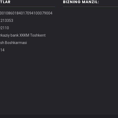
ITLAR
BIZNING MANZIL:
0010860184017094100079004
213353
2110
kaziy bank XKKM Toshkent
osh Boshkarmasi
14