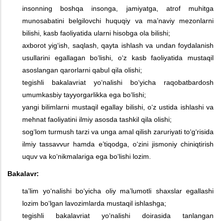
insonning boshqa insonga, jamiyatga, atrof muhitga
munosabatini belgilovchi huquqiy va ma’naviy mezonlarni
bilishi, kasb faoliyatida ularni hisobga ola bilishi;
axborot yig‘ish, saqlash, qayta ishlash va undan foydalanish
usullarini egallagan bo‘lishi, o‘z kasb faoliyatida mustaqil
asoslangan qarorlarni qabul qila olishi;
tegishli bakalavriat yo‘nalishi bo‘yicha raqobatbardosh
umumkasbiy tayyorgarlikka ega bo‘lishi;
yangi bilimlarni mustaqil egallay bilishi, o‘z ustida ishlashi va
mehnat faoliyatini ilmiy asosda tashkil qila olishi;
sog‘lom turmush tarzi va unga amal qilish zaruriyati to‘g‘risida
ilmiy tassavvur hamda e’tiqodga, o‘zini jismoniy chiniqtirish
uquv va ko‘nikmalariga ega bo‘lishi lozim.
Bakalavr:
ta’lim yo‘nalishi bo‘yicha oliy ma’lumotli shaxslar egallashi
lozim bo‘lgan lavozimlarda mustaqil ishlashga;
tegishli bakalavriat yo‘nalishi doirasida tanlangan