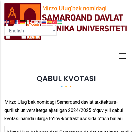
Skip
to
main
content
QABUL KVOTASI
Mirzo Ulugʻbek nomidagi Samarqand davlat arxitektura-
qurilish universitetga ajratilgan 2024/2025 oʻquv yili qabul
kvotasi hamda ularga toʻlov-kontrakt asosida oʻtish ballari