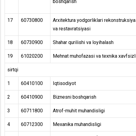
boshqarish
17
60730800
Arxitektura yodgorliklari rekonstruksiya
va restavratsiyasi
18
60730900
Shahar qurilishi va loyihalash
19
61020200
Mehnat muhofazasi va texnika xavfsizl
sirtqi
1
60410100
Iqtisodiyot
2
60410900
Biznesni boshqarish
3
60711800
Atrof-muhit muhandisligi
4
60712300
Mexanika muhandisligi