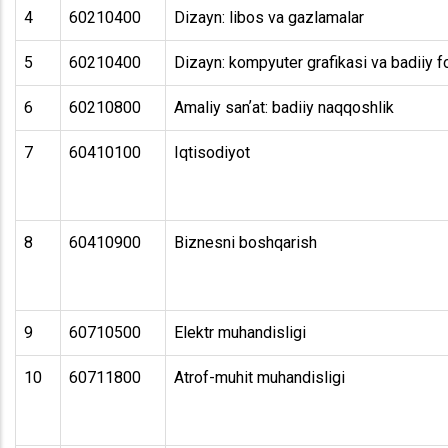
4
60210400
Dizayn: libos va gazlamalar
5
60210400
Dizayn: kompyuter grafikasi va badiiy f
6
60210800
Amaliy sanʼat: badiiy naqqoshlik
7
60410100
Iqtisodiyot
8
60410900
Biznesni boshqarish
9
60710500
Elektr muhandisligi
10
60711800
Atrof-muhit muhandisligi