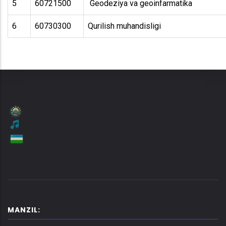
5
60721500
Geodeziya va geoinfarmatika
6
60730300
Qurilish muhandisligi
MANZIL: