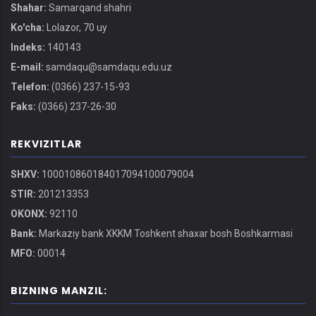
Shahar:
Samarqand shahri
Ko'cha:
Lolazor, 70 uy
Indeks:
140143
E-mail:
samdaqu@samdaqu.edu.uz
Telefon:
(0366) 237-15-93
Faks:
(0366) 237-26-30
REKVIZITLAR
SHXV:
100010860184017094100079004
STIR:
201213353
OKONX:
92110
Bank:
Markaziy bank XKKM Toshkent shaxar bosh Boshkarmasi
MFO:
00014
BIZNING MANZIL: