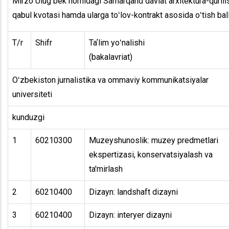
Mirzo Ulugʻbek nomidagi Samarqand davlat arxitektura-qurilis
qabul kvotasi hamda ularga toʻlov-kontrakt asosida oʻtish ba
T/r
Shifr
Taʼlim yoʻnalishi
(bakalavriat)
Oʻzbekiston jurnalistika va ommaviy kommunikatsiyalar
universiteti
kunduzgi
1
60210300
Muzeyshunoslik: muzey predmetlari
ekspertizasi, konservatsiyalash va
ta'mirlash
2
60210400
Dizayn: landshaft dizayni
3
60210400
Dizayn: interyer dizayni