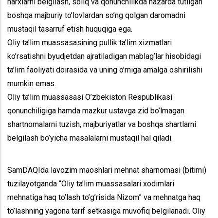
narxlarni belgilash, soliq va qonunchilikda nazarda tutilgan
boshqa majburiy to’lovlardan so’ng qolgan daromadni
mustaqil tasarruf etish huquqiga ega.
Oliy ta’lim muassasasining pullik ta’lim xizmatlari
ko’rsatishni byudjetdan ajratiladigan mablag’lar hisobidagi
ta’lim faoliyati doirasida va uning o’rniga amalga oshirilishi
mumkin emas.
Oliy ta’lim muassasasi O’zbekiston Respublikasi
qonunchiligiga hamda mazkur ustavga zid bo’lmagan
shartnomalarni tuzish, majburiyatlar va boshqa shartlarni
belgilash bo’yicha masalalarni mustaqil hal qiladi.
SamDAQIda lavozim maoshlari mehnat sharnomasi (bitimi)
tuzilayotganda “Oliy ta’lim muassasalari xodimlari
mehnatiga haq to’lash to’g’risida Nizom” va mehnatga haq
to’lashning yagona tarif setkasiga muvofiq belgilanadi. Oliy