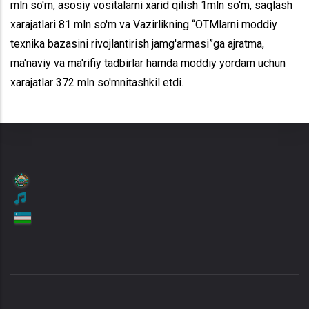
mln so'm, asosiy vositalarni xarid qilish 1mln so'm, saqlash
xarajatlari 81 mln so'm va Vazirlikning “OTMlarni moddiy
texnika bazasini rivojlantirish jamg'armasi”ga ajratma,
ma'naviy va ma'rifiy tadbirlar hamda moddiy yordam uchun
xarajatlar 372 mln so'mnitashkil etdi.