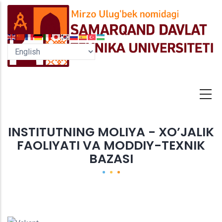
Skip
to
main
content
INSTITUTNING MOLIYA - XO’JALIK
FAOLIYATI VA MODDIY-TEXNIK
BAZASI