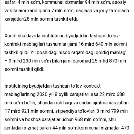
safari 4 mln so'm, kommunal xizmatlar 94 mln so'm, asosiy
vositalarni xarid qilish 7 mln so'm, saqlash va joriy ta’mirlash
xarajatlari28 mln so'mni tashkil etdi.
Xuddi shu davrda institutning byudjetdan tashqari to'lov-
kontrakt mablag'lari tushumlari jami 16 mlrd 640 mln so'mni
tashkil qildi. Yil boshidagi hisob raqamidagi qoldiq mablag'
– 9 mlrd 230 mln so'm bilan jami daromad 25 mlrd 870 mln
so'mni tashkil qildi.
Institutning byudjetdan tashqari to‘lov-kontrakt
mablag‘larining 2020 yil 8 oylik xarajatlari esa 22 mlrd 688
mln so‘m bo‘lib, shundan ish haqi va undan ajratma xarajatlari
17 mlrd 921 mln so'mni, stipendiya to'lovlari 3 mlrd 799 mln
so‘mni va boshqa xarajatlar uchun 968 mln so'mni, shu
jumladan xizmat safari 44 mln so'm,kommunal xizmatlar 470