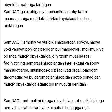
obyektlar qatoriga kiritilgan.
SamDAQIga ajratilgan yer uchastkalari oliy ta’lim
muassasasiga muddatsiz tekin foydalanish uchun
biriktirilgan.
SamDAQI jismoniy va yuridik shaxslardan sovg’a, hadya
yoki vasiyat bo’yicha berilgan pul mablag’lari, mol-mulk va
boshqa mulkiy obyektlarga, oliy ta’lim muassasasi
faoliyatining samarasi hisoblangan intellektual va ijodiy
mahsulotlarga, shuningdek o’z faoliyati orqali oladigan
daromadlar va bu daromadlar hisobidan sotib olinadigan
mulkiy obyektlarga egalik qilish huquqi berilgan.
SamDAQI mol-mulkni ijaraga oluvchi va mol-mulkni ijaraga
beruvchi sifatida faoliyat ko’rsatish huquqiga ega.