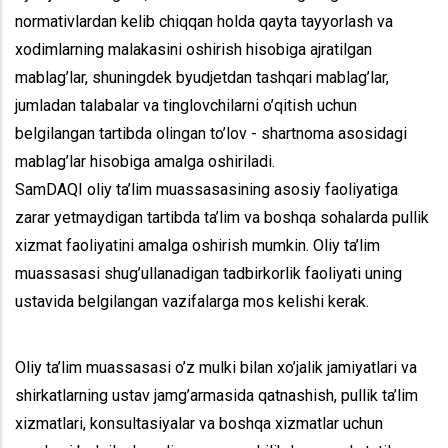
normativlardan kelib chiqqan holda qayta tayyorlash va
xodimlarning malakasini oshirish hisobiga ajratilgan
mablag’lar, shuningdek byudjetdan tashqari mablag’lar,
jumladan talabalar va tinglovchilarni o’qitish uchun
belgilangan tartibda olingan to’lov - shartnoma asosidagi
mablag’lar hisobiga amalga oshiriladi.
SamDAQI oliy ta’lim muassasasining asosiy faoliyatiga
zarar yetmaydigan tartibda ta’lim va boshqa sohalarda pullik
xizmat faoliyatini amalga oshirish mumkin. Oliy ta’lim
muassasasi shug’ullanadigan tadbirkorlik faoliyati uning
ustavida belgilangan vazifalarga mos kelishi kerak.
Oliy ta’lim muassasasi o’z mulki bilan xo’jalik jamiyatlari va
shirkatlarning ustav jamg’armasida qatnashish, pullik ta’lim
xizmatlari, konsultasiyalar va boshqa xizmatlar uchun