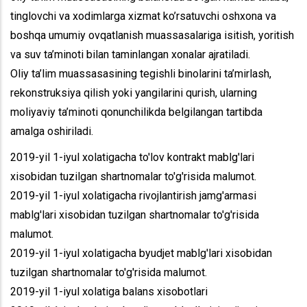
tinglovchi va xodimlarga xizmat ko’rsatuvchi oshxona va
boshqa umumiy ovqatlanish muassasalariga isitish, yoritish
va suv ta’minoti bilan taminlangan xonalar ajratiladi.
Oliy ta’lim muassasasining tegishli binolarini ta’mirlash,
rekonstruksiya qilish yoki yangilarini qurish, ularning
moliyaviy ta’minoti qonunchilikda belgilangan tartibda
amalga oshiriladi.
2019-yil 1-iyul xolatigacha to'lov kontrakt mablg'lari
xisobidan tuzilgan shartnomalar to'g'risida malumot.
2019-yil 1-iyul xolatigacha rivojlantirish jamg'armasi
mablg'lari xisobidan tuzilgan shartnomalar to'g'risida
malumot.
2019-yil 1-iyul xolatigacha byudjet mablg'lari xisobidan
tuzilgan shartnomalar to'g'risida malumot.
2019-yil 1-iyul xolatiga balans xisobotlari