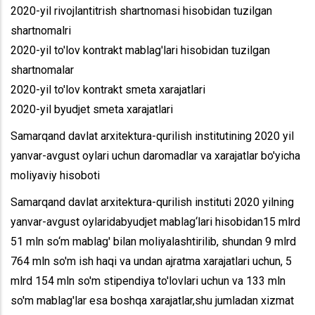
2020-yil rivojlantitrish shartnomasi hisobidan tuzilgan
shartnomalri
2020-yil to'lov kontrakt mablag'lari hisobidan tuzilgan
shartnomalar
2020-yil to'lov kontrakt smeta xarajatlari
2020-yil byudjet smeta xarajatlari
Samarqand davlat arxitektura-qurilish institutining 2020 yil
yanvar-avgust oylari uchun daromadlar va xarajatlar bo'yicha
moliyaviy hisoboti
Samarqand davlat arxitektura-qurilish instituti 2020 yilning
yanvar-avgust oylaridabyudjet mablag‘lari hisobidan15 mlrd
51 mln so‘m mablag' bilan moliyalashtirilib, shundan 9 mlrd
764 mln so'm ish haqi va undan ajratma xarajatlari uchun, 5
mlrd 154 mln so'm stipendiya to'lovlari uchun va 133 mln
so'm mablag'lar esa boshqa xarajatlar,shu jumladan xizmat