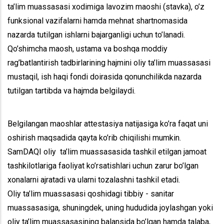
ta’lim muassasasi xodimiga lavozim maoshi (stavka), o’z
funksional vazifalarni hamda mehnat shartnomasida
nazarda tutilgan ishlarni bajarganligi uchun to’lanadi.
Qo’shimcha maosh, ustama va boshqa moddiy
rag’batlantirish tadbirlarining hajmini oliy ta’lim muassasasi
mustaqil, ish haqi fondi doirasida qonunchilikda nazarda
tutilgan tartibda va hajmda belgilaydi.
Belgilangan maoshlar attestasiya natijasiga ko’ra faqat uni
oshirish maqsadida qayta ko’rib chiqilishi mumkin.
SamDAQI oliy ta’lim muassasasida tashkil etilgan jamoat
tashkilotlariga faoliyat ko’rsatishlari uchun zarur bo’lgan
xonalarni ajratadi va ularni tozalashni tashkil etadi.
Oliy ta’lim muassasasi qoshidagi tibbiy - sanitar
muassasasiga, shuningdek, uning hududida joylashgan yoki
oliy ta’lim muassasasining balansida bo’lgan hamda talaba,