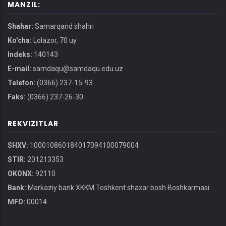
MANZIL:
Shahar:
Samarqand shahri
Ko'cha:
Lolazor, 70 uy
Indeks:
140143
E-mail:
samdaqu@samdaqu.edu.uz
Telefon:
(0366) 237-15-93
Faks:
(0366) 237-26-30
REKVIZITLAR
SHXV:
100010860184017094100079004
STIR:
201213353
OKONX:
92110
Bank:
Markaziy bank XKKM Toshkent shaxar bosh Boshkarmasi
MFO:
00014