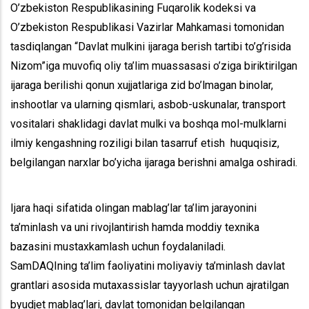
O’zbekiston Respublikasining Fuqarolik kodeksi va
O’zbekiston Respublikasi Vazirlar Mahkamasi tomonidan
tasdiqlangan “Davlat mulkini ijaraga berish tartibi to’g’risida
Nizom”iga muvofiq oliy ta’lim muassasasi o’ziga biriktirilgan
ijaraga berilishi qonun xujjatlariga zid bo’lmagan binolar,
inshootlar va ularning qismlari, asbob-uskunalar, transport
vositalari shaklidagi davlat mulki va boshqa mol-mulklarni
ilmiy kengashning roziligi bilan tasarruf etish huquqisiz,
belgilangan narxlar bo’yicha ijaraga berishni amalga oshiradi.
Ijara haqi sifatida olingan mablag’lar ta’lim jarayonini
ta’minlash va uni rivojlantirish hamda moddiy texnika
bazasini mustaxkamlash uchun foydalaniladi.
SamDAQIning ta’lim faoliyatini moliyaviy ta’minlash davlat
grantlari asosida mutaxassislar tayyorlash uchun ajratilgan
byudjet mablag’lari, davlat tomonidan belgilangan