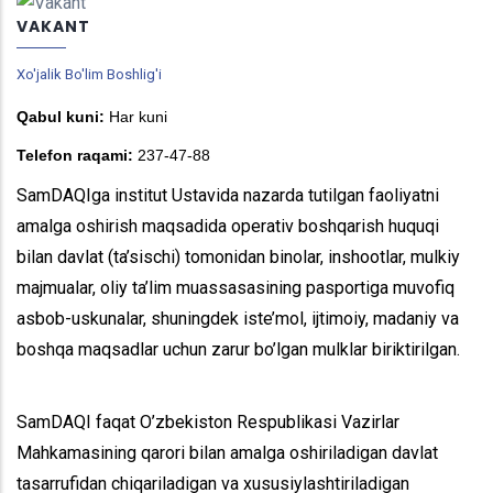
VAKANT
Xo'jalik Bo'lim Boshlig'i
Qabul kuni:
Har kuni
Telefon raqami:
237-47-88
SamDAQIga institut Ustavida nazarda tutilgan faoliyatni
amalga oshirish maqsadida operativ boshqarish huquqi
bilan davlat (ta’sischi) tomonidan binolar, inshootlar, mulkiy
majmualar, oliy ta’lim muassasasining pasportiga muvofiq
asbob-uskunalar, shuningdek iste’mol, ijtimoiy, madaniy va
boshqa maqsadlar uchun zarur bo’lgan mulklar biriktirilgan.
SamDAQI faqat O’zbekiston Respublikasi Vazirlar
Mahkamasining qarori bilan amalga oshiriladigan davlat
tasarrufidan chiqariladigan va xususiylashtiriladigan