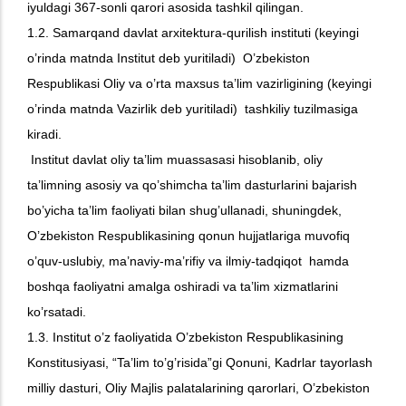
iyuldagi 367-sonli qarori asosida tashkil qilingan.
1.2. Samarqand davlat arxitektura-qurilish instituti (keyingi
o’rinda matnda Institut deb yuritiladi) O’zbekiston
Respublikasi Oliy va o’rta maxsus ta’lim vazirligining (keyingi
o’rinda matnda Vazirlik deb yuritiladi) tashkiliy tuzilmasiga
kiradi.
Institut davlat oliy ta’lim muassasasi hisoblanib, oliy
ta’limning asosiy va qo’shimcha ta’lim dasturlarini bajarish
bo’yicha ta’lim faoliyati bilan shug’ullanadi, shuningdek,
O’zbekiston Respublikasining qonun hujjatlariga muvofiq
o’quv-uslubiy, ma’naviy-ma’rifiy va ilmiy-tadqiqot hamda
boshqa faoliyatni amalga oshiradi va ta’lim xizmatlarini
ko’rsatadi.
1.3. Institut o’z faoliyatida O’zbekiston Respublikasining
Konstitusiyasi, “Ta’lim to’g’risida”gi Qonuni, Kadrlar tayorlash
milliy dasturi, Oliy Majlis palatalarining qarorlari, O’zbekiston