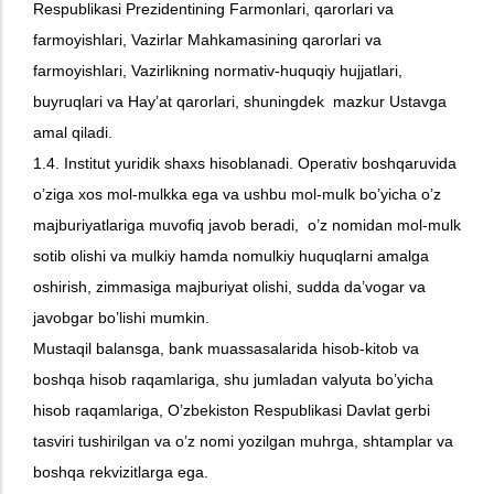
Respublikasi Prezidentining Farmonlari, qarorlari va
farmoyishlari, Vazirlar Mahkamasining qarorlari va
farmoyishlari, Vazirlikning normativ-huquqiy hujjatlari,
buyruqlari va Hay’at qarorlari, shuningdek mazkur Ustavga
amal qiladi.
1.4. Institut yuridik shaxs hisoblanadi. Operativ boshqaruvida
o’ziga xos mol-mulkka ega va ushbu mol-mulk bo’yicha o’z
majburiyatlariga muvofiq javob beradi, o’z nomidan mol-mulk
sotib olishi va mulkiy hamda nomulkiy huquqlarni amalga
oshirish, zimmasiga majburiyat olishi, sudda da’vogar va
javobgar bo’lishi mumkin.
Mustaqil balansga, bank muassasalarida hisob-kitob va
boshqa hisob raqamlariga, shu jumladan valyuta bo’yicha
hisob raqamlariga, O’zbekiston Respublikasi Davlat gerbi
tasviri tushirilgan va o’z nomi yozilgan muhrga, shtamplar va
boshqa rekvizitlarga ega.