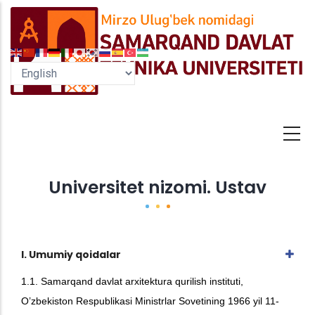
Skip
to
main
content
Universitet nizomi. Ustav
I. Umumiy qoidalar
1.1. Samarqand davlat arxitektura qurilish instituti,
O’zbekiston Respublikasi Ministrlar Sovetining 1966 yil 11-