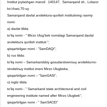
Institut joylashgan manzil: 140147, Samarqand sh., Lolazor
ko’chasi,
70-uy.
Samarqand davlat arxitektura-qurilish institutining rasmiy
nomi:
a) davlat tilida:
to’liq nomi - " Mirzo Ulug’bek nomidagi Samarqand davlat
arxitektura qurilish instituti ";
qisqartirilgan nomi - "SamDAQI”;
b) rus tilida:
to’liq nomi – Samarkandskiy gosudarstvennыy arxitekturno-
stroitelnыy institut imeni Mirzo Ulugbeka;
qisqartirilgan nomi – “SamGASI”;
v) ingliz tilida:
to’liq nomi - " Samarkand state architectural and civil
engineering institute named after Mirzo Ulugbek”;
qisqartirilgan nomi - " SamSACEI”