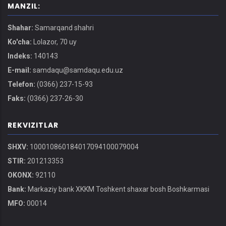
MANZIL:
Shahar:
Samarqand shahri
Ko'cha:
Lolazor, 70 uy
Indeks:
140143
E-mail:
samdaqu@samdaqu.edu.uz
Telefon:
(0366) 237-15-93
Faks:
(0366) 237-26-30
REKVIZITLAR
SHXV:
100010860184017094100079004
STIR:
201213353
OKONX:
92110
Bank:
Markaziy bank XKKM Toshkent shaxar bosh Boshkarmasi
MFO:
00014