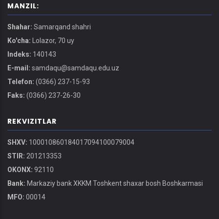
MANZIL:
Shahar:
Samarqand shahri
Ko'cha:
Lolazor, 70 uy
Indeks:
140143
E-mail:
samdaqu@samdaqu.edu.uz
Telefon:
(0366) 237-15-93
Faks:
(0366) 237-26-30
REKVIZITLAR
SHXV:
100010860184017094100079004
STIR:
201213353
OKONX:
92110
Bank:
Markaziy bank XKKM Toshkent shaxar bosh Boshkarmasi
MFO:
00014