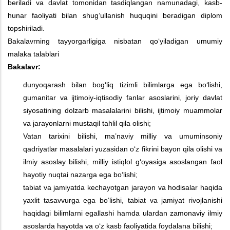
beriladi va davlat tomonidan tasdiqlangan namunadagi, kasb-
hunar faoliyati bilan shug‘ullanish huquqini beradigan diplom
topshiriladi.
Bakalavrning tayyorgarligiga nisbatan qo‘yiladigan umumiy
malaka talablari
Bakalavr:
dunyoqarash bilan bog‘liq tizimli bilimlarga ega bo‘lishi,
gumanitar va ijtimoiy-iqtisodiy fanlar asoslarini, joriy davlat
siyosatining dolzarb masalalarini bilishi, ijtimoiy muammolar
va jarayonlarni mustaqil tahlil qila olishi;
Vatan tarixini bilishi, ma’naviy milliy va umuminsoniy
qadriyatlar masalalari yuzasidan o‘z fikrini bayon qila olishi va
ilmiy asoslay bilishi, milliy istiqlol g‘oyasiga asoslangan faol
hayotiy nuqtai nazarga ega bo‘lishi;
tabiat va jamiyatda kechayotgan jarayon va hodisalar haqida
yaxlit tasavvurga ega bo‘lishi, tabiat va jamiyat rivojlanishi
haqidagi bilimlarni egallashi hamda ulardan zamonaviy ilmiy
asoslarda hayotda va o‘z kasb faoliyatida foydalana bilishi;