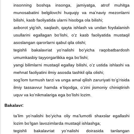
insonning boshqa insonga, jamiyatga, atrof muhitga
munosabatini belgilovchi huquqiy va ma’naviy mezonlarni
bilishi, kasb faoliyatida ularni hisobga ola bilishi;
axborot yig‘ish, saqlash, qayta ishlash va undan foydalanish
usullarini egallagan bo‘lishi, o‘z kasb faoliyatida mustaqil
asoslangan qarorlarni qabul qila olishi;
tegishli bakalavriat yo‘nalishi bo‘yicha raqobatbardosh
umumkasbiy tayyorgarlikka ega bo‘lishi;
yangi bilimlarni mustaqil egallay bilishi, o‘z ustida ishlashi va
mehnat faoliyatini ilmiy asosda tashkil qila olishi;
sog‘lom turmush tarzi va unga amal qilish zaruriyati to‘g‘risida
ilmiy tassavvur hamda e’tiqodga, o‘zini jismoniy chiniqtirish
uquv va ko‘nikmalariga ega bo‘lishi lozim.
Bakalavr:
ta’lim yo‘nalishi bo‘yicha oliy ma’lumotli shaxslar egallashi
lozim bo‘lgan lavozimlarda mustaqil ishlashga;
tegishli bakalavriat yo‘nalishi doirasida tanlangan