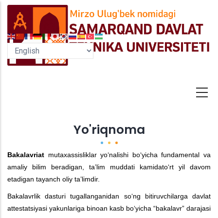
Skip
to
main
content
Yo'riqnoma
Bakalavriat
mutaxassisliklar yo‘nalishi bo‘yicha fundamental va
amaliy bilim beradigan, ta’lim muddati kamidato‘rt yil davom
etadigan tayanch oliy ta’limdir.
Bakalavrlik dasturi tugallanganidan so‘ng bitiruvchilarga davlat
attestatsiyasi yakunlariga binoan kasb bo‘yicha “bakalavr” darajasi