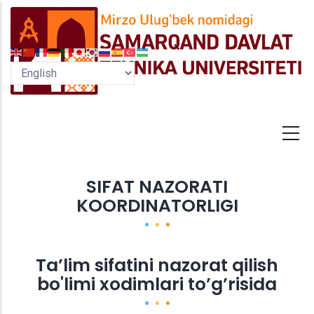
Skip
to
main
content
SIFAT NAZORATI
KOORDINATORLIGI
Ta’lim sifatini nazorat qilish
bo'limi xodimlari to’g’risida