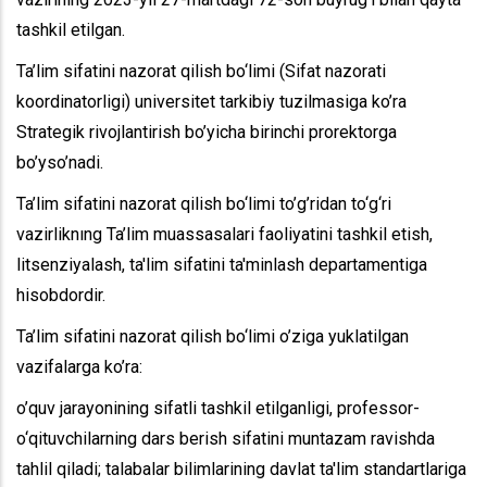
tashkil etilgan.
Ta’lim sifatini nazorat qilish bo‘limi (Sifat nazorati
koordinatorligi) universitet tarkibiy tuzilmasiga ko’ra
Strategik rivojlantirish bo’yicha birinchi prorektorga
bo’yso’nadi.
Ta’lim sifatini nazorat qilish bo‘limi to’g’ridan to‘g‘ri
vazirliknıng Ta’lim muassasalari faoliyatini tashkil etish,
litsenziyalash, ta'lim sifatini ta'minlash departamentiga
hisobdordir.
Ta’lim sifatini nazorat qilish bo‘limi o’ziga yuklatilgan
vazifalarga ko’ra:
o’quv jarayonining sifatli tashkil etilganligi, professor-
o‘qituvchilarning dars berish sifatini muntazam ravishda
tahlil qiladi; talabalar bilimlarining davlat ta'lim standartlariga