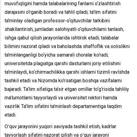
muvofıqligini hamda talabalarining fanlarni o‘zlashtirish
darajasini o‘rganib boradi va tahlil qiladi; ta'lim sifatini
ta'minlay oladigan professor-o‘qituvchilar tarkibini
shakllantirish, jumladan salohiyatli o‘qituvchilarni tanlash,
ishga qabul qilish jarayonlarida ishtirok etadi; talabalar
bilimini nazorat qiladi va baholashda shaffoflik va xolislikni
ta'minlanganligi bo‘yicha samarali choralar ko‘radi;
universitetda plagıatga qarshi dasturlarni joriy etilishini
ta’minlaydi, ko‘chirmachilikka qarshi ishlarni tizimli ravlshda
tashkil etadi va Nizomda ko’rsatigan boshqa vazifalarni
bajaradi. Ta’lim sifatiga ta’sir etgan omillar to‘g‘risida tahliliy
ma’lumotlarni tayyorlaydi va universitet rektori hamda
vazirlik Ta'lim sifatini ta'minlash departamentiga taqdim
etadi.
Oʻquv jarayonini yuqori saviyada tashkil etish, kadrlar
tayyorlash sifatini nazorat qilish va oʻquv jarayoni