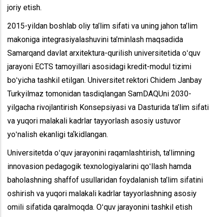
joriy etish.
2015-yildan boshlab oliy ta’lim sifati va uning jahon ta’lim
makoniga integrasiyalashuvini ta’minlash maqsadida
Samarqand davlat arxitektura-qurilish universitetida oʻquv
jarayoni ECTS tamoyillari asosidagi kredit-modul tizimi
boʻyicha tashkil etilgan. Universitet rektori Chidem Janbay
Turkyilmaz tomonidan tasdiqlangan SamDAQUni 2030-
yilgacha rivojlantirish Konsepsiyasi va Dasturida ta’lim sifati
va yuqori malakali kadrlar tayyorlash asosiy ustuvor
yoʻnalish ekanligi taʼkidlangan.
Universitetda oʻquv jarayonini raqamlashtirish, ta’limning
innovasion pedagogik texnologiyalarini qoʻllash hamda
baholashning shaffof usullaridan foydalanish ta’lim sifatini
oshirish va yuqori malakali kadrlar tayyorlashning asosiy
omili sifatida qaralmoqda. Oʻquv jarayonini tashkil etish