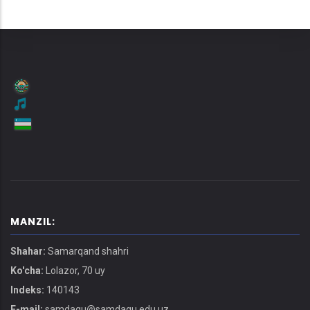
MANZIL:
Shahar:
Samarqand shahri
Ko'cha:
Lolazor, 70 uy
Indeks:
140143
E-mail:
samdaqu@samdaqu.edu.uz