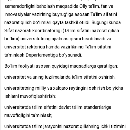
samaradorligini baholash maqsadida Oliy ta’lim, fan va
innovasiyalar vazirining buyrugʻiga asosan Ta’lim sifatini
nazorat qilish boʻlimlari qayta tashkil etildi. Bugungi kunda
Sifat nazorati koordinatorligi (Ta’lim sifatini nazorat qilish
boʻlimi) universitetning ajralmas qismi hisoblanadi va
universitet rektoriga hamda vazirlikning Ta’lim sifatini
ta’minlash Departamentiga boʻysunadi.
Boʻlim faoliyati asosan quyidagi maqsadlarga qaratilgan:
universitet va uning tuzilmalarida ta’lim sifatini oshirish;
universitetning milliy va xalqaro reytingini oshirish boʻyicha
ishlarni muvofiqlashtirish;
universitetda ta’lim sifatini davlat ta’lim standartlariga
muvofiqligini ta’minlash;
universitetda ta’lim jarayonini nazorat qilishning ichki tizimini