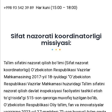
Har kuni (15:00 – 18:00)
+998 93 542 39 89
Sifat nazorati koordinatorligi
missiyasi:
Taʼlim sifatini nazorat qilish boʻlimi (Sifat nazorat
koordinatorligi) Oʻzbekiston Respublikasi Vazirlar
Mahkamasining 2017-yil 18-iyuldagi “Oʻzbekiston
Respublikasi Vazirlar Mahkamasi huzuridagi Taʼlim sifatini
nazorat qilish davlat inspeksiyasi faoliyatini tashkil etish
toʻgʻrisida”gi 515-son qaroriga muvofiq tuzilgan bo‘lib,
Oʻzbekiston Respublikasi Oliy ta'lim, fan va innovatsiyalar
vazirining 2023-yil 27-martdagi 72-son buyrug’i bilan qayta