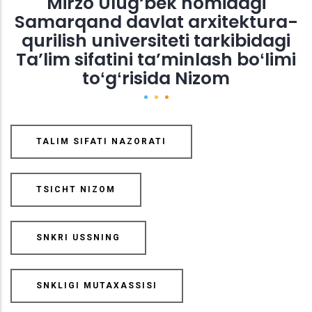
Mirzo Ulug‘bek nomidagi
Samarqand davlat arxitektura-
qurilish universiteti tarkibidagi
Ta’lim sifatini ta’minlash boʻlimi
toʻgʻrisida Nizom
TALIM SIFATI NAZORATI
TSICHT NIZOM
SNKRI USSNING
SNKLIGI MUTAXASSISI