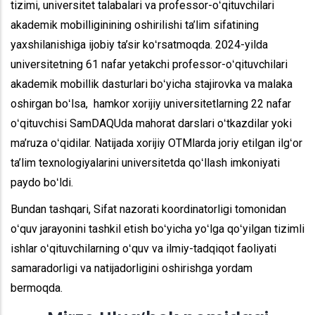
tizimi, universitet talabalari va professor-oʻqituvchilari
akademik mobilliginining oshirilishi ta’lim sifatining
yaxshilanishiga ijobiy ta’sir koʻrsatmoqda. 2024-yilda
universitetning 61 nafar yetakchi professor-oʻqituvchilari
akademik mobillik dasturlari boʻyicha stajirovka va malaka
oshirgan boʻlsa, hamkor xorijiy universitetlarning 22 nafar
oʻqituvchisi SamDAQUda mahorat darslari oʻtkazdilar yoki
ma’ruza oʻqidilar. Natijada xorijiy OTMlarda joriy etilgan ilgʻor
ta’lim texnologiyalarini universitetda qoʻllash imkoniyati
paydo boʻldi.
Bundan tashqari, Sifat nazorati koordinatorligi tomonidan
oʻquv jarayonini tashkil etish boʻyicha yoʻlga qoʻyilgan tizimli
ishlar oʻqituvchilarning oʻquv va ilmiy-tadqiqot faoliyati
samaradorligi va natijadorligini oshirishga yordam
bermoqda.