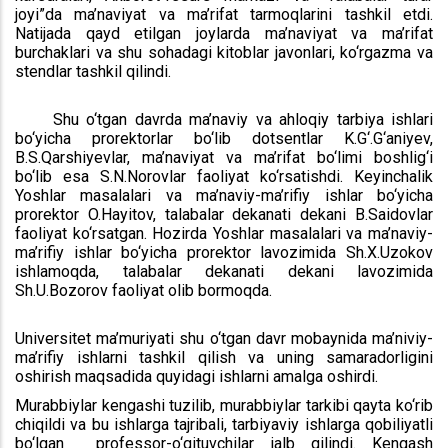
joyi”da ma’naviyat va ma’rifat tarmoqlarini tashkil etdi.
Natijada qayd etilgan joylarda ma’naviyat va ma’rifat
burchaklari va shu sohadagi kitoblar javonlari, ko‘rgazma va
stendlar tashkil qilindi.
Shu o‘tgan davrda ma’naviy va ahloqiy tarbiya ishlari
bo‘yicha prorektorlar bo‘lib dotsentlar K.G‘.G‘aniyev,
B.S.Qarshiyevlar, ma’naviyat va ma’rifat bo‘limi boshlig‘i
bo‘lib esa S.N.Norovlar faoliyat ko‘rsatishdi. Keyinchalik
Yoshlar masalalari va ma’naviy-ma’rifiy ishlar bo‘yicha
prorektor O.Hayitov, talabalar dekanati dekani B.Saidovlar
faoliyat ko‘rsatgan. Hozirda Yoshlar masalalari va ma’naviy-
ma’rifiy ishlar bo‘yicha prorektor lavozimida Sh.X.Uzokov
ishlamoqda, talabalar dekanati dekani lavozimida
Sh.U.Bozorov faoliyat olib bormoqda.
Universitet ma’muriyati shu o‘tgan davr mobaynida ma’niviy-
ma’rifiy ishlarni tashkil qilish va uning samaradorligini
oshirish maqsadida quyidagi ishlarni amalga oshirdi.
Murabbiylar kengashi tuzilib, murabbiylar tarkibi qayta ko‘rib
chiqildi va bu ishlarga tajribali, tarbiyaviy ishlarga qobiliyatli
bo‘lgan professor-o‘qituvchilar jalb qilindi. Kengash