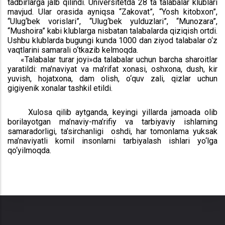
tadbirlarga jalb qilindi. Universitetda 28 ta talabalar klublari
mavjud. Ular orasida ayniqsa “Zakovat”, “Yosh kitobxon”,
“Ulug‘bek vorislari”, “Ulug‘bek yulduzlari”, “Munozara”,
“Mushoira” kabi klublarga nisbatan talabalarda qiziqish ortdi.
Ushbu klublarda bugungi kunda 1000 dan ziyod talabalar o‘z
vaqtlarini samarali o‘tkazib kelmoqda.
«Talabalar turar joyi»da talabalar uchun barcha sharoitlar
yaratildi: ma’naviyat va ma’rifat xonasi, oshxona, dush, kir
yuvish, hojatxona, dam olish, o‘quv zali, qizlar uchun
gigiyenik xonalar tashkil etildi.
Xulosa qilib aytganda, keyingi yillarda jamoada olib
borilayotgan ma’naviy-ma’rifiy va tarbiyaviy ishlarning
samaradorligi, ta’sirchanligi oshdi, har tomonlama yuksak
ma’naviyatli komil insonlarni tarbiyalash ishlari yo‘lga
qo‘yilmoqda.