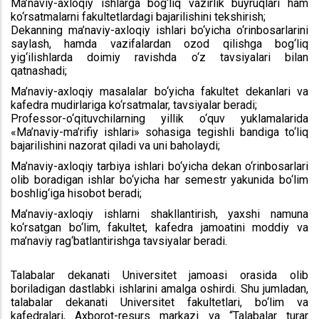
Ma’naviy-axloqiy ishlarga bog‘liq vazirlik buyruqlari ham
ko‘rsatmalarni fakultetlardagi bajarilishini tekshirish;
Dekanning ma’naviy-axloqiy ishlari bo‘yicha o‘rinbosarlarini
saylash, hamda vazifalardan ozod qilishga bog‘liq
yig‘ilishlarda doimiy ravishda o‘z tavsiyalari bilan
qatnashadi;
Ma’naviy-axloqiy masalalar bo‘yicha fakultet dekanlari va
kafedra mudirlariga ko‘rsatmalar, tavsiyalar beradi;
Professor-o‘qituvchilarning yillik o‘quv yuklamalarida
«Ma’naviy-ma’rifiy ishlari» sohasiga tegishli bandiga to‘liq
bajarilishini nazorat qiladi va uni baholaydi;
Ma’naviy-axloqiy tarbiya ishlari bo‘yicha dekan o‘rinbosarlari
olib boradigan ishlar bo‘yicha har semestr yakunida bo‘lim
boshlig‘iga hisobot beradi;
Ma’naviy-axloqiy ishlarni shakllantirish, yaxshi namuna
ko‘rsatgan bo‘lim, fakultet, kafedra jamoatini moddiy va
ma’naviy rag‘batlantirishga tavsiyalar beradi.
Talabalar dekanati Universitet jamoasi orasida olib
boriladigan dastlabki ishlarini amalga oshirdi. Shu jumladan,
talabalar dekanati Universitet fakultetlari, bo‘lim va
kafedralari, Axborot-resurs markazi va “Talabalar turar