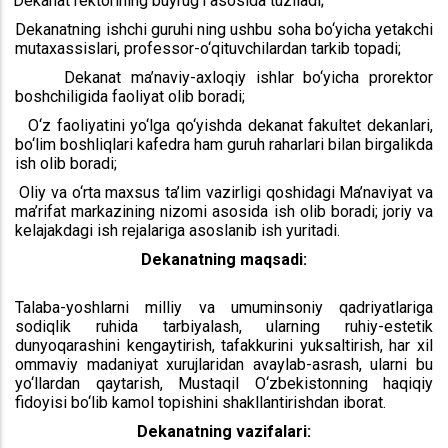
Dekanat rektorining buyrug‘i asosida tuziladi;
Dekanatning ishchi guruhi ning ushbu soha bo‘yicha yetakchi
mutaxassislari, professor-o‘qituvchilardan tarkib topadi;
Dekanat ma’naviy-axloqiy ishlar bo‘yicha prorektor
boshchiligida faoliyat olib boradi;
O‘z faoliyatini yo‘lga qo‘yishda dekanat fakultet dekanlari,
bo‘lim boshliqlari kafedra ham guruh raharlari bilan birgalikda
ish olib boradi;
Oliy va o‘rta maxsus ta’lim vazirligi qoshidagi Ma’naviyat va
ma’rifat markazining nizomi asosida ish olib boradi; joriy va
kelajakdagi ish rejalariga asoslanib ish yuritadi.
Dekanatning maqsadi:
Talaba-yoshlarni milliy va umuminsoniy qadriyatlariga
sodiqlik ruhida tarbiyalash, ularning ruhiy-estetik
dunyoqarashini kengaytirish, tafakkurini yuksaltirish, har xil
ommaviy madaniyat xurujlaridan avaylab-asrash, ularni bu
yo‘llardan qaytarish, Mustaqil O‘zbekistonning haqiqiy
fidoyisi bo‘lib kamol topishini shakllantirishdan iborat.
Dekanatning vazifalari: