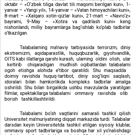
oktabr – «O‘zbek tiliga davlat tili maqomi berilgan kun», 1-
yanvar – «Yangi yil», 14-yanvar – «Vatan himoyachilari kuni»,
8-mart – «Xalqaro xotin-qizlar kuni», 21-mart – «Navro‘z»
bayrami, 9-May – «Xotira va qadrlash kuni» keng
nishonlandi, milliy bayramlarga bag‘ishlab ko‘plab tadbirlar
o‘tkazilgan.
Talabalarning ma’naviy tarbiyasida terrorizm, diniy
ekstremizm, aqidaparastlik, huquqbuzarlik, giyohvandlik,
OITS kabi illatlarga qarshi kurash, ularning oldini olish, ular
keltirib chiqaradigan mudhish oqibatlardan talabalarni
ogoh etishga alohida e’tibor qaratildi. Shu maqsadda
doimiy ravishda huquq-tartibot, diniy sog‘liqni saqlash,
idoralari bilan hamkorlikda kompleks tadbirlar amalga
oshirildi. Shu bilan birgalikda ushbu mavzularda yaratilgan
filmlar, spektakllarga talabalarni ommaviy ravishda olib
borish tashkillashtirildi.
Talabalarni bo‘sh vaqtlarini samarali tashkil qilish
Universitet ma’muriyatining diqqat markazida turdi. Talabalar
darsdan keyin Universitetda tashkil etilgan siyosiy klublar,
ommaviy sport tadbirlariga va boshqa har xil yo‘nalishdagi