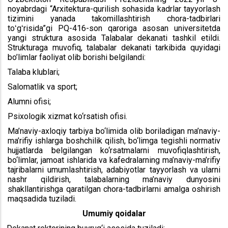
noyabrdagi “Arxitektura-qurilish sohasida kadrlar tayyorlash
tizimini yanada takomillashtirish chora-tadbirlari
toʻgʻrisida”gi PQ-416-son qaroriga asosan universitetda
yangi struktura asosida Talabalar dekanati tashkil etildi.
Strukturaga muvofiq, talabalar dekanati tarkibida quyidagi
bo’limlar faoliyat olib borishi belgilandi:
Talaba klublari;
Salomatlik va sport;
Alumni ofisi;
Psixologik xizmat ko‘rsatish ofisi.
Ma’naviy-axloqiy tarbiya bo‘limida olib boriladigan ma’naviy-
ma’rifiy ishlarga boshchilik qilish, bo‘limga tegishli normativ
hujjatlarda belgilangan ko‘rsatmalarni muvofiqlashtirish,
bo‘limlar, jamoat ishlarida va kafedralarning ma’naviy-ma’rifiy
tajribalarni umumlashtirish, adabiyotlar tayyorlash va ularni
nashr qildirish, talabalarning ma’naviy dunyosini
shakllantirishga qaratilgan chora-tadbirlarni amalga oshirish
maqsadida tuziladi.
Umumiy qoidalar