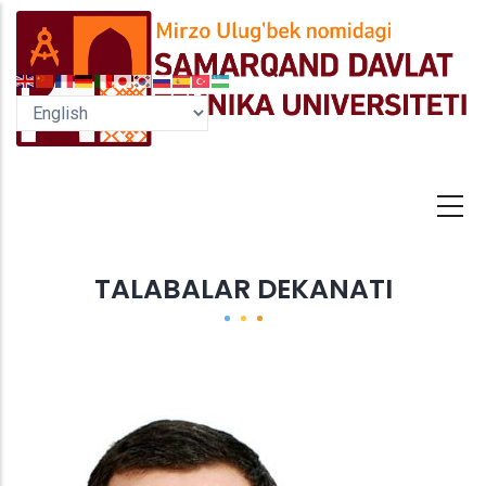
Skip
to
main
content
TALABALAR DEKANATI