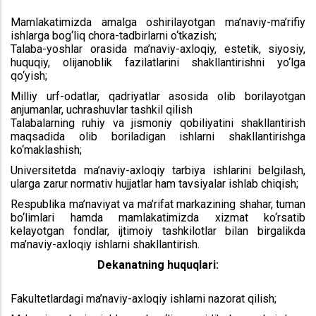
Mamlakatimizda amalga oshirilayotgan ma’naviy-ma’rifiy
ishlarga bog‘liq chora-tadbirlarni o‘tkazish;
Talaba-yoshlar orasida ma’naviy-axloqiy, estetik, siyosiy,
huquqiy, olijanoblik fazilatlarini shakllantirishni yo‘lga
qo‘yish;
Milliy urf-odatlar, qadriyatlar asosida olib borilayotgan
anjumanlar, uchrashuvlar tashkil qilish
Talabalarning ruhiy va jismoniy qobiliyatini shakllantirish
maqsadida olib boriladigan ishlarni shakllantirishga
ko‘maklashish;
Universitetda ma’naviy-axloqiy tarbiya ishlarini belgilash,
ularga zarur normativ hujjatlar ham tavsiyalar ishlab chiqish;
Respublika ma’naviyat va ma’rifat markazining shahar, tuman
bo‘limlari hamda mamlakatimizda xizmat ko‘rsatib
kelayotgan fondlar, ijtimoiy tashkilotlar bilan birgalikda
ma’naviy-axloqiy ishlarni shakllantirish.
Dekanatning huquqlari:
Fakultetlardagi ma’naviy-axloqiy ishlarni nazorat qilish;