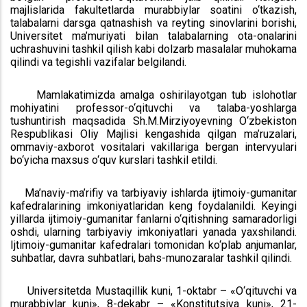
majlislarida fakultetlarda murabbiylar soatini o‘tkazish,
talabalarni darsga qatnashish va reyting sinovlarini borishi,
Universitet ma’muriyati bilan talabalarning ota-onalarini
uchrashuvini tashkil qilish kabi dolzarb masalalar muhokama
qilindi va tegishli vazifalar belgilandi.
Mamlakatimizda amalga oshirilayotgan tub islohotlar
mohiyatini professor-o‘qituvchi va talaba-yoshlarga
tushuntirish maqsadida Sh.M.Mirziyoyevning O‘zbekiston
Respublikasi Oliy Majlisi kengashida qilgan ma’ruzalari,
ommaviy-axborot vositalari vakillariga bergan intervyulari
bo‘yicha maxsus o‘quv kurslari tashkil etildi.
Ma’naviy-ma’rifiy va tarbiyaviy ishlarda ijtimoiy-gumanitar
kafedralarining imkoniyatlaridan keng foydalanildi. Keyingi
yillarda ijtimoiy-gumanitar fanlarni o‘qitishning samaradorligi
oshdi, ularning tarbiyaviy imkoniyatlari yanada yaxshilandi.
Ijtimoiy-gumanitar kafedralari tomonidan ko‘plab anjumanlar,
suhbatlar, davra suhbatlari, bahs-munozaralar tashkil qilindi.
Universitetda Mustaqillik kuni, 1-oktabr – «O‘qituvchi va
murabbiylar kuni», 8-dekabr – «Konstitutsiya kuni», 21-