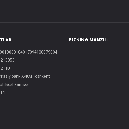
ITLAR
BIZNING MANZIL:
0010860184017094100079004
213353
2110
kaziy bank XKKM Toshkent
osh Boshkarmasi
14