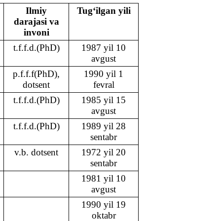
Ilmiy
Tug‘ilgan yili
darajasi va
invoni
t.f.f.d.(PhD)
1987 yil 10
avgust
p.f.f.f(PhD),
1990 yil 1
dotsent
fevral
t.f.f.d.(PhD)
1985 yil 15
avgust
t.f.f.d.(PhD)
1989 yil 28
sentabr
v.b. dotsent
1972 yil 20
sentabr
1981 yil 10
avgust
1990 yil 19
oktabr