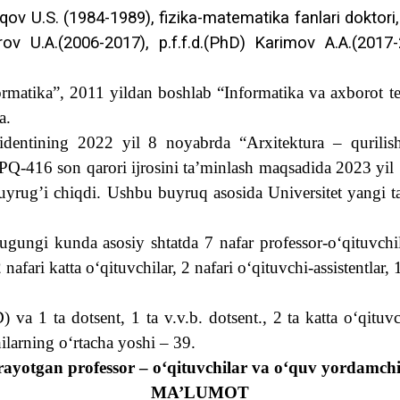
v U.S. (1984-1989), fizika-matematika fanlari doktori,
ov U.А.(2006-2017), p.f.f.d.(PhD) Karimov A.A.(2017-
rmatika”, 2011 yildan boshlab “Informatika va axborot t
a.
identining 2022 yil 8 noyabrda “Arxitektura – qurilish
gi PQ-416 son qarori ijrosini ta’minlash maqsadida 2023 yil
 buyrug’i chiqdi. Ushbu buyruq asosida Universitet yangi t
ugungi kunda
asosiy shtatda 7
nafar professor-o‘qituvchi
afari katta o‘qituvchilar, 2 nafari o‘qituvchi-assistentlar, 1
 va 1 ta dotsent, 1 ta v.v.b. dotsent., 2 ta katta o‘qituv
ilarning o‘rtacha yoshi – 39.
orayotgan professor – o‘qituvchilar va o‘quv yordamch
MA’LUMOT