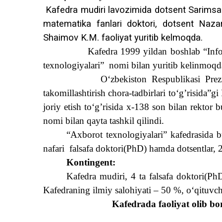
Kafedra mudiri lavozimida dotsent Sarimsaqo
matematika fanlari doktori, dotsent Nazar
Shaimov K.M. faoliyat yuritib kelmoqda.
Kafedra 1999 yildan boshlab “Info
texnologiyalari”
nomi bilan yuritib kelinmoqd
O‘zbekiston Respublikasi Prez
takomillashtirish chora-tadbirlari to‘g’risida”
joriy etish to‘g’risida x-138 son bilan rektor
nomi bilan qayta tashkil qilindi.
“A
xborot texnologiyalari
” kafedrasi
da b
nafari
falsafa doktori(PhD) hamda dotsentlar, 2 n
Kontingent:
Kafedra mudiri, 4 ta falsafa doktori(PhD)
Kafedraning ilmiy salohiyati – 50 %, o‘qituvch
Kafedrada faoliyat olib b