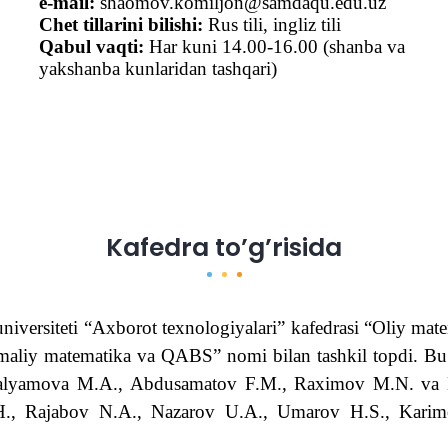
e-mail:
shaomov.komiljon
@samdaqu.edu.uz
Chet tillarini bilishi:
Rus tili, ingliz tili
Qabul vaqti:
Har kuni 14.00-16.00 (shanba va
yakshanba kunlaridan tashqari)
Kafedra to’g’risida
universiteti
“
Axborot texnologiyalari
” kafedrasi
“Oliy mate
maliy matematika va Q
А
BS” nomi bilan tashkil topdi. B
Salyamova M.
А
.,
А
bdusamatov F.M., Raximov M.N. va Bur
H., Rajabov N.
А
., Nazarov U.
А
., Umarov H.S., Kar