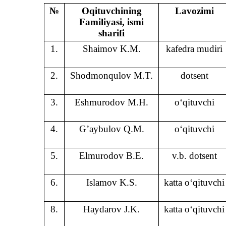
№
Oqituvchining
Lavozimi
Familiyasi, ismi
sharifi
1.
Shaimov K.M.
kafedra mudiri
2.
Shodmonqulov M.T.
dotsent
3.
Eshmurodov M.H.
o‘qituvchi
4.
G’aybulov Q.M.
o‘qituvchi
5.
Elmurodov B.E.
v.b. dotsent
6.
Islamov K.S.
katta o‘qituvchi
8.
Haydarov J.K.
katta o‘qituvchi