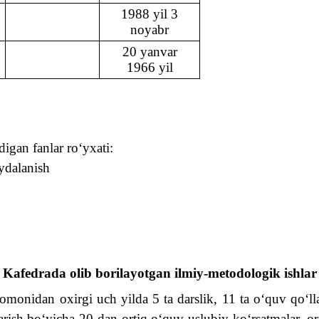
1988 yil 3
noyabr
20 yanvar
1966 yil
adigan fanlar ro
‘
yxati:
ydalanish
Kafedrada olib borilayotgan ilmiy-metodologik ishlar
i tomonidan
oxirgi uch yilda 5 ta darslik
,
11 ta
o‘quv qo‘ll
arish
bo‘yicha
20 dan ortiq
o‘quv-uslubiy
ko‘rsatmalar,
or