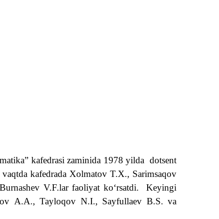
matika” kafedrasi zaminida 1978 yilda
dotsent
u vaqtda kafedrada Xolmatov T.X., Sarimsaqov
nashev V.F.lar faoliyat ko‘rsatdi.
Keyingi
imov
А
.
А
., Tayloqov N.I., Sayfullaev B.S. va