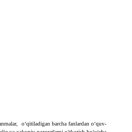
anmalar,
o‘qitiladigan barcha fanlardan o‘quv-
aliq va yakuniy nazoratlarni o‘tkazish bo‘yicha