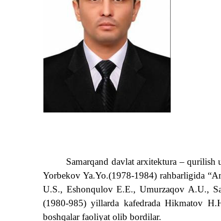
Samarqand davlat arxitektura – qurilish
Yorbekov Ya.Yo.(1978-1984) rahbarligida “
А
U.S., Eshonqulov E.E., Umurzaqov
А
.U., 
(1980-985) yillarda kafedrada Hikmatov H.
boshqalar faoliyat olib bordilar.