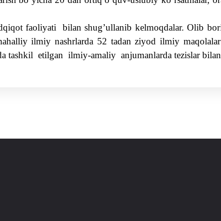
dqiqot faoliyati
bilan
shug’ullanib kelmoqdalar. Olib boril
ahalliy ilmiy nashrlarda 52 tadan ziyod ilmiy maqolalar
a tashkil
etilgan
ilmiy-amaliy
anjumanlarda tezislar bila