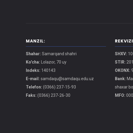
MANZIL:
REKVIZ
Shahar:
Samarqand shahri
SHXV:
10
Ko'cha:
Lolazor, 70 uy
STIR:
201
Indeks:
140143
OKONX:
9
E-mail:
samdaqu@samdaqu.edu.uz
Bank:
Mar
Telefon:
(0366) 237-15-93
shaxar b
Faks:
(0366) 237-26-30
MFO:
000