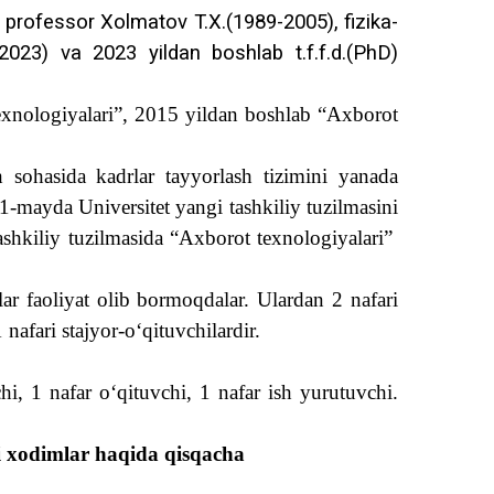
 professor Xolmatov T.X.(1989-2005), fizika-
2023) va 2023 yildan boshlab t.f.f.d.(PhD)
exnologiyalari”, 2015 yildan boshlab “Axborot
 sohasida kadrlar tayyorlash tizimini yanada
 1-mayda Universitet yangi tashkiliy tuzilmasini
ashkiliy tuzilmasida “Axborot texnologiyalari”
lar faoliyat olib bormoqdalar. Ulardan 2 nafari
 nafari stajyor-o‘qituvchilardir.
chi, 1 nafar o‘qituvchi, 1 nafar ish yurutuvchi.
i xodimlar haqida qisqacha