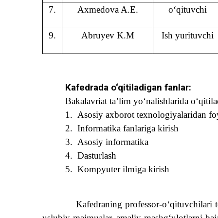
7.
Axmedova A.E.
o‘qituvchi
9.
Abruyev K.M
Ish yurituvchi
K
afedrada o‘qitiladigan fanlar:
Bakalavriat ta’lim yo
‘
nalishlarida o
‘
qitil
1.
Asosiy axborot texnologiyalaridan fo
2.
Informatika fanlariga kirish
3.
Asosiy informatika
4.
Dasturlash
5.
Kompyuter ilmiga kirish
Kafedraning professor-o‘qituvchilar
uslubiy majmualar,
amaliy mashg‘ulotlar
ni baj