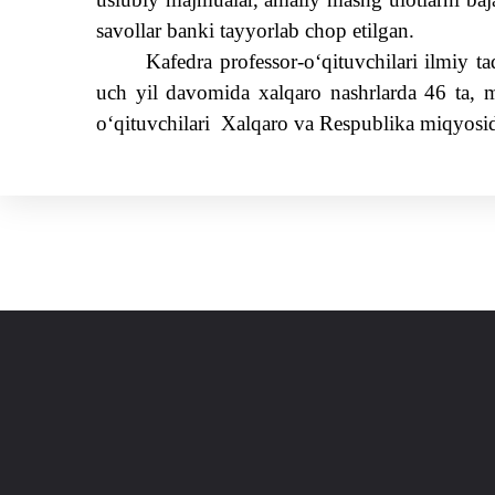
savol
lar banki tayyorlab
chop etilgan.
Kafedra professor-o‘qituvchilari ilmiy ta
uch yil davomida xalqaro nashrlarda 46 ta, m
o‘qituvchilari
Xalqaro va Respublika miqyosid