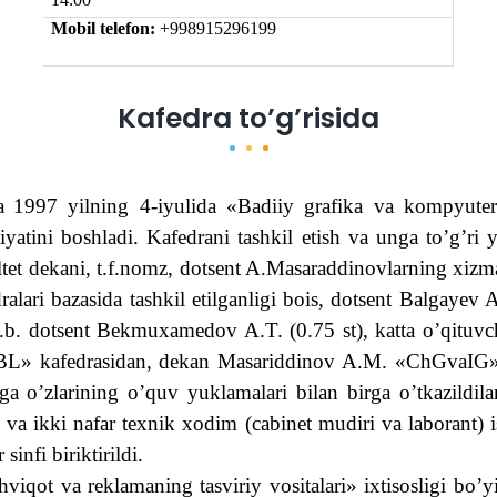
Mobil telefon:
+998915296199
Kafedra to’g’risida
a
1997 yilning 4-iyulida «Badiiy grafika va kompyuterda
yatini boshladi. Kafedrani tashkil etish va unga to’g’ri y
tet dekani, t.f.nomz, dotsent A.Masaraddinovlarning xizm
alari bazasida tashkil etilganligi bois, dotsent Balgayev 
 v.b. dotsent Bekmuxamedov A.T. (0.75 st), katta o’qituv
a BL» kafedrasidan, dekan Masariddinov A.M. «ChGvaIG» 
a o’zlarining o’quv yuklamalari bilan birga o’tkazildila
di va ikki nafar texnik xodim (cabinet mudiri va laborant) 
infi biriktirildi.
qot va reklamaning tasviriy vositalari» ixtisosligi bo’yi