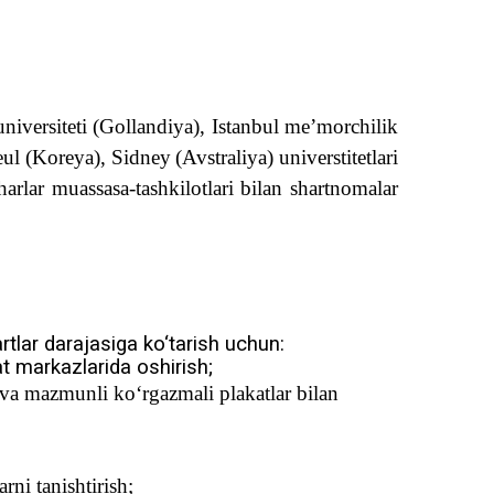
universiteti (Gollandiya), Istanbul me’morchilik
eul
(Koreya), Sidney
(Avstraliya) universtitetlari
h
arlar muassasa-tashkilotlari bilan shartnomalar
rtlar darajasiga k
o‘
tarish uchun:
lat markazlarida oshirish;
i va mazmunli k
o‘
rgazmali plakatlar bilan
rni tanishtirish;