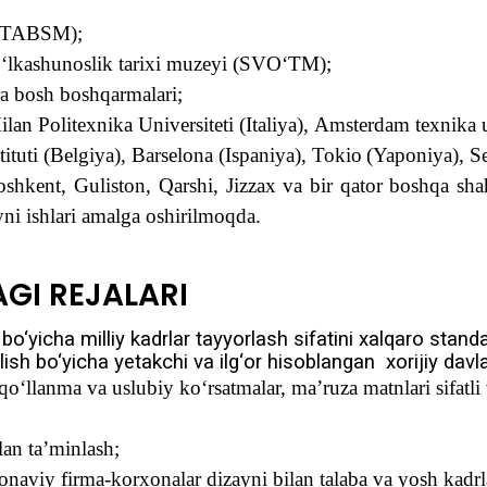
i (TABSM)
;
‘lkashunoslik tarixi muzeyi (SVO‘TM);
ra bosh bosh
q
armalari;
ilan Politexnika Universiteti (Italiya), Amsterdam texnika 
tituti (Belgiya), Barselona (Ispaniya), Tokio
(Yaponiya), S
oshkent, Guliston,
Q
arshi, Jizzax va bir
q
ator bosh
q
a sha
ayni ishlari amalga oshirilmoqda.
GI REJALARI
 b
o‘
yicha milliy kadrlar tayyorlash sifatini xal
qa
ro standa
lish b
o‘
yicha yetakchi va il
g‘
or
h
isoblangan
xorijiy dav
qo‘
llanma va uslubiy k
o‘
rsatmalar, ma’ruza matnlari sifatl
lan ta’minlash;
onaviy firma-korxonalar dizayni bilan talaba va yosh kadrla