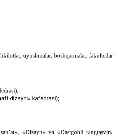
shkilotlar, uyushmalar, bosh
q
armalar, fakultetlar
edrasi);
haft dizayni» kafedrasi);
 san’at», «Dizayn» va «Dastgo
h
li rangtasvir»