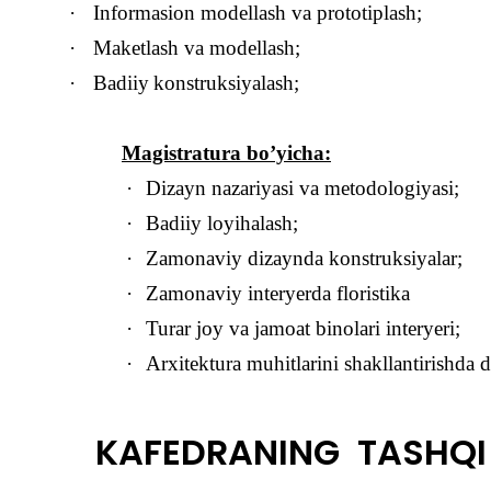
·
Informasion modellash va prototiplash;
·
Maketlash va modellash;
·
Badiiy
konstruksiyala
sh;
Magistratura bo’yicha:
·
Dizayn nazariyasi va metodologiyasi;
·
Badiiy loyihalash
;
·
Zamonaviy dizaynda konstruksiyalar;
·
Zamonaviy interyerda floristika
·
Turar joy va jamoat binolari interyeri;
·
Arxitektura muhitlarini shakllantirishda 
KAFEDRANING
TASH
Q