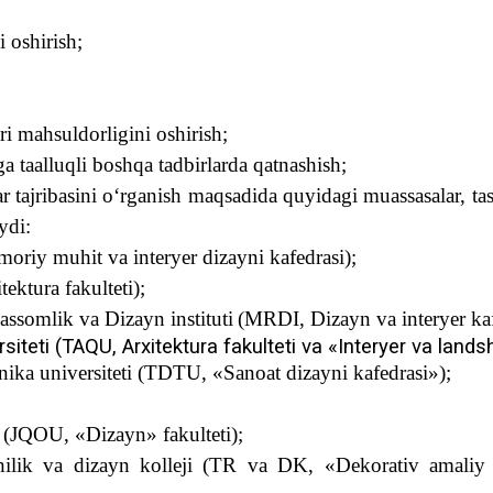
ni oshirish;
ari ma
h
suldorligini oshirish;
ga taallu
q
li bosh
q
a tadbirlarda
q
atnashish;
r tajribasini
o‘
rganish ma
q
sadida
qu
yidagi muassasalar, ta
ydi:
moriy muhit va interyer dizayni kafedrasi);
ektura fakulteti);
ssomlik va Dizayn instituti
(MRDI, Dizayn va interyer kaf
rsiteti (TA
Q
U, Arxitektura fakulteti va «Interyer va lands
ika universiteti (TDTU, «Sanoat dizayni kafedrasi»);
 (J
Q
OU, «Dizayn» fakulteti);
lik va dizayn kolleji (TR va DK, «Dekorativ amaliy