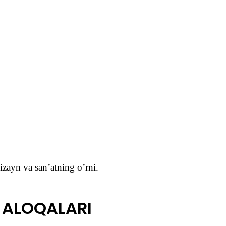
dizayn va san’atning o’rni.
I ALO
Q
ALARI