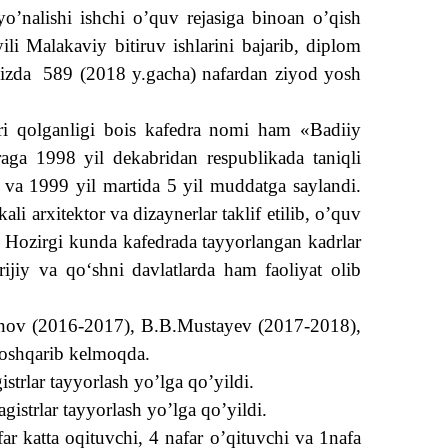
o’nalishi ishchi o’quv rejasiga binoan o’qish
li Malakaviy bitiruv ishlarini bajarib, diplom
amizda 589 (2018 y.gacha) nafardan ziyod yosh
ri qolganligi bois kafedra nomi ham «Badiiy
raga 1998 yil dekabridan respublikada taniqli
va 1999 yil martida 5 yil muddatga saylandi.
li arxitektor va dizaynerlar taklif etilib, o’quv
i. Hozirgi kunda kafedrada tayyorlangan kadrlar
orijiy va qo‘shni davlatlarda ham faoliyat olib
ov (2016-2017), B.B.Mustayev (2017-2018),
boshqarib kelmoqda.
trlar tayyorlash yo’lga qo’yildi.
istrlar tayyorlash yo’lga qo’yildi.
ar katta oqituvchi, 4 nafar o’qituvchi va 1nafa