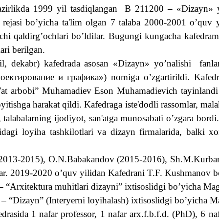
vazirlikda 1999 yil tasdiqlangan B 211200 – «Dizayn» y
rejasi bo’yicha ta'lim olgan 7 talaba 2000-2001 o’quv yi
chi qaldirg’ochlari bo’ldilar. Bugungi kungacha kafedr
ri berilgan.
l, dekabr) kafedrada asosan «Dizayn» yo’nalishi fanla
роектирование
и
графика
») nomiga o’zgartirildi. Kafed
n'at arbobi” Muhamadiev Eson Muhamadievich tayinlandi 
tishga harakat qildi. Kafedraga iste'dodli rassomlar, malaka
i, talabalarning ijodiyot, san'atga munosabati o’zgara bord
idagi loyiha tashkilotlari va dizayn firmalarida, balki x
2013-2015), O.N.Babakandov (2015-2016), Sh.M.Kurban
lar. 2019-2020 o’quv yilidan Kafedrani T.F. Kushmanov 
rxitektura muhitlari dizayni” ixtisoslidgi bo’yicha Magis
Dizayn” (Interyerni loyihalash) ixtisoslidgi bo’yicha Mag
rasida 1 nafar professor, 1 nafar arx.f.b.f.d. (PhD), 6 naf