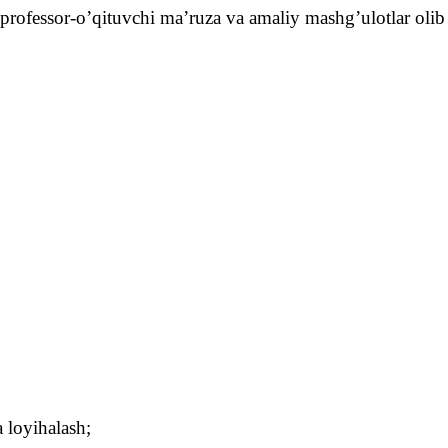
r professor-o’qituvchi ma’ruza va amaliy mashg’ulotlar olib
 loyihalash
;