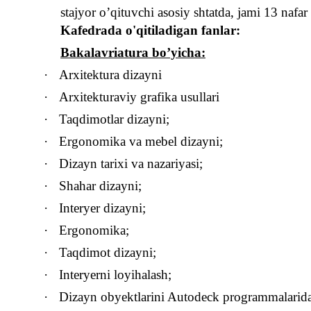
stajyor o’qituvchi asosiy shtatda, jami 13 nafa
Kafedrada o'qitiladigan fanlar:
Bakalavriatura bo’yicha:
·
Arxitektura dizayni
·
Arxitekturaviy grafika usullari
·
Taqdimotlar
dizayn
i;
·
Ergonomika
va mebel dizayni;
·
Dizayn tarixi va nazariyasi;
·
Shahar dizayni;
·
Interyer dizayni;
·
Ergonomika
;
·
Taqdimot
dizayn
i;
·
Inter
y
er
ni
loyi
h
alash
;
·
Dizayn obyektlarini Autodeck programmalarida