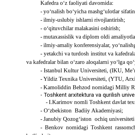
Kafedra
o‘
z faoliyati davomida:
-
y
o‘
nalish b
o‘
yicha mash
g‘
ulotlar sifati
-
ilmiy-uslubiy ishlarni rivojlantirish;
-
o‘q
ituvchilar malakasini oshirish;
-
mutaxassislik va diplom oldi amaliyotl
-
ilmiy-amaliy konferensiyalar, y
o‘
nalish
-
yetakchi va turdosh institut va kafedrala
va kafedralar bilan
o‘
zaro alo
q
alarni y
o‘
lga
qo‘
- Istanbul Kultur Universiteti, (IKU, Me’
- Yildiz Texnika Universiteti, (YTU, Arxit
-
Kamoliddin Be
h
zod nomidagi Milliy Ra
- Toshkent arxitektura va
q
urilish unive
-
I.Karimov nomli Toshkent davlat texn
-
O‘
zbekiston
Badiiy Akademiyasi
;
-
Janubiy
Q
ozo
g‘
iston
ochi
q
universiteti
-
Benkov nomidagi Toshkent rassomchi