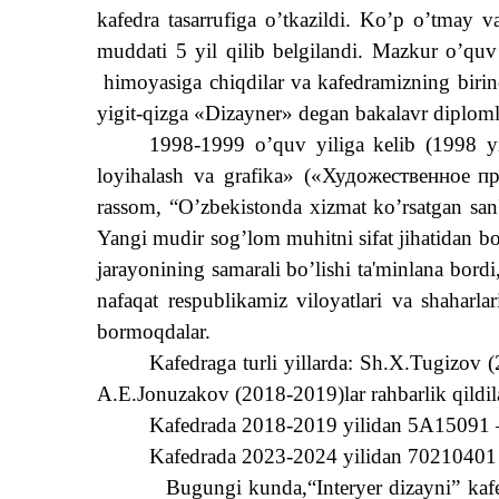
kafedra tasarrufiga o’tkazildi. Ko’p o’tmay 
muddati 5 yil qilib belgilandi. Mazkur o’quv 
himoyasiga chiqdilar va kafedramizning birin
yigit-qizga «Dizayner» degan bakalavr diplomla
1998-1999 o’quv yiliga kelib (1998 yi
loyihalash va grafika» («
Художественное
п
rassom, “O’zbekistonda xizmat ko’rsatgan sa
Yangi mudir sog’lom muhitni sifat jihatidan boyi
jarayonining samarali bo’lishi ta'minlana bord
nafaqat respublikamiz viloyatlari va shaharlar
bormoqdalar.
Kafedraga turli yillarda:
Sh.X.Tugizov
(
A.E.Jonuzakov (2018-2019)lar rahbarlik qildi
Kafedrada 2018-2019 yilidan 5A15091 – “A
Kafedrada 2023-2024 yilidan 70210401 – “
Bugungi kunda,“Interyer dizayni” kafed