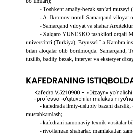
b
o‘
limlari)
;
-
Toshkent amaliy-bezak san’ati muzey
- A. Ikromov nomli Samarqand viloyat o
-
Samar
q
and viloyat va sha
h
ar Arxitektu
-
Xal
q
aro YUNESKO tashkiloti or
q
ali M
universtiteti (Turkiya), Bryussel La Kambra ins
bilan alo
q
alar olib borilmoqda. Samar
q
and, T
tuzilib, badiiy bezak, interyer va eksteryer diz
KAFEDRANING ISTI
Q
BOLDA
Kafedra V.5210900 – «Dizayn» y
o‘
nalishi
-
professor-
o‘q
ituvchilar malakasini y
o‘
na
-
kafedrada ilmiy-uslubiy bazani darslik,
musta
h
kamlash;
-
kafedrani zamonaviy texnik vositalar bi
-
rivojlangan sha
h
arlar, mamlakatlar, zam