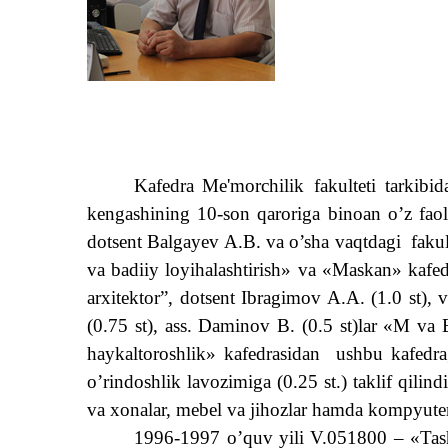
Kafedra
Me'morchilik fakulteti tarkibid
kengashining 10-son qaroriga binoan o’z faoli
dotsent Balgayev A.B. va o’sha vaqtdagi fakul
va badiiy loyihalashtirish» va «Maskan» kafedr
arxitektor”, dotsent Ibragimov A.A. (1.0 st),
(0.75 st), ass. Daminov B. (0.5 st)lar «M v
haykaltoroshlik» kafedrasidan ushbu kafedrag
o’rindoshlik lavozimiga (0.25 st.) taklif qilin
va xonalar, mebel va jihozlar hamda kompyuter s
1996-1997 o’quv yili V.051800 – «Tashvi