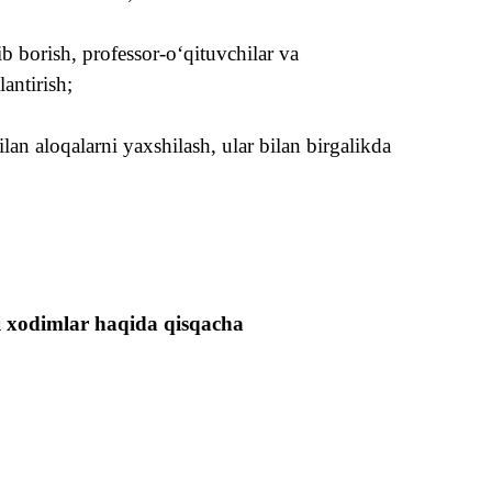
b borish, professor-
o‘q
ituvchilar va
antirish;
ilan alo
q
alarni yaxshilash, ular bilan birgalikda
i xodimlar haqida qisqacha