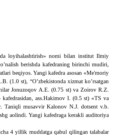
 loyihalashtirish» nomi bilan institut Ilmiy
o’nalish berishda kafedraning birinchi mudiri,
atlari beqiyos. Yangi kafedra asosan «Me'moriy
A.B. (1.0 st), “O’zbekistonda xizmat ko’rsatgan
chilar Jonuzoqov A.E. (0.75 st) va Zoirov R.Z.
kafedrasidan, ass.Hakimov I. (0.5 st) «TS va
r. Taniqli musavvir Kalonov N.J. dotsent v.b.
ishg aolindi. Yangi kafedraga kerakli auditoriya
cha 4 yillik muddatga qabul qilingan talabalar