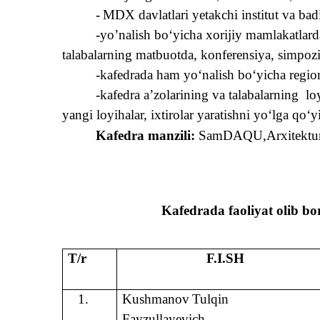
-
MDX davlatlari yetakchi institut va badi
-yo’nalish b
o‘
yicha xorijiy mamlakatlard
talabalarning matbuotda, konfer
e
nsiya, simpoz
-kafedrada
h
am y
o‘
nalish b
o‘
yicha regio
-kafedra a’zolarining va talabalarning
lo
yangi loyi
h
alar, ixtirolar yaratishni y
o‘
lga
qo‘
y
Kafedra manzili:
SamDAQU,
Arxitektu
Kafedrada faoliyat olib b
T/r
F.I.SH
1.
Kushmanov
Tulqin
Fayzullayevich