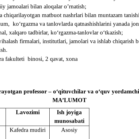
iy jamoalari bilan alo
q
alar o’rnatish;
a chi
q
arilayotgan matbuot nashrlari bilan muntazam tanishi
ium,
k
o‘
rgazma va tanlovlarda
q
atnashishlarini yanada jonl
nal, xal
q
aro tadbirlar, k
o‘
rgazma-tanlovlar
o‘
tkazish;
yi
h
alash firmalari, institutlari, jamolari va ishlab chi
q
arish b
ish.
ra fakulteti
bino
si
,
2
qavat, xona
orayotgan professor – o‘qituvchilar va o‘quv yordamch
MA’LUMOT
Lavozimi
Ish joyiga
munosabati
Kafedra mudiri
Asosiy