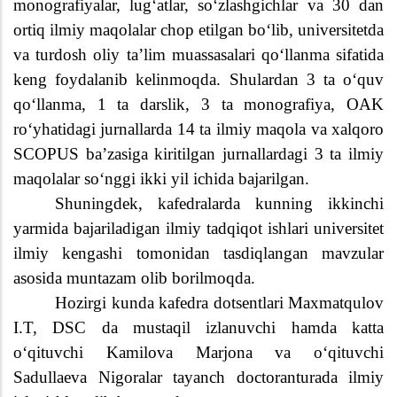
monografiyalar, lug‘atlar, so‘zlashgichlar va 30 dan
ortiq ilmiy maqolalar chop etilgan bo‘lib, universitetda
va turdosh oliy ta’lim muassasalari qo‘llanma sifatida
keng foydalanib kelinmoqda. Shulardan 3 ta oʻquv
qoʻllanma, 1 ta darslik, 3 ta monografiya, OAK
roʻyhatidagi jurnallarda 14 ta ilmiy maqola va xalqoro
SCOPUS ba’zasiga kiritilgan jurnallardagi 3 ta ilmiy
maqolalar soʻnggi ikki yil ichida bajarilgan.
Shuningdek, kafedralarda kunning ikkinchi
yarmida bajariladigan ilmiy tadqiqot ishlari universitet
ilmiy kengashi tomonidan tasdiqlangan mavzular
asosida muntazam olib borilmoqda.
Hozirgi kunda kafedra dotsentlari Maxmatqulov
I.T, DSC da mustaqil izlanuvchi hamda katta
oʻqituvchi Kamilova Marjona va oʻqituvchi
Sadullaeva Nigoralar tayanch doctoranturada ilmiy