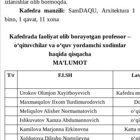
izlanishlar olib bormoqda.
Kafedra manzili:
SamDAQU,
Arxitektura 1
bino, 1 qavat, 11 xona
Kafedrada faoliyat olib borayotgan professor –
o‘qituvchilar va o‘quv yordamchi xodimlar
haqida qisqacha
MA’LUMOT
T/r
F.I.SH
Lav
.
Urokov Olimjon Xayitboyevich
Kafedra m
.
Maxmatqulov Ilxom Turdimurodovich
Do
.
Meliqulov Alisher Normamatovich
o‘q
.
Ishkuvatov Xamza Abdumannovich
o‘q
.
Kamilova Marjonna Erkinovna
Katta 
.
Xoldorova Dilrabo Nortojievna
o‘q