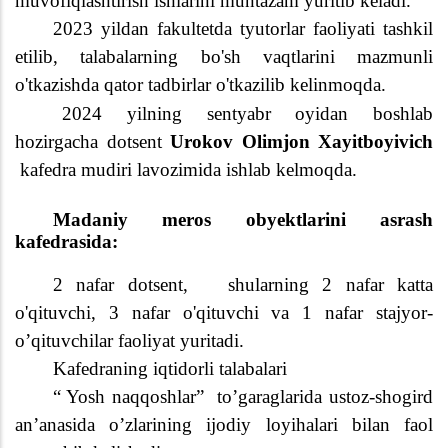
muvofiqlashtirish ishlarini muntazam yuritib keladi.
2023 yildan fakultetda tyutorlar faoliyati tashkil
etilib, talabalarning bo'sh vaqtlarini mazmunli
o'tkazishda qator tadbirlar o'tkazilib kelinmoqda.
2024 yilning sentyabr oyidan boshlab
hozirgacha dotsent
Urokov Olimjon Xayitboyivich
kafedra mudiri lavozimida ishlab kelmoqda.
Madaniy meros obyektlarini asrash
kafedrasida:
2 nafar dotsent,
shularning 2 nafar katta
o'qituvchi, 3 nafar o'qituvchi va 1 nafar stajyor-
o’qituvchilar faoliyat yuritadi.
Kafedraning iqtidorli talabalari
“ Yosh naqqoshlar”
to’garaglarida ustoz-shogird
an’anasida o’zlarining ijodiy loyihalari bilan faol