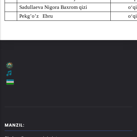
.
Sadullaeva Nigora Baxrom qizi
o‘q
.
Pekg’o’z
Ebru
o‘q
MANZIL: