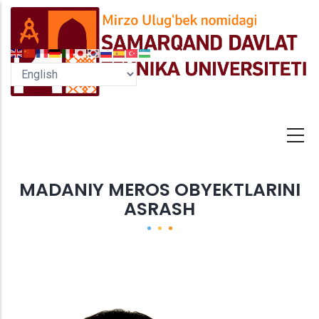
Skip
to
main
content
MADANIY MEROS OBYEKTLARINI
ASRASH