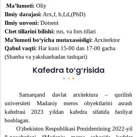
Ma’lumoti:
Oliy
Ilmiy darajasi:
Arx,f, b,f,d,(PhD)
Ilmiy unvoni:
Dotsent
Chet tillarini bilishi:
rus, va fors tillari
Ma’lumoti boʻyicha mutaxassisligi:
Arxiterktor
Qabul vaqti:
Har kuni 15-00 dan 17-00 gacha
(Shanba
va
yakshanbadan tashqari)
Kafedra toʻgʻrisida
Samarqand davlat arxitektura – qurilish
universiteti Madaniy meros obyektlarini asrash
kafedrasi
2023 yildan kafedra
sifatida
faoliyat
boshlagan
.
O'zbekiston Respublikasi Prezidentining 2022-yil