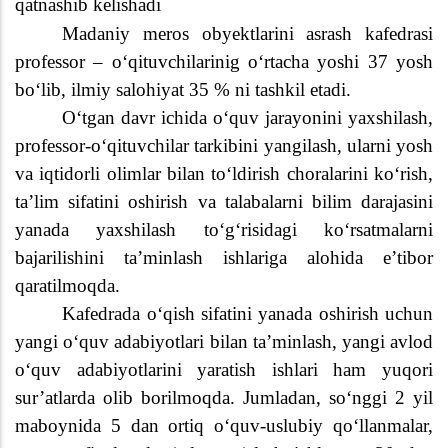
qatnashib kelishadi
Madaniy meros obyektlarini asrash kafedrasi
professor – o‘qituvchilarinig o‘rtacha yoshi 37 yosh
bo‘lib, ilmiy salohiyat 35 % ni tashkil etadi.
O‘tgan davr ichida o‘quv jarayonini yaxshilash,
professor-o‘qituvchilar tarkibini yangilash, ularni yosh
va iqtidorli olimlar bilan to‘ldirish choralarini ko‘rish,
ta’lim sifatini oshirish va talabalarni bilim darajasini
yanada yaxshilash to‘g‘risidagi ko‘rsatmalarni
bajarilishini ta’minlash ishlariga alohida e’tibor
qaratilmoqda.
Kafedrada o‘qish sifatini yanada oshirish uchun
yangi o‘quv adabiyotlari bilan ta’minlash, yangi avlod
o‘quv adabiyotlarini yaratish ishlari ham yuqori
sur’atlarda olib borilmoqda. Jumladan, so‘nggi 2 yil
maboynida 5 dan ortiq o‘quv-uslubiy qo‘llanmalar,