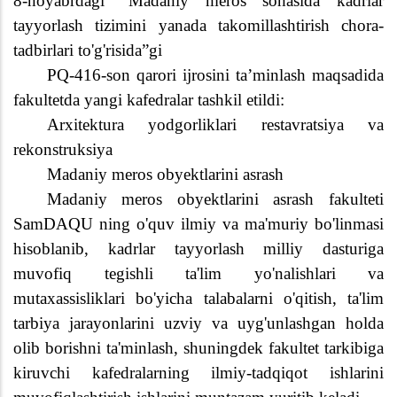
8-noyabrdagi “Madaniy meros sohasida kadrlar
tayyorlash tizimini yanada takomillashtirish chora-
tadbirlari to'g'risida”gi
PQ-416-son qarori ijrosini ta’minlash maqsadida
fakultetda yangi kafedralar tashkil etildi:
Arxitektura yodgorliklari restavratsiya va
rekonstruksiya
Madaniy meros obyektlarini asrash
Madaniy meros obyektlarini asrash fakulteti
SamDAQU ning o'quv ilmiy va ma'muriy bo'linmasi
hisoblanib, kadrlar tayyorlash milliy dasturiga
muvofiq tegishli ta'lim yo'nalishlari va
mutaxassisliklari bo'yicha talabalarni o'qitish, ta'lim
tarbiya jarayonlarini uzviy va uyg'unlashgan holda
olib borishni ta'minlash, shuningdek fakultet tarkibiga
kiruvchi kafedralarning ilmiy-tadqiqot ishlarini