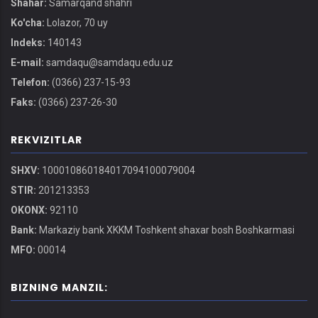
Shahar:
Samarqand shahri
Ko'cha:
Lolazor, 70 uy
Indeks:
140143
E-mail:
samdaqu@samdaqu.edu.uz
Telefon:
(0366) 237-15-93
Faks:
(0366) 237-26-30
REKVIZITLAR
SHXV:
100010860184017094100079004
STIR:
201213353
OKONX:
92110
Bank:
Markaziy bank XKKM Toshkent shaxar bosh Boshkarmasi
MFO:
00014
BIZNING MANZIL: