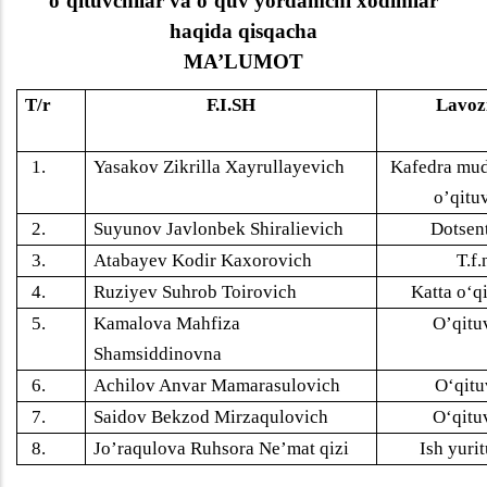
o‘qituvchilar va o‘quv yordamchi xodimlar
haqida qisqacha
MA’LUMOT
T/r
F.I.SH
Lavoz
1.
Yasakov Zikrilla Xayrullayevich
Kafedra mud
o’qitu
2.
Suyunov Javlonbek Shiralievich
Dotsent
3.
Atabayev Kodir Kaxorovich
T.f.
4.
Ruziyev Suhrob Toirovich
Katta o‘q
5.
Kamalova Mahfiza
O’qitu
S
h
amsiddinovna
6.
Achilov Anvar Mamarasulovich
O
‘qitu
7.
Saidov Bekzod Mirzaqulovich
O
‘qitu
8.
Jo’raqulova Ruhsora Ne’mat qizi
Ish yuri