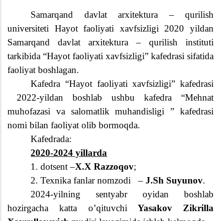
Samarqand davlat arxitektura – qurilish
universiteti Hayot faoliyati xavfsizligi 2020 y
ildan
Samarqand davlat arxitektura – qurilish instituti
tarkibida
“
Hayot faoliyati xavfsizligi
” kafedrasi
sifatida
faoliyat
boshlagan
.
Kafedra “Hayot faoliyati xavfsizligi” kafedrasi
2022-yildan boshlab ushbu kafedra “Mehnat
muhofazasi va salomatlik muhandisligi ” kafedrasi
nomi bilan faoliyat olib bormoqda.
Kafedrada:
2020-2024 yillarda
1. dotsent –
X.X Razzoqov
;
2. Texnika fanlar nomzodi
–
J.Sh Suyunov
.
2024-
yilning
sentyabr
oyidan boshlab
hozirgacha
katta o’qituvchi
Yasakov Zikrilla