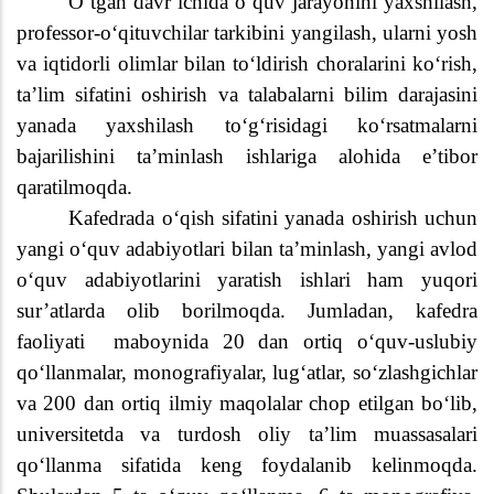
O‘tgan davr ichida o‘quv jarayonini yaxshilash,
professor-o‘qituvchilar tarkibini yangilash, ularni yosh
va iqtidorli olimlar bilan to‘ldirish choralarini ko‘rish,
ta’lim sifatini oshirish va talabalarni bilim darajasini
yanada yaxshilash to‘g‘risidagi ko‘rsatmalarni
bajarilishini ta’minlash ishlariga alohida e’tibor
qaratilmoqda.
Kafedrada o‘qish sifatini yanada oshirish uchun
yangi o‘quv adabiyotlari bilan ta’minlash, yangi avlod
o‘quv adabiyotlarini yaratish ishlari ham yuqori
sur’atlarda olib borilmoqda. Jumladan, kafedra
faoliyati
maboynida 20 dan ortiq o‘quv-uslubiy
qo‘llanmalar, monografiyalar, lug‘atlar, so‘zlashgichlar
va 200 dan ortiq ilmiy maqolalar chop etilgan bo‘lib,
universitetda va turdosh oliy ta’lim muassasalari
qo‘llanma sifatida keng foydalanib kelinmoqda.