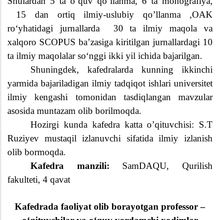
Shulardan 5 ta oʻquv qoʻllanma, 6 ta monografiya,
15 dan ortiq ilmiy-uslubiy qo’llanma ,OAK
roʻyhatidagi jurnallarda
30 ta ilmiy maqola va
xalqoro SCOPUS ba’zasiga kiritilgan jurnallardagi 10
ta ilmiy maqolalar soʻnggi ikki yil ichida bajarilgan.
Shuningdek, kafedralarda kunning ikkinchi
yarmida bajariladigan ilmiy tadqiqot ishlari universitet
ilmiy kengashi tomonidan tasdiqlangan mavzular
asosida muntazam olib borilmoqda.
Hozirgi kunda kafedra katta o’qituvchisi: S.T
Ruziyev mustaqil izlanuvchi sifatida ilmiy izlanish
olib bormoqda.
Kafedra manzili:
SamDAQU,
Qurilish
fakulteti
,
4
qavat
Kafedrada faoliyat olib borayotgan professor –