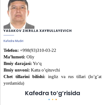
YASAKOV ZIKRILLA XAYRULLAYEVICH
Kafedra Mudiri
Telefon:
+998(
93
)
310-03-22
Ma’lumoti:
Oliy
Ilmiy darajasi:
Yoʻq
Ilmiy unvoni:
Katta o’qituvchi
Chet tillarini bilishi:
ingliz va rus tillari (lo’g’at
yordamida)
Kafedra to’g’risida