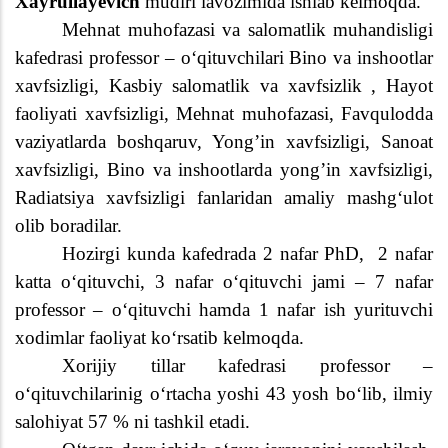
Xayrullayevich
mu
diri lavozimida ishlab kelmoqda.
Mehnat muhofazasi va salomatlik muhandisligi
kafedrasi professor – o‘qituvchilari Bino va inshootlar
xavfsizligi, Kasbiy salomatlik va xavfsizlik , Hayot
faoliyati xavfsizligi, Mehnat muhofazasi, Favqulodda
vaziyatlarda boshqaruv, Yong’in xavfsizligi, Sanoat
xavfsizligi, Bino va inshootlarda yong’in xavfsizligi,
Radiatsiya xavfsizligi fanlaridan amaliy mashg‘ulot
olib boradilar.
Hozirgi kunda kafedrada 2 nafar PhD,
2 nafar
katta o‘qituvchi, 3 nafar o‘qituvchi jami – 7 nafar
professor – o‘qituvchi hamda 1 nafar ish yurituvchi
xodimlar faoliyat ko‘rsatib kelmoqda.
Xorijiy tillar kafedrasi professor –
o‘qituvchilarinig o‘rtacha yoshi
43
yosh bo‘lib, ilmiy
salohiyat
57
% ni tashkil etadi.