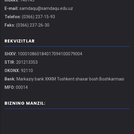
Indeks:
140143
E-mail:
samdaqu@samdaqu.edu.uz
Telefon:
(0366) 237-15-93
Faks:
(0366) 237-26-30
REKVIZITLAR
SHXV:
100010860184017094100079004
STIR:
201213353
OKONX:
92110
Bank:
Markaziy bank XKKM Toshkent shaxar bosh Boshkarmasi
MFO:
00014
BIZNING MANZIL: