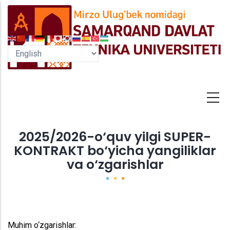
Skip
to
main
content
2025/2026-o‘quv yilgi SUPER-
KONTRAKT bo‘yicha yangiliklar
va o‘zgarishlar
Muhim o‘zgarishlar: