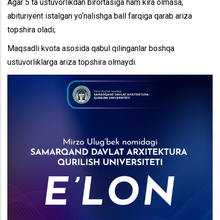
Agar 5 ta ustuvorlikdan birortasiga ham kira olmasa,
abituriyent istalgan yo‘nalishga ball farqiga qarab ariza
topshira oladi;
Maqsadli kvota asosida qabul qilinganlar boshqa
ustuvorliklarga ariza topshira olmaydi.