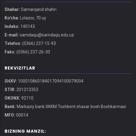
Shahar:
Samarqand shahri
Ko'cha:
Lolazor, 70 uy
Indeks:
140143
E-mail:
samdaqu@samdaqu.edu.uz
Telefon:
(0366) 237-15-93
Faks:
(0366) 237-26-30
REKVIZITLAR
SHXV:
100010860184017094100079004
STIR:
201213353
OKONX:
92110
Bank:
Markaziy bank XKKM Toshkent shaxar bosh Boshkarmasi
MFO:
00014
BIZNING MANZIL: