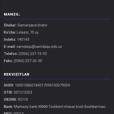
MANZIL:
Shahar:
Samarqand shahri
Ko'cha:
Lolazor, 70 uy
Indeks:
140143
E-mail:
samdaqu@samdaqu.edu.uz
Telefon:
(0366) 237-15-93
Faks:
(0366) 237-26-30
REKVIZITLAR
SHXV:
100010860184017094100079004
STIR:
201213353
OKONX:
92110
Bank:
Markaziy bank XKKM Toshkent shaxar bosh Boshkarmasi
MFO:
00014