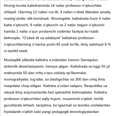
Hozirgi kunda kafedramizda 16 nafar professor-oʻqituvchilar
ishlaydi. Ularning 12 nafari rus tili, 4 nafari oʻzbek tillaridan amaliy
mashgʻulotlar olib borishadi. Shuningdek, kafedrada hozir 6 nafar
katta oʻqituvchi, 8 nafar o’qituvchi va 2 nafar stajyor-oʻqituvchi
hamda 1 nafar o’quv yordamchi xodimlar faoliyat koʻrsatib
kelmoqda. “Oʻzbek tili va adabiyoti” kafedrasi professor-
oʻqituvchilarining oʻrtacha yoshi-45 yosh boʻlib, ilmiy salohiyat 8 %
ni tashkil etadi.
Mustaqillik yillarida kafedra a’zolaridan Usmon Sanaqulov
doktorlik dissertasiyasini, himoya qilgan. Kafedrada soʻnggi 20 yil
maboynida 50 dan ortiq oʻquv-uslubiy qoʻllanmalar,
monografiyalar, lugʻatlar, soʻzlashgichlar va 300 dan ortiq ilmiy
maqolalar chop etilgan. Kafedra a’zolari xalqaro, Respublika va
viloyat ilmiy anjumanlarida faol qatnashib kelmoqdalar. Kafedra
professor-oʻqituvchilari aqliy hujum, muammoli oʻqitish, kichik
guruhlarda ishlash, tarqatma, koʻrgazmali va texnika vositalardan
foydalanib o’qitish kabi yangi pedagogik texnologiyalardan