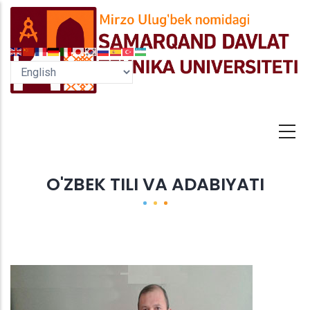
Skip
to
main
content
O'ZBEK TILI VA ADABIYATI