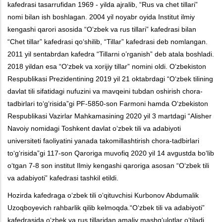
kafedrasi tasarrufidan 1969 - yilda ajralib, “Rus va chet tillari”
nomi bilan ish boshlagan. 2004 yil noyabr oyida Institut ilmiy
kengashi qarori asosida “Oʻzbek va rus tillari” kafedrasi bilan
“Chet tillar” kafedrasi qoʻshilib, “Tillar” kafedrasi deb nomlangan.
2011 yil sentabrdan kafedra “Tillarni o’rganish” deb atala boshladi.
2018 yildan esa “Oʻzbek va xorijiy tillar” nomini oldi. Oʻzbekiston
Respublikasi Prezidentining 2019 yil 21 oktabrdagi “Oʻzbek tilining
davlat tili sifatidagi nufuzini va mavqeini tubdan oshirish chora-
tadbirlari toʻgʻrisida”gi PF-5850-son Farmoni hamda Oʻzbekiston
Respublikasi Vazirlar Mahkamasining 2020 yil 3 martdagi “Alisher
Navoiy nomidagi Toshkent davlat oʻzbek tili va adabiyoti
universiteti faoliyatini yanada takomillashtirish chora-tadbirlari
toʻgʻrisida”gi 117-son Qaroriga muvofiq 2020 yil 14 avgustda boʻlib
oʻtgan 7-8 son institut Ilmiy kengashi qaroriga asosan “Oʻzbek tili
va adabiyoti” kafedrasi tashkil etildi.
Hozirda kafedraga oʻzbek tili oʻqituvchisi Kurbonov Abdumalik
Uzoqboyevich rahbarlik qilib kelmoqda.“Oʻzbek tili va adabiyoti”
kafedrasida oʻzbek va rus tillaridan amaliy mashgʻulotlar oʻtiladi.