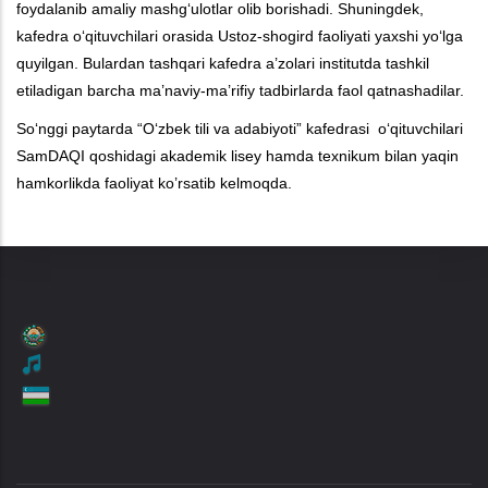
foydalanib amaliy mashgʻulotlar olib borishadi. Shuningdek,
kafedra oʻqituvchilari orasida Ustoz-shogird faoliyati yaxshi yoʻlga
quyilgan. Bulardan tashqari kafedra a’zolari institutda tashkil
etiladigan barcha ma’naviy-ma’rifiy tadbirlarda faol qatnashadilar.
Soʻnggi paytarda “Oʻzbek tili va adabiyoti” kafedrasi oʻqituvchilari
SamDAQI qoshidagi akademik lisey hamda texnikum bilan yaqin
hamkorlikda faoliyat ko’rsatib kelmoqda.