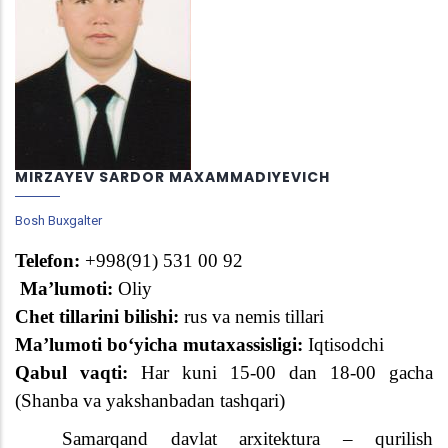
MIRZAYEV SARDOR MAXAMMADIYEVICH
Bosh Buxgalter
Telefon:
+998(
91
)
531 00 92
Ma’lumoti:
Oliy
Chet tillarini bilishi:
rus va nemis tillari
Ma’lumoti boʻyicha mutaxassisligi:
Iqtisodchi
Qabul vaqti:
Har kuni 1
5
-00 dan 1
8
-00 gacha
(Shanba
va
yakshanbadan tashqari)
Samarqand davlat arxitektura – qurilish