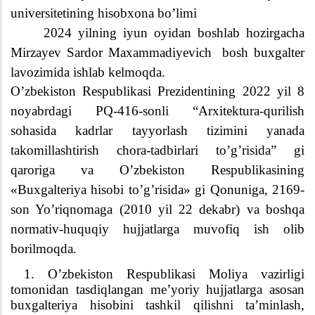
universitetining hisobxona bo’limi
2024 yilning iyun oyidan boshlab hozirgacha
Mirzayev Sardor Maxammadiyevich
bosh buxgalter
lavozimida ishlab kelmoqda.
O’zbekiston Respublikasi Prezidentining 2022 yil 8
noyabrdagi PQ-416-sonli “Arxitektura-qurilish
sohasida kadrlar tayyorlash tizimini yanada
takomillashtirish chora-tadbirlari to’g’risida” gi
qaroriga va O’zbekiston Respublikasining
«Buxgalteriya hisobi to’g’risida» gi
Qonuniga
, 2169-
son Yo’riqnomaga (
2010 yil 22 dekabr)
va boshqa
normativ-huquqiy hujjatlarga muvofiq ish olib
borilmoqda.
1. O’zbekiston Respublikasi Moliya vazirligi
tomonidan tasdiqlangan me’yoriy hujjatlarga asosan
buxgalteriya hisobini tashkil qilishni ta’minlash,