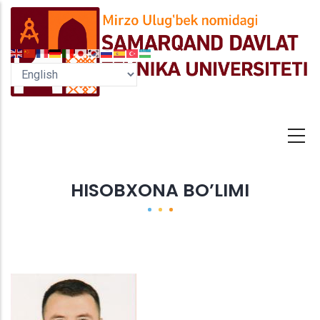
Skip
to
main
content
HISOBXONA BO’LIMI