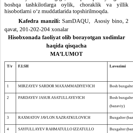
boshqa tashkilotlarga oylik, choraklik va yillik
hisobotlarni o‘z muddatlarida topshirilmoqda.
Kafedra manzili:
SamDAQU,
Asosiy
bino,
2
qavat,
201-202-204
xona
lar
Hisobxonada faoliyat olib borayotgan xodimlar
haqida qisqacha
MA’LUMOT
T/r
F.I.SH
Lavozimi
1
MIRZAYEV SARDOR MAXAMMADIYEVICH
Bosh buxgalte
2
PARDAYEV JASUR ASATULLAYEVICH
Bosh buxgalte
(
bazaviy
)
3
RAXMATOV JAVLON XAZRATKULOVICH
Buxgalter
(
ba
4
SAYFULLAYEV RAHMATULLO IZZATULLO
Buxgalter
(
ba