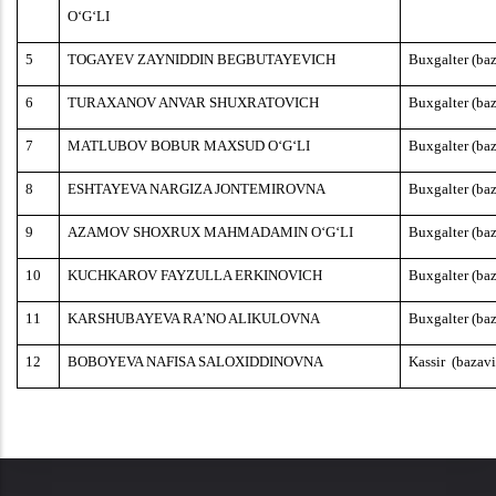
O‘G‘LI
5
TOGAYEV ZAYNIDDIN BEGBUTAYEVICH
Buxgalter
(
ba
6
TURAXANOV ANVAR SHUXRATOVICH
Buxgalter
(
ba
7
MATLUBOV BOBUR MAXSUD O‘G‘LI
Buxgalter
(
ba
8
ESHTAYEVA NARGIZA JONTEMIROVNA
Buxgalter
(
ba
9
AZAMOV SHOXRUX MAHMADAMIN O‘G‘LI
Buxgalter
(
ba
10
KUCHKAROV FAYZULLA ERKINOVICH
Buxgalter
(
ba
11
KARSHUBAYEVA RA’NO ALIKULOVNA
Buxgalter
(
ba
12
BOBOYEVA NAFISA SALOXIDDINOVNA
Kassir
(
bazav