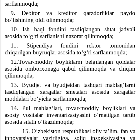
sarfla
nmoqda
;
9.
Debitor va kreditor qarzdorli
k
lar paydo
bo
‘
lishining oldi oli
nmoqda
;
10. Ish haqi fondini tasdiqlangan
shtat jadvali
asosida to
‘
g
‘
ri sarflanishi nazorat qili
nmoqda
;
11. Stipendiya fondini rektor tomonidan
chiqarilgan buyruqlar asosida to
‘
g
‘
ri sarflan
moqda
;
12.Tovar-moddiy boyliklarni belgilangan qoidalar
asosida omborxonaga qabul qilinmoqda va chiqim
qilinmoqda;
13. Byudjet va byudjetdan tashqari mablag‘larni
tasdiqlangan xarajatlar smetalari asosida xarajatlar
moddalari bo‘yicha sarflanmoqda;
14. Pul mablag‘lari, tovar-moddiy boyliklari va
asosiy vositalar inventarizasiyasini o‘rnatilgan tartib
asosida sifatli o‘tkazil
moqda
;
15. O‘zbekiston respublikasi oliy ta’lim, fan va
innovatsiyalar vazirligiga, soliq inspeksiyasiga va