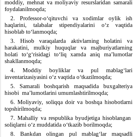
moddiy, mehnat va moliyaviy resurslaridan samarali
foydalanilmoqda;
2. Professor-o‘qituvchi va xodimlar oylik ish
haqlarini, talabalar stipendiyalarini o‘z vaqtida
hisobla
b
to‘la
n
moqda;
3. Hisob varaqalarda aktivlarning holatini va
harakatini, mulkiy huquqlar va majburiyatlarning
holati to‘g‘risidagi to‘liq xamda aniq ma’lumotlar
shakllanmoqda;
4. Moddiy boyliklar va pul mablag
‘
lari
inventarizasiyasini o
‘
z vaqtida o
‘
tkazi
lmoqda
;
5. Samarali boshqarish maqsadida buxgalteriya
hisobi
ma’lumotlarini umumlashtirilmoqda;
6. Moliyaviy, soliqqa doir va boshqa hisobotlarni
t
opshirilmoqda
;
7. Mahalliy va respublika byudjetiga hisoblangan
soliqlarni o‘z muddatida o‘tkazib borilmoqda;
8. Bankdan olingan pul mablag
‘
lar maqsadli