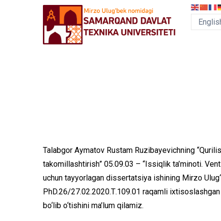
Skip
to
main
content
MEGA
MENU
Talabgor Aymatov Rustam Ruzibayevichning “Qurilish 
takomillashtirish” 05.09.03 – “Issiqlik ta’minoti. Vent
uchun tayyorlagan dissertatsiya ishining Mirzo Ulug‘
PhD.26/27.02.2020.Т.109.01 raqamli ixtisoslashga
bo‘lib o‘tishini ma’lum qilamiz.