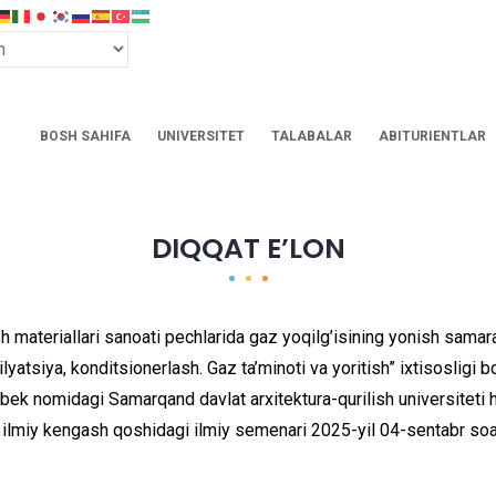
BOSH SAHIFA
UNIVERSITET
TALABALAR
ABITURIENTLAR
DIQQAT EʼLON
materiallari sanoati pechlarida gaz yoqilg’isining yonish samarad
ilyatsiya, konditsionerlash. Gaz ta’minoti va yoritish” ixtisosligi b
bek nomidagi Samarqand davlat arxitektura-qurilish universiteti h
n ilmiy kengash qoshidagi ilmiy semenari 2025-yil 04-sentabr 