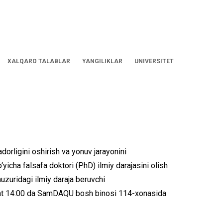
XALQARO TALABLAR
YANGILIKLAR
UNIVERSITET
orligini oshirish va yonuv jarayonini
o‘yicha falsafa doktori (PhD) ilmiy darajasini olish
uzuridagi ilmiy daraja beruvchi
soat 14:00 da SamDAQU bosh binosi 114-xonasida