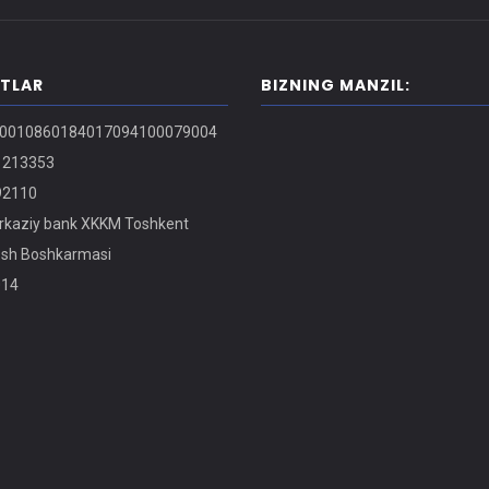
ITLAR
BIZNING MANZIL:
0010860184017094100079004
213353
2110
kaziy bank XKKM Toshkent
osh Boshkarmasi
14