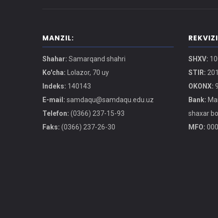
MANZIL:
REKVIZ
Shahar:
Samarqand shahri
SHXV:
10
Ko'cha:
Lolazor, 70 uy
STIR:
201
Indeks:
140143
OKONX:
9
E-mail:
samdaqu@samdaqu.edu.uz
Bank:
Mar
Telefon:
(0366) 237-15-93
shaxar b
Faks:
(0366) 237-26-30
MFO:
000