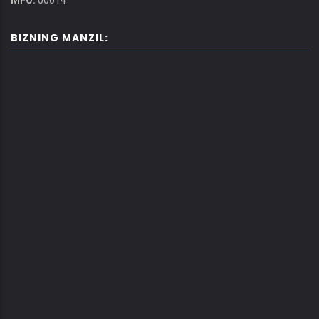
MFO:
00014
BIZNING MANZIL: