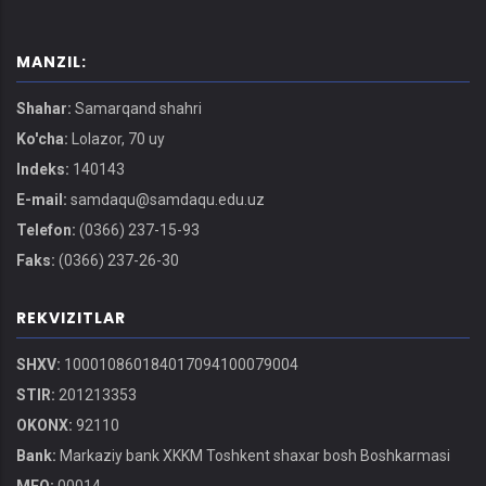
MANZIL:
Shahar:
Samarqand shahri
Ko'cha:
Lolazor, 70 uy
Indeks:
140143
E-mail:
samdaqu@samdaqu.edu.uz
Telefon:
(0366) 237-15-93
Faks:
(0366) 237-26-30
REKVIZITLAR
SHXV:
100010860184017094100079004
STIR:
201213353
OKONX:
92110
Bank:
Markaziy bank XKKM Toshkent shaxar bosh Boshkarmasi