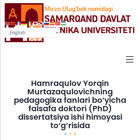
Skip
to
main
content
Hamraqulov Yorqin
Murtazaqulovichning
pedagogika fanlari bo‘yicha
falsafa doktori (PhD)
dissertatsiya ishi himoyasi
to‘g‘risida