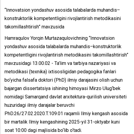
“Innovatsion yondashuv asosida talabalarda muhandis–
konstruktorlik kompetentligini rivojlantirish metodikasini
takomillashtirish” mavzusida
Hamraqulov Yorqin Murtazaqulovichning “Innovatsion
yondashuv asosida talabalarda muhandis–konstruktorlik
kompetentligini rivojlantirish metodikasini takomillashtirish”
mavzusidagi 13.00.02 - Ta’lim va tarbiya nazariyasi va
metodikasi (texnika) ixtisosligidan pedagogika fanlari
bo‘yicha falsafa doktori (PhD) ilmiy darajasini olish uchun
bajargan dissertatsiya ishining himoyasi Mirzo Ulug‘bek
nomidagi Samarqand davlat arxitektura-qurilish universiteti
huzuridagi ilmiy darajalar beruvchi
PhD.26/27.02.2020.T.109.01 raqamli Ilmiy kengash asosida
bir martalik Ilmiy kengashining 2025-yil 31-oktyabr kuni
soat 10:00 dagi majlisida bo‘lib o‘tadi.