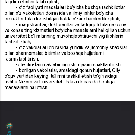
taqdim etishni talab qilish;
-
o’z faoliyati masalalari bo’yicha boshqa tashkilotlar
bilan o’z vakolatlari doirasida va ilmiy ishlar bo’yicha
prorektor bilan kelishilgan holda o’zaro hamkorlik qilish;
-
magistrantlar, doktorantlar va tadqiqotchilarga o’quv
va konsalting xizmatlari bo’yicha masalalarni hal qilish uchun
universitet bo’limlarining muvofiqlashtiruvchi yig’ilishlarini
tashkil etish;
-
o’z vakolatlari doirasida yuridik va jismoniy shaxslar
bilan shartnomalar, bitimlar va boshqa hujjatlarni
rasmiylashtirish;
-oliy ilm-fan maktabining ish rejasini shakllantirish;
- berilgan vakolatlar, amaldagi qonun hujjatlari, Oliy
o’quv yurtidan keyingi ta’limni tashkil etish to’g’risidagi
ushbu Nizom va Universitet Ustavi doirasida boshqa
masalalarni hal etish.