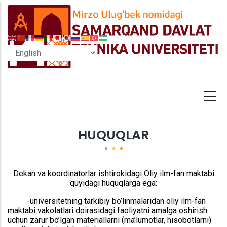
Skip
to
main
content
HUQUQLAR
Dekan va koordinatorlar ishtirokidagi Oliy ilm-fan maktabi
quyidagi huquqlarga ega:
-
universitetning tarkibiy bo’linmalaridan oliy ilm-fan
maktabi vakolatlari doirasidagi faoliyatni amalga oshirish
uchun zarur bo’lgan materiallarni (ma’lumotlar, hisobotlarni)