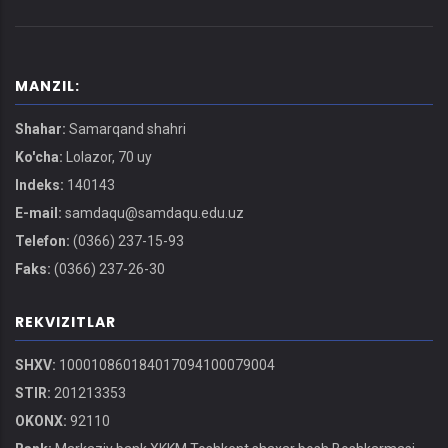
MANZIL:
Shahar:
Samarqand shahri
Ko'cha:
Lolazor, 70 uy
Indeks:
140143
E-mail:
samdaqu@samdaqu.edu.uz
Telefon:
(0366) 237-15-93
Faks:
(0366) 237-26-30
REKVIZITLAR
SHXV:
100010860184017094100079004
STIR:
201213353
OKONX:
92110