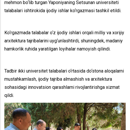
mehmon bo‘lib turgan Yaponiyaning Setsunan universiteti
talabalari ishtirokida ijodiy ishlar ko‘rgazmasi tashkil etildi.
Ko‘rgazmada talabalar o‘z ijodiy ishlari orqali milliy va xorijiy
arxitektura tajribalarini uyg‘unlashtirdi, shuningdek, madaniy
hamkorlik ruhida yaratilgan loyihalar namoyish qilindi.
Tadbir ikki universitet talabalari o‘rtasida do‘stona aloqalarni
mustahkamlash, ijodiy tajriba almashish va arxitektura
sohasidagi innovatsion qarashlarni rivojlantirishga xizmat
qildi.