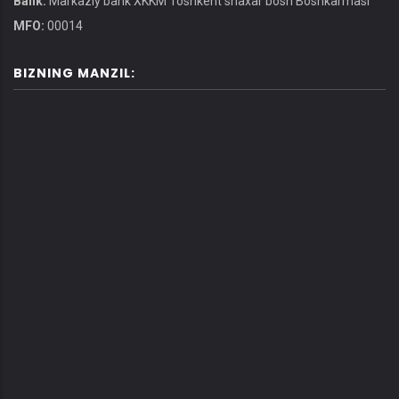
Bank:
Markaziy bank XKKM Toshkent shaxar bosh Boshkarmasi
MFO:
00014
BIZNING MANZIL: