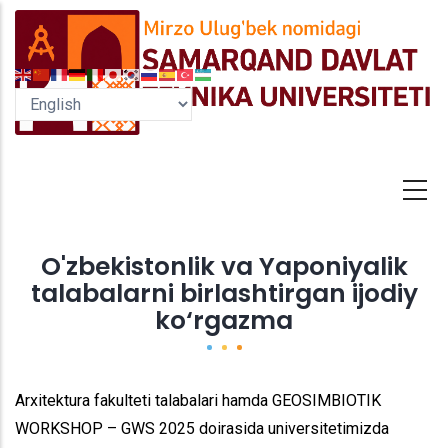
Skip
to
main
content
O'zbekistonlik va Yaponiyalik
talabalarni birlashtirgan ijodiy
ko‘rgazma
Arxitektura fakulteti talabalari hamda GEOSIMBIOTIK
WORKSHOP – GWS 2025 doirasida universitetimizda