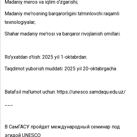
Madaniy meros va iqlim o'zgarishi;
Madaniy me'rosning barqarorligini ta'minlovchi raqamli
texnologiyalar;
Shahar madaniy me'rosi va barqaror rivojlanish omillari.
Ro'yxatdan o'tish: 2025 yil 1-oktabrdan.
Taqdimot yuborish muddati: 2025 yil 20-oktabrgacha
Batafsil ma'lumot uchun: https://unesco.samdaqu.edu.uz/
___
В СамГАСУ пройдет международный семинар под
эгидой UNESCO