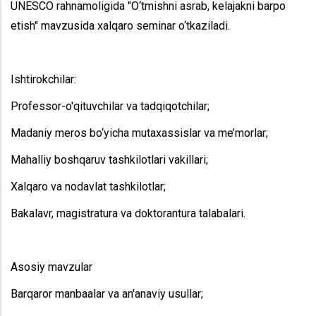
UNESCO rahnamoligida "O‘tmishni asrab, kelajakni barpo
etish" mavzusida xalqaro seminar o‘tkaziladi.
Ishtirokchilar:
Professor-o'qituvchilar va tadqiqotchilar;
Madaniy meros bo‘yicha mutaxassislar va me’morlar;
Mahalliy boshqaruv tashkilotlari vakillari;
Xalqaro va nodavlat tashkilotlar;
Bakalavr, magistratura va doktorantura talabalari.
Asosiy mavzular
Barqaror manbaalar va an'anaviy usullar;