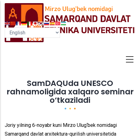
Skip
to
main
content
SamDAQUda UNESCO
rahnamoligida xalqaro seminar
o‘tkaziladi
Joriy yilning 6-noyabr kuni Mirzo Ulug‘bek nomidagi
Samarqand davlat arxitektura-qurilish universitetida