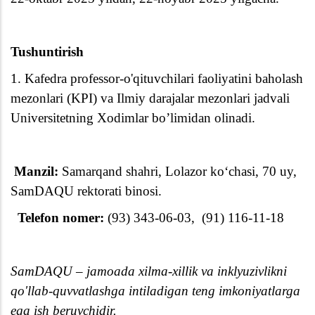
Tushuntirish
1. Kafedra professor-o'qituvchilari faoliyatini baholash
mezonlari (KPI) va Ilmiy darajalar mezonlari jadvali
Universitetning Xodimlar bo’limidan olinadi.
Manzil:
Samarqand shahri, Lolazor ko‘chasi, 70 uy,
SamDAQU rektorati binosi.
Telefon nomer:
(93) 343-06-03,
(91) 116-11-18
SamDAQU – jamoada xilma-xillik va inklyuzivlikni
qo'llab-quvvatlashga intiladigan teng imkoniyatlarga
ega ish beruvchidir.