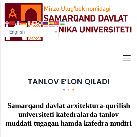
Skip
to
main
content
TANLOV E’LON QILADI
Samarqand davlat arxitektura-qurilish
universiteti kafedralarda tanlov
muddati tugagan hamda kafedra mudiri