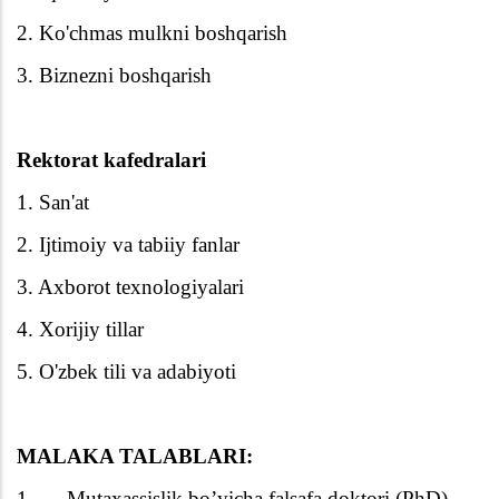
2. Ko'chmas mulkni boshqarish
3. Biznezni boshqarish
Rektorat kafedralari
1. San'at
2. Ijtimoiy va tabiiy fanlar
3. Axborot texnologiyalari
4. Xorijiy tillar
5. O'zbek tili va adabiyoti
MALAKA TALABLARI:
1.
Mutaxassislik bo’yicha falsafa doktori (PhD)