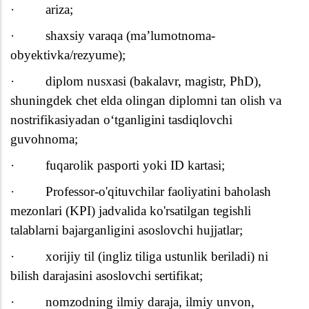
·
ariza;
·
shaxsiy varaqa (ma’lumotnoma-
obyektivka/rezyume);
·
diplom nusxasi (bakalavr, magistr, PhD),
shuningdek chet elda olingan diplomni tan olish va
nostrifikasiyadan oʻtganligini tasdiqlovchi
guvohnoma;
·
fuqarolik pasporti yoki ID kartasi;
·
Professor-o'qituvchilar faoliyatini baholash
mezonlari (KPI) jadvalida ko'rsatilgan tegishli
talablarni bajarganligini asoslovchi hujjatlar;
·
xorijiy til (ingliz tiliga ustunlik beriladi) ni
bilish darajasini asoslovchi sertifikat;
·
nomzodning ilmiy daraja, ilmiy unvon,