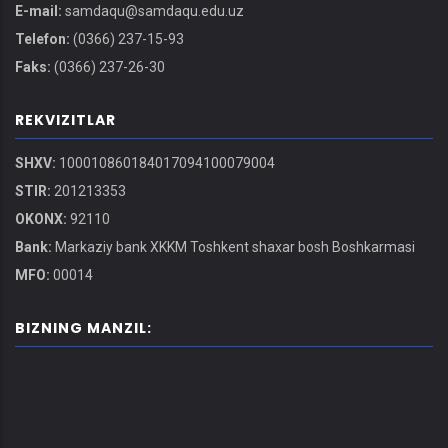
E-mail:
samdaqu@samdaqu.edu.uz
Telefon:
(0366) 237-15-93
Faks:
(0366) 237-26-30
REKVIZITLAR
SHXV:
100010860184017094100079004
STIR:
201213353
OKONX:
92110
Bank:
Markaziy bank XKKM Toshkent shaxar bosh Boshkarmasi
MFO:
00014
BIZNING MANZIL: