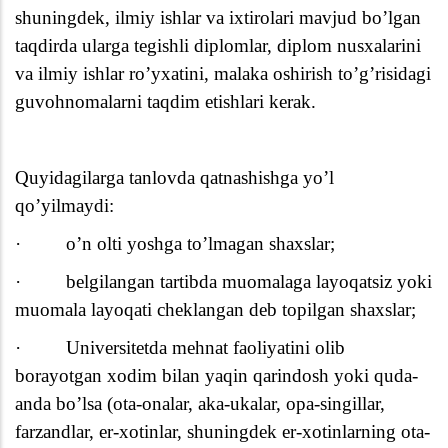
shuningdek, ilmiy ishlar va ixtirolari mavjud bo’lgan
taqdirda ularga tegishli diplomlar, diplom nusxalarini
va ilmiy ishlar ro’yxatini, malaka oshirish to’g’risidagi
guvohnomalarni taqdim etishlari kerak.
Quyidagilarga tanlovda qatnashishga yo’l
qo’yilmaydi:
·
o’n olti yoshga to’lmagan shaxslar;
·
belgilangan tartibda muomalaga layoqatsiz yoki
muomala layoqati cheklangan deb topilgan shaxslar;
·
Universitetda mehnat faoliyatini olib
borayotgan xodim bilan yaqin qarindosh yoki quda-
anda bo’lsa (ota-onalar, aka-ukalar, opa-singillar,
farzandlar, er-xotinlar, shuningdek er-xotinlarning ota-