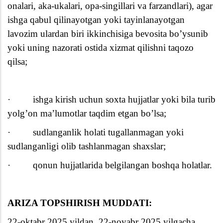
onalari, aka-ukalari, opa-singillari va farzandlari), agar
ishga qabul qilinayotgan yoki tayinlanayotgan
lavozim ulardan biri ikkinchisiga bevosita bo’ysunib
yoki uning nazorati ostida xizmat qilishni taqozo
qilsa;
·
ishga kirish uchun soxta hujjatlar yoki bila turib
yolg’on ma’lumotlar taqdim etgan bo’lsa;
·
sudlanganlik holati tugallanmagan yoki
sudlanganligi olib tashlanmagan shaxslar;
·
qonun hujjatlarida belgilangan boshqa holatlar.
ARIZA TOPSHIRISH MUDDATI:
22-oktabr 2025 yildan, 22-noyabr 2025 yilgacha.