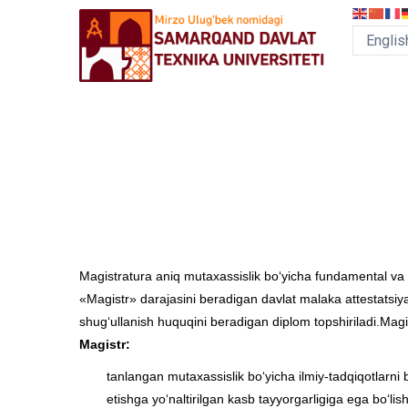
Skip
to
main
content
MEGA
MENU
Magistratura aniq mutaxassislik bo‘yicha fundamental va am
«Magistr» darajasini beradigan davlat malaka attestatsiya
shug‘ullanish huquqini beradigan diplom topshiriladi.Magi
Magistr:
tanlangan mutaxassislik bo‘yicha ilmiy-tadqiqotlarni 
etishga yo‘naltirilgan kasb tayyorgarligiga ega bo‘lish