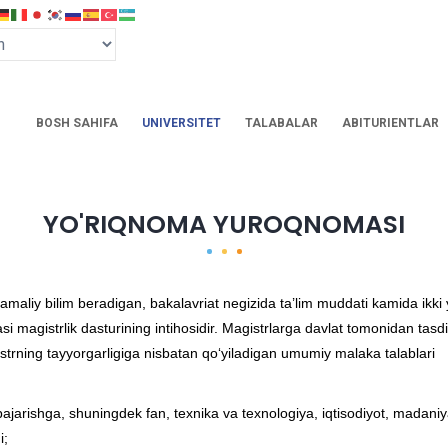
BOSH SAHIFA
UNIVERSITET
TALABALAR
ABITURIENTLAR
YO'RIQNOMA YUROQNOMASI
aliy bilim beradigan, bakalavriat negizida ta’lim muddati kamida ikki yi
si magistrlik dasturining intihosidir. Magistrlarga davlat tomonidan tas
strning tayyorgarligiga nisbatan qo‘yiladigan umumiy malaka talablari
bajarishga, shuningdek fan, texnika va texnologiya, iqtisodiyot, madani
i;