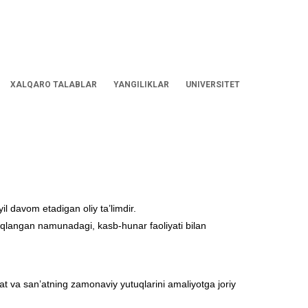
XALQARO TALABLAR
YANGILIKLAR
UNIVERSITET
l davom etadigan oliy ta’limdir.
diqlangan namunadagi, kasb-hunar faoliyati bilan
yat va san’atning zamonaviy yutuqlarini amaliyotga joriy