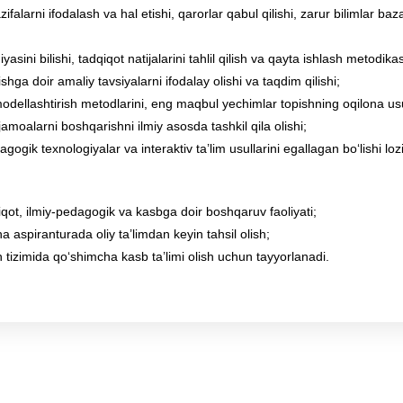
falarni ifodalash va hal etishi, qarorlar qabul qilishi, zarur bilimlar ba
asini bilishi, tadqiqot natijalarini tahlil qilish va qayta ishlash metodika
shga doir amaliy tavsiyalarni ifodalay olishi va taqdim qilishi;
dellashtirish metodlarini, eng maqbul yechimlar topishning oqilona usul
 jamoalarni boshqarishni ilmiy asosda tashkil qila olishi;
gik texnologiyalar va interaktiv ta’lim usullarini egallagan bo‘lishi loz
iqot, ilmiy-pedagogik va kasbga doir boshqaruv faoliyati;
 aspiranturada oliy ta’limdan keyin tahsil olish;
h tizimida qo‘shimcha kasb ta’limi olish uchun tayyorlanadi.