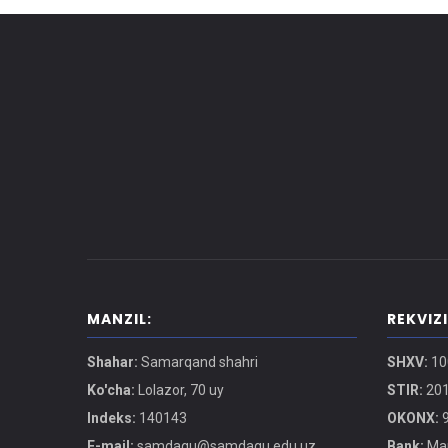
MANZIL:
REKVIZ
Shahar:
Samarqand shahri
SHXV:
10
Ko'cha:
Lolazor, 70 uy
STIR:
201
Indeks:
140143
OKONX:
9
E-mail:
samdaqu@samdaqu.edu.uz
Bank:
Mar