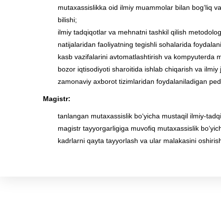
mutaxassislikka oid ilmiy muammolar bilan bog‘liq vazi
bilishi;
ilmiy tadqiqotlar va mehnatni tashkil qilish metodologiy
natijalaridan faoliyatning tegishli sohalarida foydalani
kasb vazifalarini avtomatlashtirish va kompyuterda mo
bozor iqtisodiyoti sharoitida ishlab chiqarish va ilmiy
zamonaviy axborot tizimlaridan foydalaniladigan pedago
Magistr:
tanlangan mutaxassislik bo‘yicha mustaqil ilmiy-tadq
magistr tayyorgarligiga muvofiq mutaxassislik bo‘yicha
kadrlarni qayta tayyorlash va ular malakasini oshiris