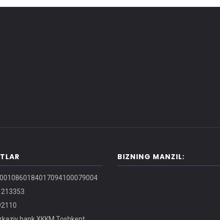
ITLAR
BIZNING MANZIL:
0010860184017094100079004
213353
2110
kaziy bank XKKM Toshkent