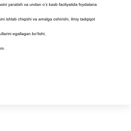
zasini yaratish va undan o‘z kasb faoliyatida foydalana
sini ishlab chiqishi va amalga oshirishi, ilmiy tadqiqot
larini egallagan bo‘lishi;
im.