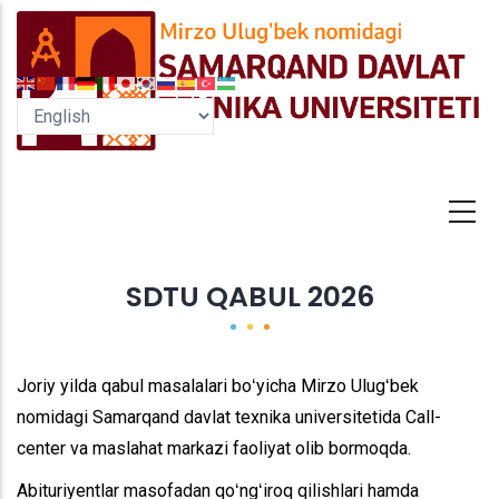
Skip
to
main
content
SDTU QABUL 2026
Joriy yilda qabul masalalari boʻyicha Mirzo Ulugʻbek
nomidagi Samarqand davlat texnika universitetida Call-
center va maslahat markazi faoliyat olib bormoqda.
Abituriyentlar masofadan qoʻngʻiroq qilishlari hamda