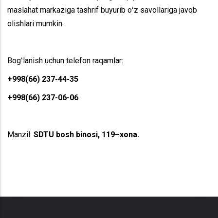
maslahat markaziga tashrif buyurib oʻz savollariga javob
olishlari mumkin.
Bogʻlanish uchun telefon raqamlar:
+998(66) 237-44-35
+998(66) 237-06-06
Manzil:
SDTU bosh binosi, 119–xona.